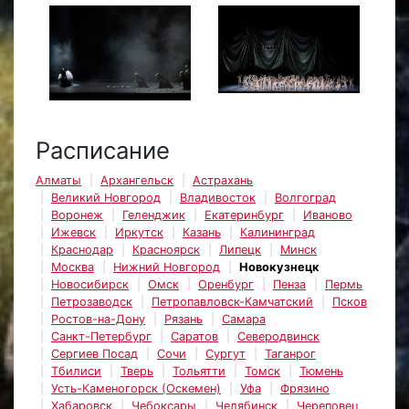
Расписание
Алматы
Архангельск
Астрахань
Великий Новгород
Владивосток
Волгоград
Воронеж
Геленджик
Екатеринбург
Иваново
Ижевск
Иркутск
Казань
Калининград
Краснодар
Красноярск
Липецк
Минск
Москва
Нижний Новгород
Новокузнецк
Новосибирск
Омск
Оренбург
Пенза
Пермь
Петрозаводск
Петропавловск-Камчатский
Псков
Ростов-на-Дону
Рязань
Самара
Санкт-Петербург
Саратов
Северодвинск
Сергиев Посад
Сочи
Сургут
Таганрог
Тбилиси
Тверь
Тольятти
Томск
Тюмень
Усть-Каменогорск (Оскемен)
Уфа
Фрязино
Хабаровск
Чебоксары
Челябинск
Череповец