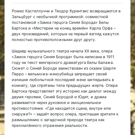
Ромео Кастеллуччи и Теодор Курентзис возвращаются в
Зальцбург с необычной программой: совместной
постановкой «Замка герцога Синяя Борода» Белы
Бартока и «Мистерии на конец времён» Карла Орфа –
двух произведений, которые на первый взгляд кажутся
полностью противоположными друг другу.
Шедевр музыкального театра начала XX века, опера
«Замок герцога Синяя Борода» была написана в 1911
году на текст венгерского драматурга Белы Балажа.
Сюжет о Синей Бороде заимствован из сказки Шарля
Перро – вельможа-женоубийца запрещает своей
излишне любопытной последней жене заглядывать в
комнату, где спрятаны тела предыдущих жертв. Опера
Бартока представляет эту историю как диалог между
двумя героями, Синей Бородой и Юдит, и драма
развивается через духовное и эмоциональное
противостояние. «Где находится сцена, внутри или
снаружи?» – задаёт вопрос опера, приглашая зрителя к
размышлению о загадочной природе театра как
преломлённого отражения реальности.