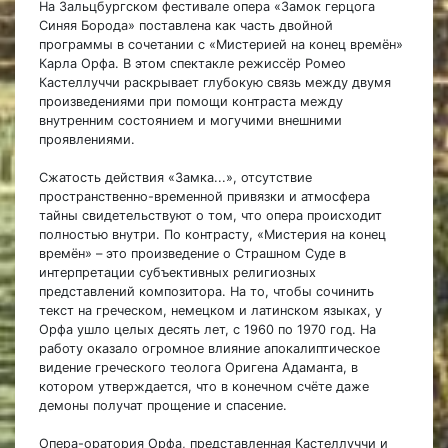
На Зальцбургском фестивале опера «Замок герцога
Синяя Борода» поставлена как часть двойной
программы в сочетании с «Мистерией на конец времён»
Карла Орфа. В этом спектакле режиссёр Ромео
Кастеллуччи раскрывает глубокую связь между двумя
произведениями при помощи контраста между
внутренним состоянием и могучими внешними
проявлениями.
Сжатость действия «Замка...», отсутствие
пространственно-временной привязки и атмосфера
тайны свидетельствуют о том, что опера происходит
полностью внутри. По контрасту, «Мистерия на конец
времён» – это произведение о Страшном Суде в
интерпретации субъективных религиозных
представлений композитора. На то, чтобы сочинить
текст на греческом, немецком и латинском языках, у
Орфа ушло целых десять лет, с 1960 по 1970 год. На
работу оказало огромное влияние апокалиптическое
видение греческого теолога Оригена Адаманта, в
котором утверждается, что в конечном счёте даже
демоны получат прощение и спасение.
Опера-оратория Орфа, представленная Кастеллуччи и