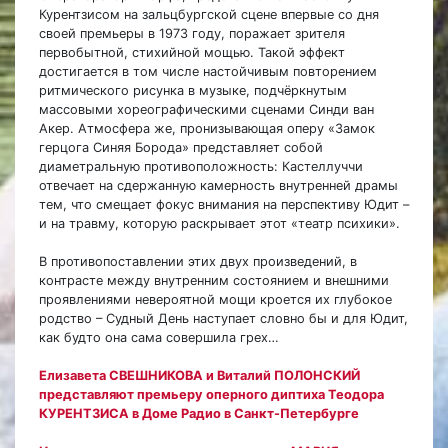
Курентзисом на зальцбургской сцене впервые со дня
своей премьеры в 1973 году, поражает зрителя
первобытной, стихийной мощью. Такой эффект
достигается в том числе настойчивым повторением
ритмического рисунка в музыке, подчёркнутым
массовыми хореографическими сценами Синди ван
Акер. Атмосфера же, пронизывающая оперу «Замок
герцога Синяя Борода» представляет собой
диаметральную противоположность: Кастеллуччи
отвечает на сдержанную камерность внутренней драмы
тем, что смещает фокус внимания на перспективу Юдит –
и на травму, которую раскрывает этот «театр психики».
В противопоставлении этих двух произведений, в
контрасте между внутренним состоянием и внешними
проявлениями невероятной мощи кроется их глубокое
родство – Судный День наступает словно бы и для Юдит,
как будто она сама совершила грех…
Елизавета СВЕШНИКОВА и Виталий ПОЛОНСКИЙ
представляют премьеру оперного диптиха Теодора
КУРЕНТЗИСА в Доме Радио в Санкт-Петербурге