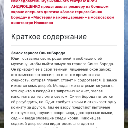
Исследователь музыкального театра МАРИЯ
АНДРЮЩЕНКО представила премьеру на большом
экране оперного диптиха «Замок герцога Синяя
Борода» и «Мистерия на конец времен» в московском
кинотеатре Иллюзион
Краткое содержание
Замок герцога Синяя Борода
Юдит оставила своих родителей и любившего её
мужчину, чтобы выйти замуж за герцога Синяя Борода.
Он приводит её в свой тёмный, лишённый окон замок;
это каменное строение, но в то же время живая
сущность, которая плачет, стонет и содрогается. В замке
имеются семь дверей. Молодая жена стремится узнать,
что скрыто в каждой из запретных комнат, желая
наполнить их теплом и светом. Синяя Борода пытается
её разубедить, но Юдит требует ключи и открывает одну
комнату за другой. Там её взору предстают пыточные
инструменты, оружие, сокровища, драгоценные камни,
сад – и везде зловещие следы крови. Наконец за
седьмой дверью она видит роскошно одетых