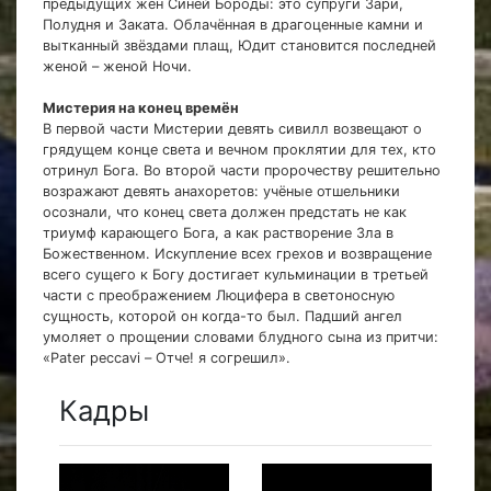
предыдущих жён Синей Бороды: это супруги Зари,
Полудня и Заката. Облачённая в драгоценные камни и
вытканный звёздами плащ, Юдит становится последней
женой – женой Ночи.
Мистерия на конец времён
В первой части Мистерии девять сивилл возвещают о
грядущем конце света и вечном проклятии для тех, кто
отринул Бога. Во второй части пророчеству решительно
возражают девять анахоретов: учёные отшельники
осознали, что конец света должен предстать не как
триумф карающего Бога, а как растворение Зла в
Божественном. Искупление всех грехов и возвращение
всего сущего к Богу достигает кульминации в третьей
части с преображением Люцифера в светоносную
сущность, которой он когда-то был. Падший ангел
умоляет о прощении словами блудного сына из притчи:
«Pater peccavi – Отче! я согрешил».
Кадры