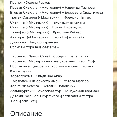
Пролог – Хелена Раскер
Первая Сивилла («Мистерия») – Надежда Павлова
Вторая Сивилла («Мистерия») – Елизавета Свешникова
Третья Сивилла («Мистерия») – Фрэнсис Паппас
Сивилла («Мистерия») – Таксиархула Канати
Сивилла («Мистерия») – Ирини Циракидис
Люцифер («Мистерия») – Кристиан Рейнер
Анахорет («Мистерия») – Геро Нифельштайн
Дирижёр – Теодор Курентзис
Солисты хора musicAeterna –
Либретто (Замок Синей Бороды) – Бела Балаж
Либретто (Мистерия на конец времен) – Карл Орф
Постановка, декорации, костюмы и свет – Ромео
Кастеллуччи
Хореография – Синди ван Акер
– Молодёжный оркестр имени Густава Малера
Хор musicAeterna – Виталий Полонский
Зальцбургский Баховский хор – Бенджамин Хартман
Детский хор Зальцбургского фестиваля и театра –
Вольфганг Гётц
Описание