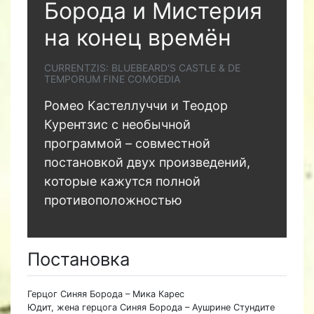
Борода и Мистерия
на конец времён
CURRENTZIS: BLUEBEARD'S CASTLE & DE
TEMPORUM FINE COMOEDIA
Ромео Кастеллуччи и Теодор
Курентзис с необычной
программой – совместной
постановкой двух произведений,
которые кажутся полной
противоположностью
Постановка
Герцог Синяя Борода – Мика Карес
Юдит, жена герцога Синяя Борода – Аушрине Стундите