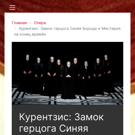
Главная
Опера
Курентзис: Замок герцога Синяя Борода и Мистерия
на конец времён
Курентзис: Замок
герцога Синяя