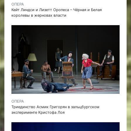
ОПЕРА
Кейт Линдси и Лизетт Оропеса – Чёрная и Белая
королевы в жерновах власти
ОПЕРА
Триединство Асмик Григорян в зальцбургском
эксперименте Кристофа Лоя