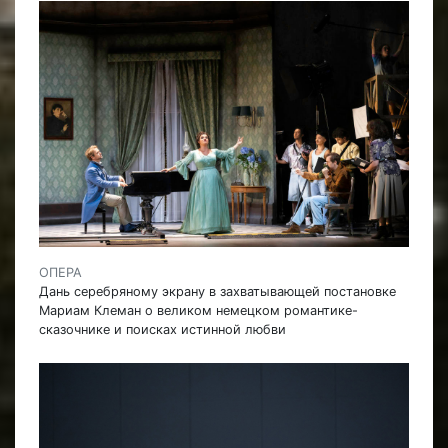
ОПЕРА
Дань серебряному экрану в захватывающей постановке
Мариам Клеман о великом немецком романтике-
сказочнике и поисках истинной любви