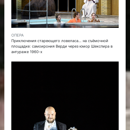
ОПЕРА
Приключения стареющего ловеласа… на съёмочной
площадке: самоирония Верди через юмор Шекспира в
антураже 1960-х