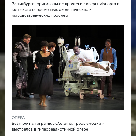
Зальцбурге: оригинальное прочтение оперы Моцарта в
контексте современных экологических и
мировоззренческих проблем
ОПЕРА
Безупречная игра musicAeterna, треск эмоций и
выстрелов в гиперреалистичной опере