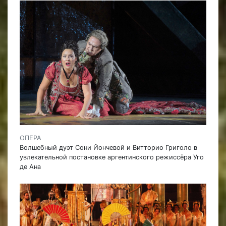
ОПЕРА
Волшебный дуэт Сони Йончевой и Витторио Григоло в
увлекательной постановке аргентинского режиссёра Уго
де Ана