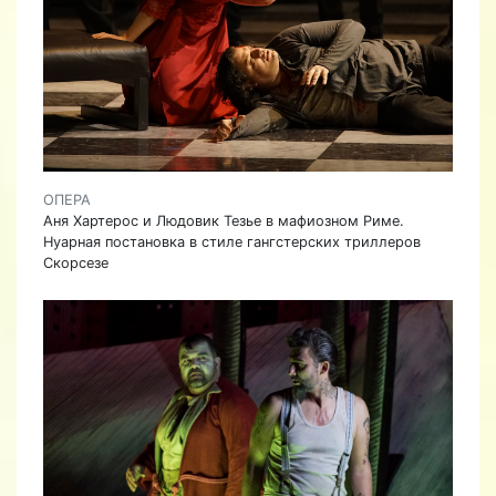
ОПЕРА
Аня Хартерос и Людовик Тезье в мафиозном Риме.
Нуарная постановка в стиле гангстерских триллеров
Скорсезе