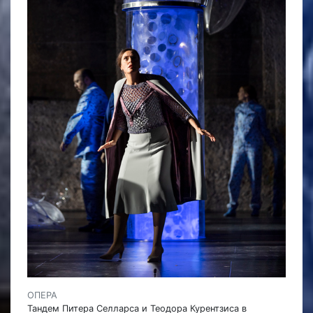
ОПЕРА
Тандем Питера Селларса и Теодора Курентзиса в