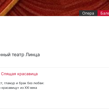
Опера
Бал
нный театр Линца
 Спящая красавица
, гламур и брак без любви:
 красавицу» из XXI века