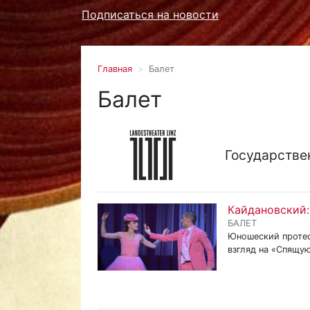
Подписаться на новости
Главная
Балет
Балет
Государстве
Кайдановский:
БАЛЕТ
Юношеский протест
взгляд на «Спящую