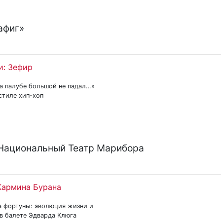
афиг»
и: Зефир
на палубе большой не падал…»
стиле хип-хоп
Национальный Театр Марибора
Кармина Бурана
а фортуны: эволюция жизни и
 в балете Эдварда Клюга