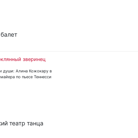
 балет
еклянный зверинец
и души: Алина Кожокару в
майера по пьесе Теннесси
ий театр танца