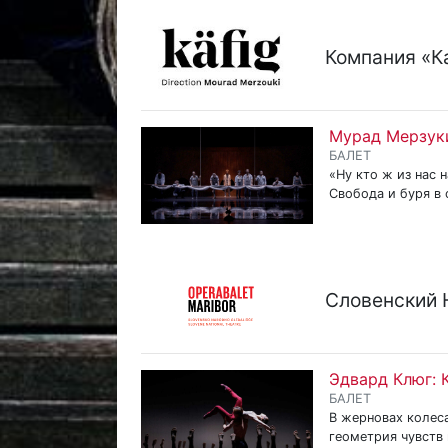
Компания «К
Мурад Мерзук
БАЛЕТ
«Ну кто ж из нас 
Свобода и буря в 
Словенский 
Эдвард Клюг: 
БАЛЕТ
В жерновах колес
геометрия чувств