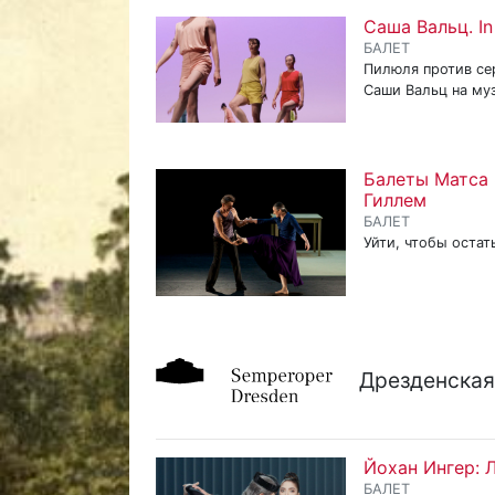
Саша Вальц. In
БАЛЕТ
Пилюля против се
Саши Вальц на му
Балеты Матса 
Гиллем
БАЛЕТ
Уйти, чтобы остат
Дрезденская
Йохан Ингер: 
БАЛЕТ