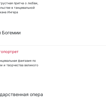
грустная притча о любви,
льстве в танцевальной
хана Ингера
 Богемии
топортрет
нцевальная фантазия по
и и творчества великого
ударственная опера