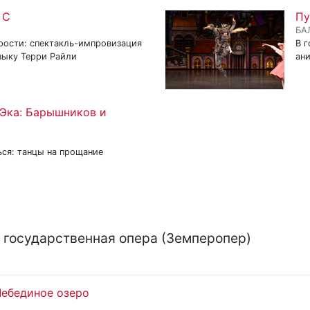
 C
Пу
БА
рости: спектакль-импровизация
В г
зыку Терри Райли
ан
Эка: Барышников и
ься: танцы на прощание
 государственная опера (Земперопер)
Лебединое озеро