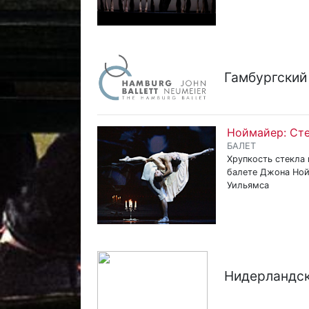
Гамбургский
Ноймайер: Ст
БАЛЕТ
Хрупкость стекла 
балете Джона Ной
Уильямса
Нидерландск