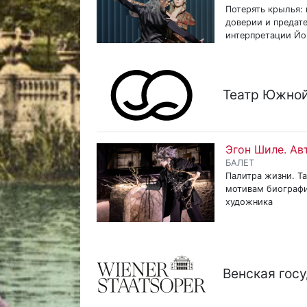
Потерять крылья: 
доверии и предате
интерпретации Йо
Театр Южной
Эгон Шиле. Ав
БАЛЕТ
Палитра жизни. Та
мотивам биографи
художника
Венская гос