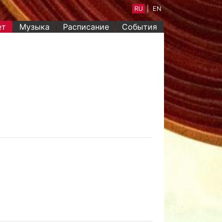
RU
|
EN
(current)
ет
Музыка
Расписание
События