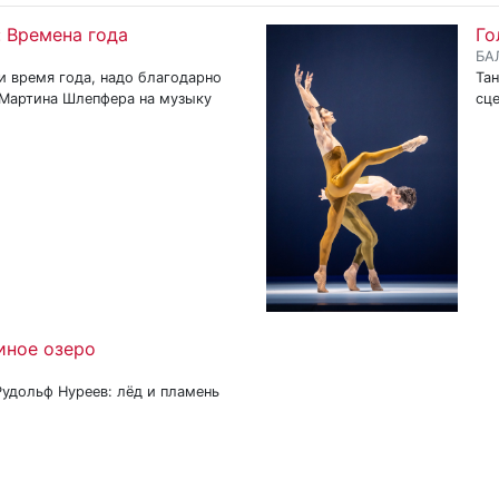
: Времена года
Го
БА
и время года, надо благодарно
Тан
 Мартина Шлепфера на музыку
сц
иное озеро
Рудольф Нуреев: лёд и пламень