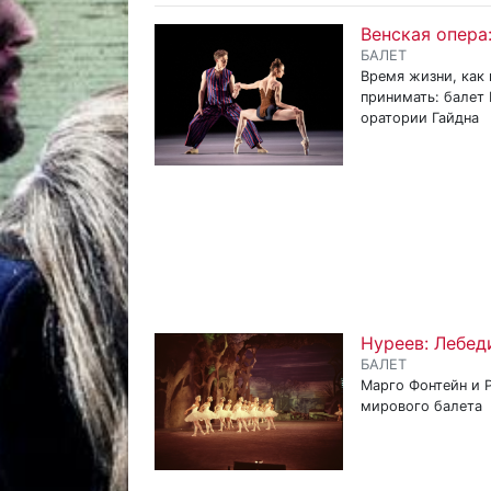
Венская опера
БАЛЕТ
Время жизни, как 
принимать: балет
оратории Гайдна
Нуреев: Лебед
БАЛЕТ
Марго Фонтейн и 
мирового балета