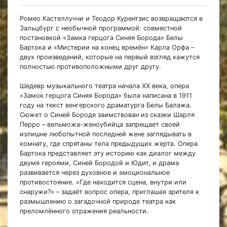
Ромео Кастеллуччи и Теодор Курентзис возвращаются в
Зальцбург с необычной программой: совместной
постановкой «Замка герцога Синяя Борода» Белы
Бартока и «Мистерии на конец времён» Карла Орфа –
двух произведений, которые на первый взгляд кажутся
полностью противоположными друг другу.
Шедевр музыкального театра начала XX века, опера
«Замок герцога Синяя Борода» была написана в 1911
году на текст венгерского драматурга Белы Балажа.
Сюжет о Синей Бороде заимствован из сказки Шарля
Перро – вельможа-женоубийца запрещает своей
излишне любопытной последней жене заглядывать в
комнату, где спрятаны тела предыдущих жертв. Опера
Бартока представляет эту историю как диалог между
двумя героями, Синей Бородой и Юдит, и драма
развивается через духовное и эмоциональное
противостояние. «Где находится сцена, внутри или
снаружи?» – задаёт вопрос опера, приглашая зрителя к
размышлению о загадочной природе театра как
преломлённого отражения реальности.