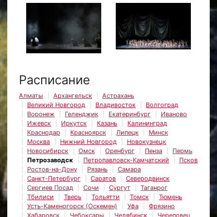
Расписание
Алматы
Архангельск
Астрахань
Великий Новгород
Владивосток
Волгоград
Воронеж
Геленджик
Екатеринбург
Иваново
Ижевск
Иркутск
Казань
Калининград
Краснодар
Красноярск
Липецк
Минск
Москва
Нижний Новгород
Новокузнецк
Новосибирск
Омск
Оренбург
Пенза
Пермь
Петрозаводск
Петропавловск-Камчатский
Псков
Ростов-на-Дону
Рязань
Самара
Санкт-Петербург
Саратов
Северодвинск
Сергиев Посад
Сочи
Сургут
Таганрог
Тбилиси
Тверь
Тольятти
Томск
Тюмень
Усть-Каменогорск (Оскемен)
Уфа
Фрязино
Хабаровск
Чебоксары
Челябинск
Череповец