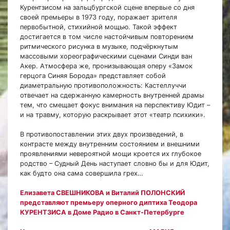
Курентзисом на зальцбургской сцене впервые со дня
своей премьеры в 1973 году, поражает зрителя
первобытной, стихийной мощью. Такой эффект
достигается в том числе настойчивым повторением
ритмического рисунка в музыке, подчёркнутым
массовыми хореографическими сценами Синди ван
Акер. Атмосфера же, пронизывающая оперу «Замок
герцога Синяя Борода» представляет собой
диаметральную противоположность: Кастеллуччи
отвечает на сдержанную камерность внутренней драмы
тем, что смещает фокус внимания на перспективу Юдит –
и на травму, которую раскрывает этот «театр психики».
В противопоставлении этих двух произведений, в
контрасте между внутренним состоянием и внешними
проявлениями невероятной мощи кроется их глубокое
родство – Судный День наступает словно бы и для Юдит,
как будто она сама совершила грех…
Елизавета СВЕШНИКОВА и Виталий ПОЛОНСКИЙ
представляют премьеру оперного диптиха Теодора
КУРЕНТЗИСА в Доме Радио в Санкт-Петербурге