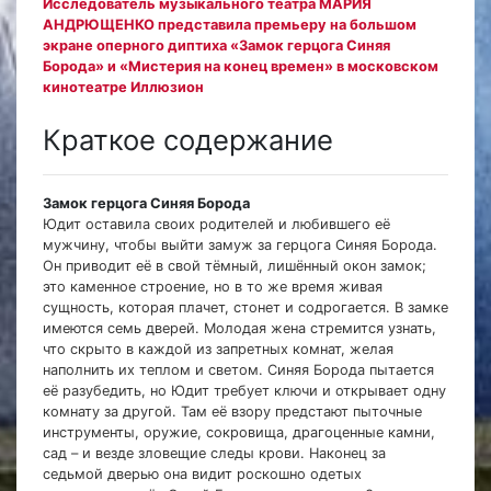
Исследователь музыкального театра МАРИЯ
АНДРЮЩЕНКО представила премьеру на большом
экране оперного диптиха «Замок герцога Синяя
Борода» и «Мистерия на конец времен» в московском
кинотеатре Иллюзион
Краткое содержание
Замок герцога Синяя Борода
Юдит оставила своих родителей и любившего её
мужчину, чтобы выйти замуж за герцога Синяя Борода.
Он приводит её в свой тёмный, лишённый окон замок;
это каменное строение, но в то же время живая
сущность, которая плачет, стонет и содрогается. В замке
имеются семь дверей. Молодая жена стремится узнать,
что скрыто в каждой из запретных комнат, желая
наполнить их теплом и светом. Синяя Борода пытается
её разубедить, но Юдит требует ключи и открывает одну
комнату за другой. Там её взору предстают пыточные
инструменты, оружие, сокровища, драгоценные камни,
сад – и везде зловещие следы крови. Наконец за
седьмой дверью она видит роскошно одетых