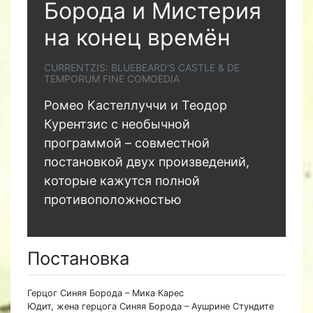
Борода и Мистерия
на конец времён
CURRENTZIS: BLUEBEARD'S CASTLE & DE
TEMPORUM FINE COMOEDIA
Ромео Кастеллуччи и Теодор
Курентзис с необычной
программой – совместной
постановкой двух произведений,
которые кажутся полной
противоположностью
Постановка
Герцог Синяя Борода – Мика Карес
Юдит, жена герцога Синяя Борода – Аушрине Стундите