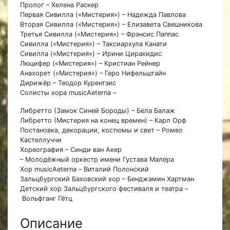
Пролог – Хелена Раскер
Первая Сивилла («Мистерия») – Надежда Павлова
Вторая Сивилла («Мистерия») – Елизавета Свешникова
Третья Сивилла («Мистерия») – Фрэнсис Паппас
Сивилла («Мистерия») – Таксиархула Канати
Сивилла («Мистерия») – Ирини Циракидис
Люцифер («Мистерия») – Кристиан Рейнер
Анахорет («Мистерия») – Геро Нифельштайн
Дирижёр – Теодор Курентзис
Солисты хора musicAeterna –
Либретто (Замок Синей Бороды) – Бела Балаж
Либретто (Мистерия на конец времен) – Карл Орф
Постановка, декорации, костюмы и свет – Ромео
Кастеллуччи
Хореография – Синди ван Акер
– Молодёжный оркестр имени Густава Малера
Хор musicAeterna – Виталий Полонский
Зальцбургский Баховский хор – Бенджамин Хартман
Детский хор Зальцбургского фестиваля и театра –
Вольфганг Гётц
Описание