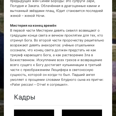
предыдущих жён Синей Бороды: это супруги Зари,
Полудня и Заката. Облачённая в драгоценные камни и
вытканный звёздами плащ, Юдит становится последней
женой – женой Ночи.
Мистерия на конец времён
В первой части Мистерии девять сивилл возвещают о
грядущем конце света и вечном проклятии для тех, кто
отринул Бога. Во второй части пророчеству решительно
возражают девять анахоретов: учёные отшельники
осознали, что конец света должен предстать не как
триумф карающего Бога, а как растворение Зла в
Божественном. Искупление всех грехов и возвращение
всего сущего к Богу достигает кульминации в третьей
части с преображением Люцифера в светоносную
сущность, которой он когда-то был. Падший ангел
умоляет о прощении словами блудного сына из притчи:
«Pater peccavi – Отче! я согрешил».
Кадры