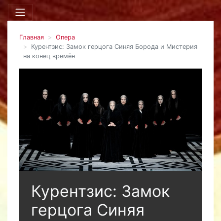
Главная
Опера
Курентзис: Замок герцога Синяя Борода и Мистерия
на конец времён
Курентзис: Замок
герцога Синяя