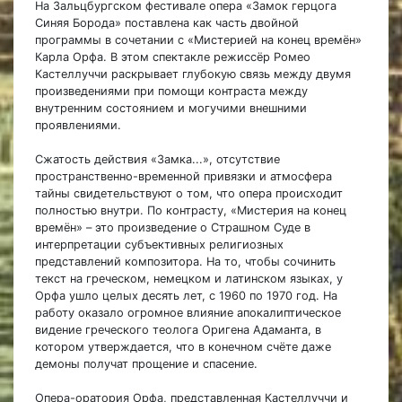
На Зальцбургском фестивале опера «Замок герцога
Синяя Борода» поставлена как часть двойной
программы в сочетании с «Мистерией на конец времён»
Карла Орфа. В этом спектакле режиссёр Ромео
Кастеллуччи раскрывает глубокую связь между двумя
произведениями при помощи контраста между
внутренним состоянием и могучими внешними
проявлениями.
Сжатость действия «Замка...», отсутствие
пространственно-временной привязки и атмосфера
тайны свидетельствуют о том, что опера происходит
полностью внутри. По контрасту, «Мистерия на конец
времён» – это произведение о Страшном Суде в
интерпретации субъективных религиозных
представлений композитора. На то, чтобы сочинить
текст на греческом, немецком и латинском языках, у
Орфа ушло целых десять лет, с 1960 по 1970 год. На
работу оказало огромное влияние апокалиптическое
видение греческого теолога Оригена Адаманта, в
котором утверждается, что в конечном счёте даже
демоны получат прощение и спасение.
Опера-оратория Орфа, представленная Кастеллуччи и