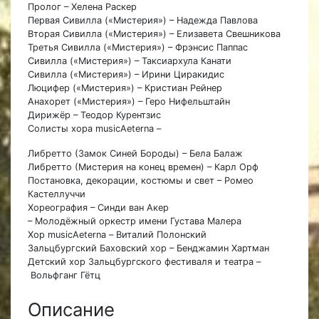
Пролог – Хелена Раскер
Первая Сивилла («Мистерия») – Надежда Павлова
Вторая Сивилла («Мистерия») – Елизавета Свешникова
Третья Сивилла («Мистерия») – Фрэнсис Паппас
Сивилла («Мистерия») – Таксиархула Канати
Сивилла («Мистерия») – Ирини Циракидис
Люцифер («Мистерия») – Кристиан Рейнер
Анахорет («Мистерия») – Геро Нифельштайн
Дирижёр – Теодор Курентзис
Солисты хора musicAeterna –
Либретто (Замок Синей Бороды) – Бела Балаж
Либретто (Мистерия на конец времен) – Карл Орф
Постановка, декорации, костюмы и свет – Ромео
Кастеллуччи
Хореография – Синди ван Акер
– Молодёжный оркестр имени Густава Малера
Хор musicAeterna – Виталий Полонский
Зальцбургский Баховский хор – Бенджамин Хартман
Детский хор Зальцбургского фестиваля и театра –
Вольфганг Гётц
Описание