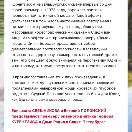
Курентзисом на зальцбургской сцене впервые со дня
своей премьеры в 1973 году, поражает зрителя
первобытной, стихийной мощью. Такой эффект
достигается в том числе настойчивым повторением
ритмического рисунка в музыке, подчёркнутым
массовыми хореографическими сценами Синди ван
Акер. Атмосфера же, пронизывающая оперу «Замок
герцога Синяя Борода» представляет собой
диаметральную противоположность: Кастеллуччи
отвечает на сдержанную камерность внутренней драмы
тем, что смещает фокус внимания на перспективу Юдит –
и на травму, которую раскрывает этот «театр психики».
В противопоставлении этих двух произведений, в
контрасте между внутренним состоянием и внешними
проявлениями невероятной мощи кроется их глубокое
родство – Судный День наступает словно бы и для Юдит,
как будто она сама совершила грех…
Елизавета СВЕШНИКОВА и Виталий ПОЛОНСКИЙ
представляют премьеру оперного диптиха Теодора
КУРЕНТЗИСА в Доме Радио в Санкт-Петербурге