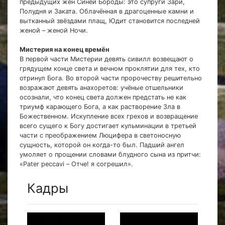
предыдущих жён Синей Бороды: это супруги Зари,
Полудня и Заката. Облачённая в драгоценные камни и
вытканный звёздами плащ, Юдит становится последней
женой – женой Ночи.
Мистерия на конец времён
В первой части Мистерии девять сивилл возвещают о
грядущем конце света и вечном проклятии для тех, кто
отринул Бога. Во второй части пророчеству решительно
возражают девять анахоретов: учёные отшельники
осознали, что конец света должен предстать не как
триумф карающего Бога, а как растворение Зла в
Божественном. Искупление всех грехов и возвращение
всего сущего к Богу достигает кульминации в третьей
части с преображением Люцифера в светоносную
сущность, которой он когда-то был. Падший ангел
умоляет о прощении словами блудного сына из притчи:
«Pater peccavi – Отче! я согрешил».
Кадры