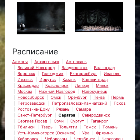
Расписание
Алматы
Архангельск
Астрахань
Великий Новгород
Владивосток
Волгоград
Воронеж
Геленджик
Екатеринбург
Иваново
Ижевск
Иркутск
Казань
Калининград
Краснодар
Красноярск
Липецк
Минск
Москва
Нижний Новгород
Новокузнецк
Новосибирск
Омск
Оренбург
Пенза
Пермь
Петрозаводск
Петропавловск-Камчатский
Псков
Ростов-на-Дону
Рязань
Самара
Санкт-Петербург
Саратов
Северодвинск
Сергиев Посад
Сочи
Сургут
Таганрог
Тбилиси
Тверь
Тольятти
Томск
Тюмень
Усть-Каменогорск (Оскемен)
Уфа
Фрязино
Хабаровск
Чебоксары
Челябинск
Череповец