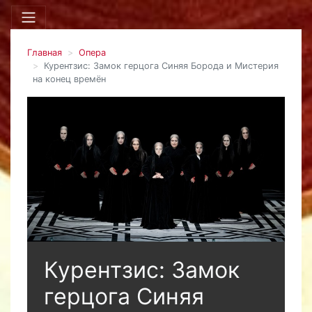
Главная
Опера
Курентзис: Замок герцога Синяя Борода и Мистерия
на конец времён
Курентзис: Замок
герцога Синяя