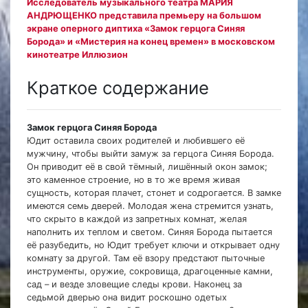
Исследователь музыкального театра МАРИЯ
АНДРЮЩЕНКО представила премьеру на большом
экране оперного диптиха «Замок герцога Синяя
Борода» и «Мистерия на конец времен» в московском
кинотеатре Иллюзион
Краткое содержание
Замок герцога Синяя Борода
Юдит оставила своих родителей и любившего её
мужчину, чтобы выйти замуж за герцога Синяя Борода.
Он приводит её в свой тёмный, лишённый окон замок;
это каменное строение, но в то же время живая
сущность, которая плачет, стонет и содрогается. В замке
имеются семь дверей. Молодая жена стремится узнать,
что скрыто в каждой из запретных комнат, желая
наполнить их теплом и светом. Синяя Борода пытается
её разубедить, но Юдит требует ключи и открывает одну
комнату за другой. Там её взору предстают пыточные
инструменты, оружие, сокровища, драгоценные камни,
сад – и везде зловещие следы крови. Наконец за
седьмой дверью она видит роскошно одетых