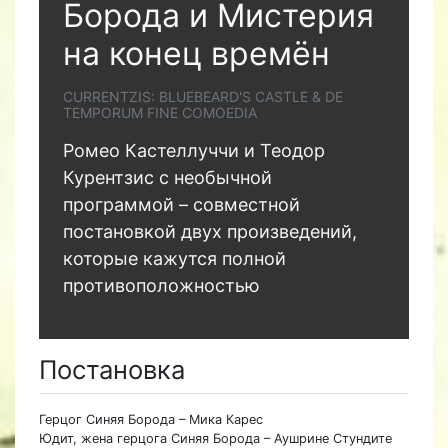
Борода и Мистерия
на конец времён
CURRENTZIS: BLUEBEARD'S CASTLE & DE
TEMPORUM FINE COMOEDIA
Ромео Кастеллуччи и Теодор
Курентзис с необычной
программой – совместной
постановкой двух произведений,
которые кажутся полной
противоположностью
Постановка
Герцог Синяя Борода – Мика Карес
Юдит, жена герцога Синяя Борода – Аушрине Стундите