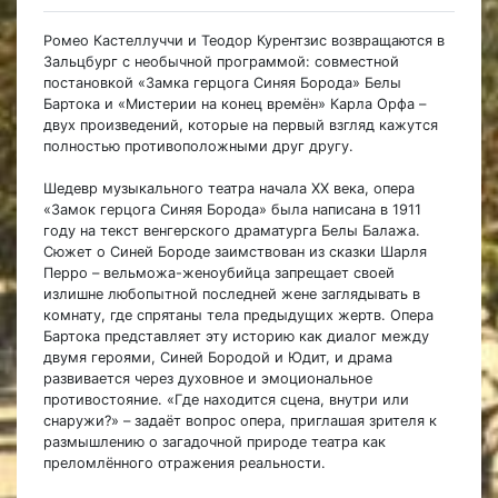
Ромео Кастеллуччи и Теодор Курентзис возвращаются в
Зальцбург с необычной программой: совместной
постановкой «Замка герцога Синяя Борода» Белы
Бартока и «Мистерии на конец времён» Карла Орфа –
двух произведений, которые на первый взгляд кажутся
полностью противоположными друг другу.
Шедевр музыкального театра начала XX века, опера
«Замок герцога Синяя Борода» была написана в 1911
году на текст венгерского драматурга Белы Балажа.
Сюжет о Синей Бороде заимствован из сказки Шарля
Перро – вельможа-женоубийца запрещает своей
излишне любопытной последней жене заглядывать в
комнату, где спрятаны тела предыдущих жертв. Опера
Бартока представляет эту историю как диалог между
двумя героями, Синей Бородой и Юдит, и драма
развивается через духовное и эмоциональное
противостояние. «Где находится сцена, внутри или
снаружи?» – задаёт вопрос опера, приглашая зрителя к
размышлению о загадочной природе театра как
преломлённого отражения реальности.