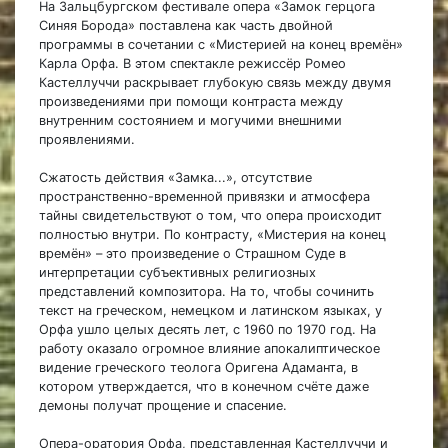
На Зальцбургском фестивале опера «Замок герцога
Синяя Борода» поставлена как часть двойной
программы в сочетании с «Мистерией на конец времён»
Карла Орфа. В этом спектакле режиссёр Ромео
Кастеллуччи раскрывает глубокую связь между двумя
произведениями при помощи контраста между
внутренним состоянием и могучими внешними
проявлениями.
Сжатость действия «Замка...», отсутствие
пространственно-временной привязки и атмосфера
тайны свидетельствуют о том, что опера происходит
полностью внутри. По контрасту, «Мистерия на конец
времён» – это произведение о Страшном Суде в
интерпретации субъективных религиозных
представлений композитора. На то, чтобы сочинить
текст на греческом, немецком и латинском языках, у
Орфа ушло целых десять лет, с 1960 по 1970 год. На
работу оказало огромное влияние апокалиптическое
видение греческого теолога Оригена Адаманта, в
котором утверждается, что в конечном счёте даже
демоны получат прощение и спасение.
Опера-оратория Орфа, представленная Кастеллуччи и