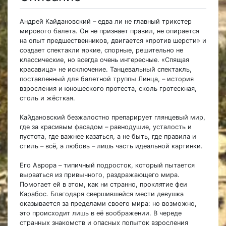
Андрей Кайдановский – едва ли не главный трикстер
мирового балета. Он не признает правил, не опирается
на опыт предшественников, двигается «против шерсти» и
создает спектакли яркие, спорные, решительно не
классические, но всегда очень интересные. «Спящая
красавица» не исключение. Танцевальный спектакль,
поставленный для балетной труппы Линца, – история
взросления и юношеского протеста, сколь гротескная,
столь и жёсткая.
Кайдановский безжалостно препарирует глянцевый мир,
где за красивым фасадом – равнодушие, усталость и
пустота, где важнее казаться, а не быть, где правила и
стиль – всё, а любовь – лишь часть идеальной картинки.
Его Аврора – типичный подросток, который пытается
вырваться из привычного, раздражающего мира.
Помогает ей в этом, как ни странно, проклятие феи
Карабос. Благодаря свершившейся мести девушка
оказывается за пределами своего мира: но возможно,
это происходит лишь в её воображении. В череде
странных знакомств и опасных попыток взросления