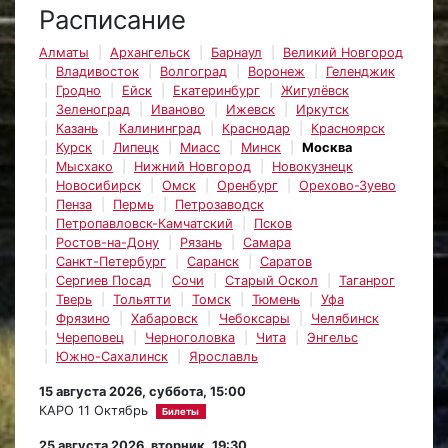
Расписание
Алматы
Архангельск
Барнаул
Великий Новгород
Владивосток
Волгоград
Воронеж
Геленджик
Гродно
Ейск
Екатеринбург
Жигулёвск
Зеленоград
Иваново
Ижевск
Иркутск
Казань
Калининград
Краснодар
Красноярск
Курск
Липецк
Миасс
Минск
Москва
Мысхако
Нижний Новгород
Новокузнецк
Новосибирск
Омск
Оренбург
Орехово-Зуево
Пенза
Пермь
Петрозаводск
Петропавловск-Камчатский
Псков
Ростов-на-Дону
Рязань
Самара
Санкт-Петербург
Саранск
Саратов
Сергиев Посад
Сочи
Старый Оскол
Таганрог
Тверь
Тольятти
Томск
Тюмень
Уфа
Фрязино
Хабаровск
Чебоксары
Челябинск
Череповец
Черноголовка
Чита
Энгельс
Южно-Сахалинск
Ярославль
15 августа 2026, суббота, 15:00
КАРО 11 Октябрь
Билеты
25 августа 2026, вторник, 19:30