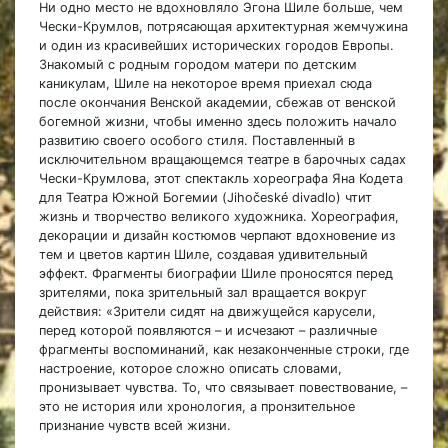
Ни одно место не вдохновляло Эгона Шиле больше, чем
Чески-Крумлов, потрясающая архитектурная жемчужина
и один из красивейших исторических городов Европы.
Знакомый с родным городом матери по детским
каникулам, Шиле на некоторое время приехал сюда
после окончания Венской академии, сбежав от венской
богемной жизни, чтобы именно здесь положить начало
развитию своего особого стиля. Поставленный в
исключительном вращающемся театре в барочных садах
Чески-Крумлова, этот спектакль хореографа Яна Кодета
для Театра Южной Богемии (Jihočeské divadlo) чтит
жизнь и творчество великого художника. Хореография,
декорации и дизайн костюмов черпают вдохновение из
тем и цветов картин Шиле, создавая удивительный
эффект. Фрагменты биографии Шиле проносятся перед
зрителями, пока зрительный зал вращается вокруг
действия: «Зрители сидят на движущейся карусели,
перед которой появляются – и исчезают – различные
фрагменты воспоминаний, как незаконченные строки, где
настроение, которое сложно описать словами,
пронизывает чувства. То, что связывает повествование, –
это не история или хронология, а пронзительное
признание чувств всей жизни.