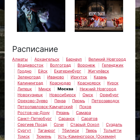
Расписание
Алматы
Архангельск
Барнаул
Великий Новгород
Владивосток
Волгоград
Воронеж
Геленджик
Гродно
Ейск
Екатеринбург
Жигулёвск
Зеленоград
Иваново
Иркутск
Казань
Калининград
Краснодар
Красноярск
Курск
Липецк
Минск
Москва
Нижний Новгород
Новокузнецк
Новосибирск
Омск
Оренбург
Орехово-Зуево
Пенза
Пермь
Петрозаводск
Петропавловск-Камчатский
Псков
Ростов-на-Дону
Рязань
Самара
Санкт-Петербург
Саранск
Саратов
Сергиев Посад
Сочи
Старый Оскол
Суздаль
Сургут
Таганрог
Тбилиси
Тверь
Тольятти
Томск
Тюмень
Усть-Каменогорск (Оскемен)