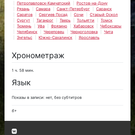
Петропавловск-Камчатский
Ростов-на-Дону
Рязань
Самара
Санкт-Петербург
Саранск
Саратов
Сергиев Посад
Сочи
Старый Оскол
Сургут
Таганрог
Тверь
Тольятти
Томск
Тюмень
Уфа
Фрязино
Хабаровск
Чебоксары
Челябинск
Череповец
Черноголовка
Чита
Энгельс
Южно-Сахалинск
Ярославль
Хронометраж
1 ч. 58 мин.
Язык
Показы в записи: нет, без субтитров
6+