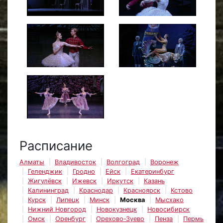
Расписание
Алматы
Владивосток
Волгоград
Воронеж
Геленджик
Гродно
Ейск
Екатеринбург
Жигулёвск
Ижевск
Иркутск
Казань
Калининград
Краснодар
Красноярск
Кстово
Курск
Липецк
Минск
Москва
Мысхако
Нижний Новгород
Новокузнецк
Новосибирск
Омск
Оренбург
Орехово-Зуево
Пенза
Пермь