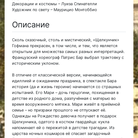
Декорации и костюмы – Луиза Спинателли
Художник по свету – Маурицио Монтоббио
Описание
Сколь сказочный, столь и мистический, «Щелкунчик»
Гофмана прекрасен, в том числе, и тем, что является
открытым для множества самых разных интерпретаций.
Французский хореограф Патрис Бар выбрал трактовку с
историческим уклоном.
В отличие от классической версии, начинающейся
идиллией и ожиданием праздника, в спектакле Бара
история (да и жизнь героини) начинается со страшных
испытаний. Его Мари – дочь герцогини, похищенная в
детстве из родного дома, разлучённая с матерью во
время вооруженного мятежа. Мари живёт в приёмной
семье – но призраки прошлого не отпускают её.
Однажды на Рождество девочка получает в подарок
Щелкунчика, одетого в костюм гвардейца: кукла
напоминает ей о пережитой в детстве трагедии. Из
царства ночных кошмаров её спасает загадочный