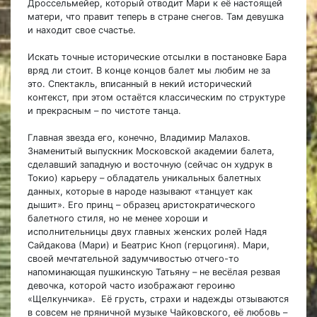
Дроссельмейер, который отводит Мари к её настоящей
матери, что правит теперь в стране снегов. Там девушка
и находит свое счастье.
Искать точные исторические отсылки в постановке Бара
вряд ли стоит. В конце концов балет мы любим не за
это. Спектакль, вписанный в некий исторический
контекст, при этом остаётся классическим по структуре
и прекрасным – по чистоте танца.
Главная звезда его, конечно, Владимир Малахов.
Знаменитый выпускник Московской академии балета,
сделавший западную и восточную (сейчас он худрук в
Токио) карьеру – обладатель уникальных балетных
данных, которые в народе называют «танцует как
дышит». Его принц – образец аристократического
балетного стиля, но не менее хороши и
исполнительницы двух главных женских ролей Надя
Сайдакова (Мари) и Беатрис Кноп (герцогиня). Мари,
своей мечтательной задумчивостью отчего-то
напоминающая пушкинскую Татьяну – не весёлая резвая
девочка, которой часто изображают героиню
«Щелкунчика». Её грусть, страхи и надежды отзываются
в совсем не пряничной музыке Чайковского, её любовь –