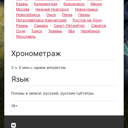
Казань
Калининград
Красноярск
Минск
Москва
Нижний Новгород
Новокузнецк
Новосибирск
Омск
Пенза
Пермь
Петропавловск-Камчатский
Ростов-на-Дону
Рязань
Самара
Санкт-Петербург
Саратов
Сочи
Томск
Тюмень
Уфа
Челябинск
Ярославль
Хронометраж
3 ч. 0 мин.с одним антрактом
Язык
Показы в записи: русский, русские субтитры
18+