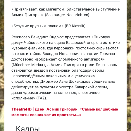
«Притягивает, как магнитом: блистательное выступление
Асмик Григорян» (Salzburger Nachrichten)
«Безумие крупным планом» (BR Klassik)
Режиссёр Бенедикт Эндрюс представляет «Пиковую
даму» Чайковского на сцене Баварской оперы в эстетике
нуарных фильмов, где персонажи постоянно скрываются
в тенях и тайне. Брэндон Йованович «в партии Германа
достоверно изображает сломленного антигероя»
(Münchner Merkur), а Асмик Григорян в роли Лизы вновь
становится звездой постановки благодаря своим
непревзойдённым вокальным и сценическим
способностям. Дирижёр Азиз Шохакимов убедительно
дебютирует за пультом оркестра Баварской оперы,
давая «драматически наполненное, энергичное
исполнение» (FAZ).
TheatreHD | Дзен: Асмик Григорян: «Самые волшебные
моменты возникают из простоты...»
Кадры