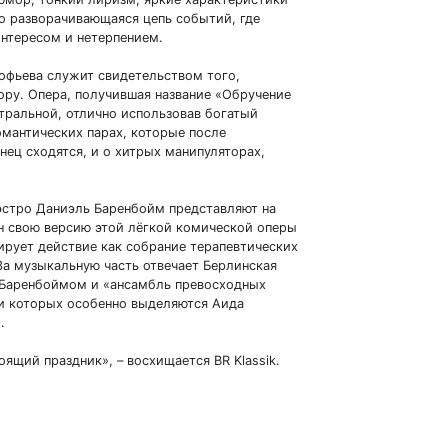
о разворачивающаяся цепь событий, где
нтересом и нетерпением.
офьева служит свидетельством того,
ору. Опера, получившая название «Обручение
тральной, отлично использовав богатый
мантических парах, которые после
ец сходятся, и о хитрых манипуляторах,
стро Даниэль Баренбойм представляют на
н свою версию этой лёгкой комической оперы
рует действие как собрание терапевтических
а музыкальную часть отвечает Берлинская
м Баренбоймом и «ансамбль превосходных
еди которых особенно выделяются Аида
.
оящий праздник», – восхищается BR Klassik.