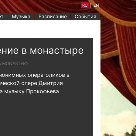
RU
|
EN
ет
Музыка
Расписание
События
ние в монастыре
A MONASTERY
нонимных операголиков в
ической опере Дмитрия
на музыку Прокофьева