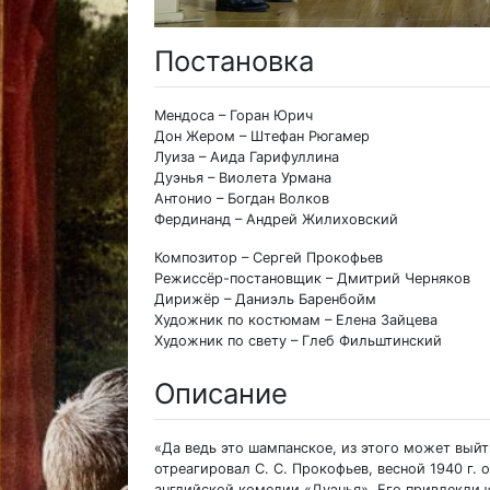
Постановка
Мендоса – Горан Юрич
Дон Жером – Штефан Рюгамер
Луиза – Аида Гарифуллина
Дуэнья – Виолета Урмана
Антонио – Богдан Волков
Фердинанд – Андрей Жилиховский
Композитор – Сергей Прокофьев
Режиссёр-постановщик – Дмитрий Черняков
Дирижёр – Даниэль Баренбойм
Художник по костюмам – Елена Зайцева
Художник по свету – Глеб Фильштинский
Описание
«Да ведь это шампанское, из этого может выйти
отреагировал С. С. Прокофьев, весной 1940 г.
английской комедии «Дуэнья». Его привлекли 