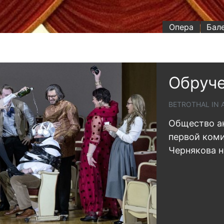
Опера
Бал
Обруче
BETROTHAL IN 
Общество а
первой ком
Чернякова 