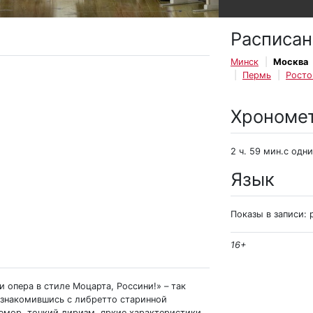
Расписан
Минск
Москва
Пермь
Росто
Хрономе
2 ч. 59 мин.с одн
Язык
Показы в записи: 
16+
 опера в стиле Моцарта, Россини!» – так
 ознакомившись с либретто старинной
юмор, тонкий лиризм, яркие характеристики