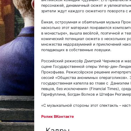
персонажей, динамичный сюжет и увлекательн
зрители ждут каждого сюжетного поворота с и
Ёмкая, остроумная и обаятельная музыка Прок
насколько этот материал понравился композит
в монастыре», вышла весёлой, поэтичной и теа
комический потенциал сюжета о нескольких ро
множества недоразумений и приключений након
попадающих в собственные ловушки.
Российский режиссёр Дмитрий Черняков и маэ
сцене Государственной оперы Унтер-ден-Линде
Прокофьева. Режиссёрское решение интерпрети
сессий «Общества анонимных операголиков». З
государственная капелла во главе с Даниэле
певцов, без исключения» (Financial Times), ср
Гарифуллина, Богдан Волков и Штефан Рюгамер
«С музыкальной стороны этот спектакль – наст
Ролик ВКонтакте
Кадры