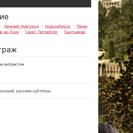
ие
Нижний Новгород
Новосибирск
Пенза
в-на-Дону
Санкт-Петербург
Сыктывкар
траж
им антрактом
русский, русские субтитры