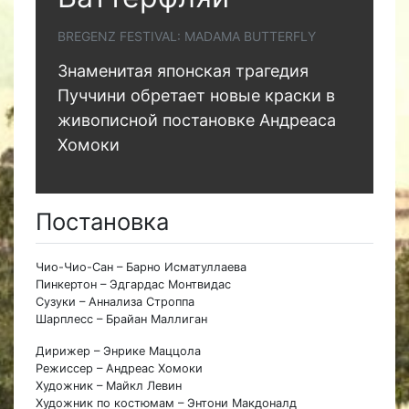
BREGENZ FESTIVAL: MADAMA BUTTERFLY
Знаменитая японская трагедия
Пуччини обретает новые краски в
живописной постановке Андреаса
Хомоки
Постановка
Чио-Чио-Сан – Барно Исматуллаева
Пинкертон – Эдгардас Монтвидас
Сузуки – Аннализа Строппа
Шарплесс – Брайан Маллиган
Дирижер – Энрике Маццола
Режиссер – Андреас Хомоки
Художник – Майкл Левин
Художник по костюмам – Энтони Макдоналд