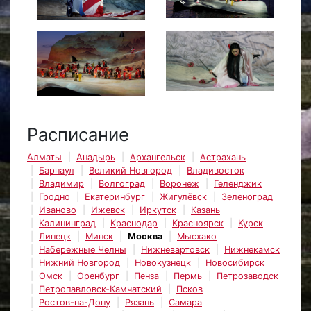
Расписание
Алматы
Анадырь
Архангельск
Астрахань
Барнаул
Великий Новгород
Владивосток
Владимир
Волгоград
Воронеж
Геленджик
Гродно
Екатеринбург
Жигулёвск
Зеленоград
Иваново
Ижевск
Иркутск
Казань
Калининград
Краснодар
Красноярск
Курск
Липецк
Минск
Москва
Мысхако
Набережные Челны
Нижневартовск
Нижнекамск
Нижний Новгород
Новокузнецк
Новосибирск
Омск
Оренбург
Пенза
Пермь
Петрозаводск
Петропавловск-Камчатский
Псков
Ростов-на-Дону
Рязань
Самара