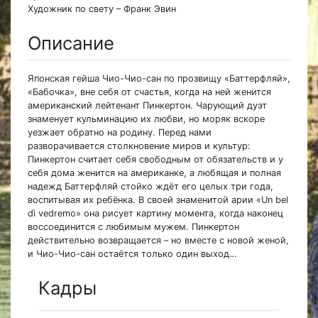
Художник по свету – Франк Эвин
Описание
Японская гейша Чио-Чио-сан по прозвищу «Баттерфляй»,
«Бабочка», вне себя от счастья, когда на ней женится
американский лейтенант Пинкертон. Чарующий дуэт
знаменует кульминацию их любви, но моряк вскоре
уезжает обратно на родину. Перед нами
разворачивается столкновение миров и культур:
Пинкертон считает себя свободным от обязательств и у
себя дома женится на американке, а любящая и полная
надежд Баттерфляй стойко ждёт его целых три года,
воспитывая их ребёнка. В своей знаменитой арии «Un bel
dì vedremo» она рисует картину момента, когда наконец
воссоединится с любимым мужем. Пинкертон
действительно возвращается – но вместе с новой женой,
и Чио-Чио-сан остаётся только один выход…
Кадры