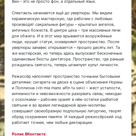
Вин – это не просто фон, а отдельный язык.
Спектакль начинается ещё до увертюры. Мы видим
керамическую мастерскую, где рабочие с любовью
производят сакральные фигуры – крылатых ангелов,
античных божеств. В центре цеха – три массивные печи
для обжига. И в этот мир врываются вооружённые
люди, крушат статуи, оскверняют пространство. После
увертюры занавес открывается – прошло десять лет. Та
же мастерская, но теперь здесь выпускают бесконечные
одинаковые бюсты диктатора. Пространство, где раньше
рождалась святость, теперь штампует культ личности.
Режиссёр наполняет пространство точными бытовыми
деталями: сигарета на двоих в сцене объяснения Нормы
и Поллиона («In mia mano alfin tu sei») – жест усталости,
интимности и невозможности разорвать связь; чемодан
с осколками – рабочие хранят в нём остатки разбитой
святыни и во время легендарной арии-молитвы
совершают своеобразную подпольную литургию, творят
обряд сохранения памяти. И каждый режиссёрский ход
работает точнее, чем любые декларации.
Ролик ВКонтакте