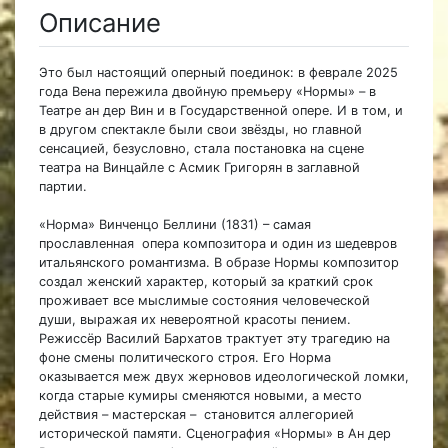
Описание
Это был настоящий оперный поединок: в феврале 2025
года Вена пережила двойную премьеру «Нормы» – в
Театре ан дер Вин и в Государственной опере. И в том, и
в другом спектакле были свои звёзды, но главной
сенсацией, безусловно, стала постановка на сцене
театра на Винцайле с Асмик Григорян в заглавной
партии.
«Норма» Винченцо Беллини (1831) – самая
прославленная опера композитора и один из шедевров
итальянского романтизма. В образе Нормы композитор
создал женский характер, который за краткий срок
проживает все мыслимые состояния человеческой
души, выражая их невероятной красоты пением.
Режиссёр Василий Бархатов трактует эту трагедию на
фоне смены политического строя. Его Норма
оказывается меж двух жерновов идеологической ломки,
когда старые кумиры сменяются новыми, а место
действия – мастерская – становится аллегорией
исторической памяти. Сценография «Нормы» в Ан дер