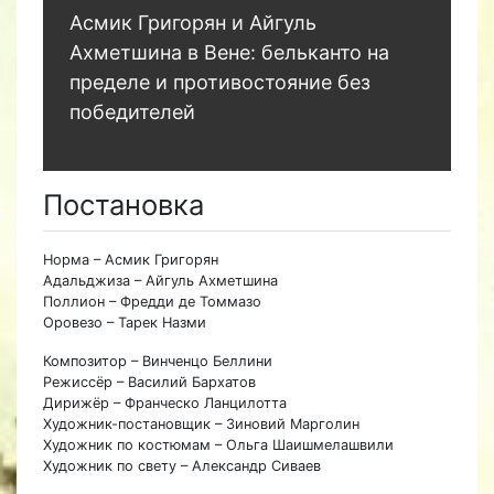
Асмик Григорян и Айгуль
Ахметшина в Вене: бельканто на
пределе и противостояние без
победителей
Постановка
Норма – Асмик Григорян
Адальджиза – Айгуль Ахметшина
Поллион – Фредди де Томмазо
Оровезо – Тарек Назми
Композитор – Винченцо Беллини
Режиссёр – Василий Бархатов
Дирижёр – Франческо Ланцилотта
Художник-постановщик – Зиновий Марголин
Художник по костюмам – Ольга Шаишмелашвили
Художник по свету – Александр Сиваев