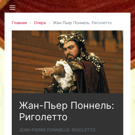
Главная
Опера
Жан-Пьер Поннель: Риголетто
Жан-Пьер Поннель:
Риголетто
JEAN-PIERRE PONNELLE: RIGOLETTO