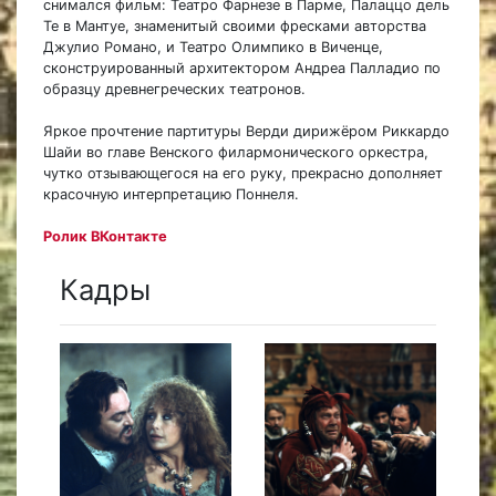
снимался фильм: Театро Фарнезе в Парме, Палаццо дель
Те в Мантуе, знаменитый своими фресками авторства
Джулио Романо, и Театро Олимпико в Виченце,
сконструированный архитектором Андреа Палладио по
образцу древнегреческих театронов.
Яркое прочтение партитуры Верди дирижёром Риккардо
Шайи во главе Венского филармонического оркестра,
чутко отзывающегося на его руку, прекрасно дополняет
красочную интерпретацию Поннеля.
Ролик ВКонтакте
Кадры