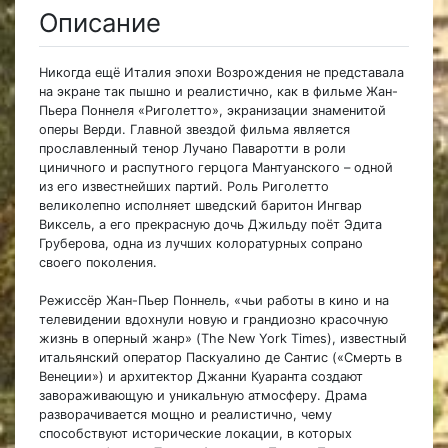
Описание
Никогда ещё Италия эпохи Возрождения не представала
на экране так пышно и реалистично, как в фильме Жан-
Пьера Поннеля «Риголетто», экранизации знаменитой
оперы Верди. Главной звездой фильма является
прославленный тенор Лучано Паваротти в роли
циничного и распутного герцога Мантуанского – одной
из его известнейших партий. Роль Риголетто
великолепно исполняет шведский баритон Ингвар
Виксель, а его прекрасную дочь Джильду поёт Эдита
Груберова, одна из лучших колоратурных сопрано
своего поколения.
Режиссёр Жан-Пьер Поннель, «чьи работы в кино и на
телевидении вдохнули новую и грандиозно красочную
жизнь в оперный жанр» (The New York Times), известный
итальянский оператор Паскуалино де Сантис («Смерть в
Венеции») и архитектор Джанни Куаранта создают
завораживающую и уникальную атмосферу. Драма
разворачивается мощно и реалистично, чему
способствуют исторические локации, в которых