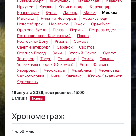
Екатеринбург
Жигулёвск
Зеленоград
Иваново
Иркутск
Казань
Калининград
Краснодар
Красноярск
Курск
Липецк
Минск
Москва
Мысхако
Нижний Новгород
Новокузнецк
Новосибирск
Норильск
Омск
Оренбург
Орехово-Зуево
Пенза
Пермь
Петрозаводск
Петропавловск-Камчатский
Псков
Ростов-на-Дону
Рязань
Самара
Санкт-Петербург
Саранск
Саратов
Сергиев Посад
Сочи
Старый Оскол
Сургут
Таганрог
Тверь
Тольятти
Томск
Тюмень
Усть-Каменогорск (Оскемен)
Уфа
Фрязино
Хабаровск
Чебоксары
Челябинск
Череповец
Черноголовка
Чита
Энгельс
Южно-Сахалинск
Ярославль
16 августа 2026, воскресенье, 15:00
Балтика
Билеты
Хронометраж
1 ч. 58 мин.