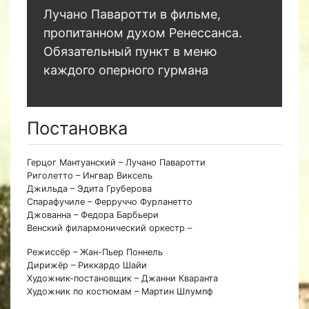
Лучано Паваротти в фильме,
пропитанном духом Ренессанса.
Обязательный пункт в меню
каждого оперного гурмана
Постановка
Герцог Мантуанский – Лучано Паваротти
Риголетто – Ингвар Виксель
Джильда – Эдита Груберова
Спарафучиле – Ферруччо Фурланетто
Джованна – Федора Барбьери
Венский филармонический оркестр –
Режиссёр – Жан-Пьер Поннель
Дирижёр – Риккардо Шайи
Художник-постановщик – Джанни Кваранта
Художник по костюмам – Мартин Шлумпф