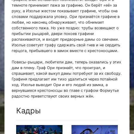
темноте принимает пажа за графиню. Он берёт «её» за
руку, а Изолье жестом показывает графине, чтобы она
словами поддержала уловку. Ори признаётся графине в
любви, но наконец обнаруживает, что обнимает
собственного пажа. Но уже поздно: трубы возвещают о
прибытии рыцарей, двери покоев графини
распахиваются, и входят придворные дамы со свечами.
Изолье советует графу сдержать свой гнев и не сердить
герцога, прибывшего в замок вместе с крестоносцами.
Повесы-рыцари, любители дам, теперь оказались у этих
дам в плену. Граф Ори признаёт, что проиграл, и
спрашивает, какой выкуп дамы потребуют за их свободу.
Графиня предлагает им тихо удалиться через потайной
ход. Изолье выводит Ори и его людей из замка, а
вернувшиеся крестоносцы во главе с графом Формутье
радостно приветствуют своих верных жён.
Кадры