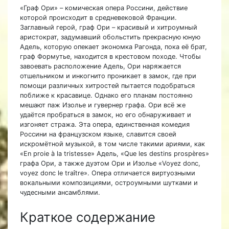
«Граф Ори» – комическая опера Россини, действие
которой происходит в средневековой Франции.
Заглавный герой, граф Ори – красивый и хитроумный
аристократ, задумавший обольстить прекрасную юную
Адель, которую опекает экономка Рагонда, пока её брат,
граф Формутье, находится в крестовом походе. Чтобы
завоевать расположение Адель, Ори наряжается
отшельником и инкогнито проникает в замок, где при
помощи различных хитростей пытается подобраться
поближе к красавице. Однако его планам постоянно
мешают паж Изолье и гувернер графа. Ори всё же
удаётся пробраться в замок, но его обнаруживает и
изгоняет стража. Эта опера, единственная комедия
Россини на французском языке, славится своей
искромётной музыкой, в том числе такими ариями, как
«En proie à la tristesse» Адель, «Que les destins prospères»
графа Ори, а также дуэтом Ори и Изолье «Voyez donc,
voyez donc le traître». Опера отличается виртуозными
вокальными композициями, остроумными шутками и
чудесными ансамблями.
Краткое содержание