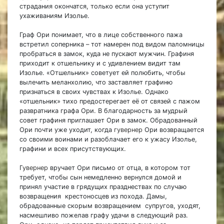
страдания окончатся, только если она уступит
ухаживаниям Изолье.
Граф Ори понимает, что в лице собственного пажа
встретил соперника – тот намерен под видом паломницы
пробраться в замок, куда не пускают мужчин. Графиня
приходит к отшельнику и с удивлением видит там
Изолье. «Отшельник» советует ей полюбить, чтобы
вылечить меланхолию, что заставляет графиню
признаться в своих чувствах к Изолье. Однако
«отшельник» тихо предостерегает её от связей с пажом
развратника графа Ори. В благодарность за мудрый
совет графиня приглашает Ори в замок. Обрадованный
Ори почти уже уходит, когда
гувернер
Ори возвращается
со своими воинами и разоблачает его к ужасу Изолье,
графини и всех присутствующих.
Г
увернер
вручает Ори письмо от отца, в котором тот
требует, чтобы сын немедленно вернулся домой и
принял участие в грядущих празднествах по случаю
возвращения крестоносцев из похода. Дамы,
обрадованные скорым возвращением супругов, уходят,
насмешливо пожелав графу удачи в следующий раз.