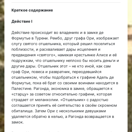
Краткое содержание
Действие I
Действие происходит во владениях и в замке де
Формутье в Турени. Рембо, друг графа Ори, изображает
слугу святого отшельника, который решил поселиться
поблизости, и расхваливает дары исцеления и
предвидения «святого», намекая крестьянке Алисе и её
подружкам, что отшельнику неплохо бы носить деньги и
другие дары. Отшельник этот – не кто иной, как сам
граф Ори, повеса и развратник, переодевшийся
отшельником, чтобы подобраться к графине Адель де
Формутье, пока её брат со своими воинами находится в
Палестине. Рагонда, экономка в замке, обращается к
«старцу» за советом относительно графини, которая
страдает от меланхолии. «Отшельник» с радостью
соглашается принять её сиятельство в своём скромном
обиталище. Затем Ори с несколькими девушками
удаляется обратно в келью, а Рагонда возвращается в
замок.