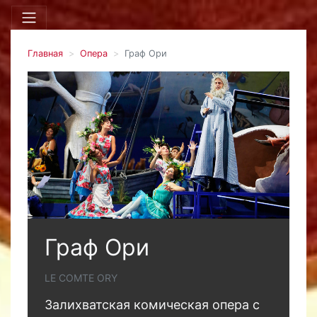
Главная
Опера
Граф Ори
Граф Ори
LE COMTE ORY
Залихватская комическая опера с