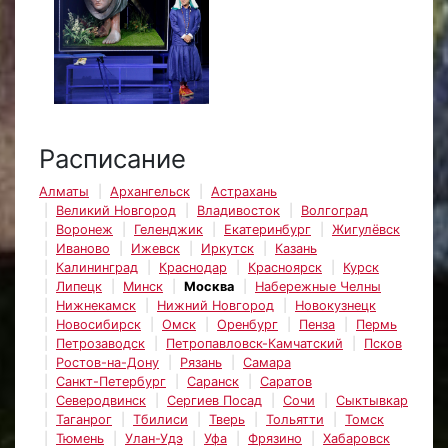
Расписание
Алматы
Архангельск
Астрахань
Великий Новгород
Владивосток
Волгоград
Воронеж
Геленджик
Екатеринбург
Жигулёвск
Иваново
Ижевск
Иркутск
Казань
Калининград
Краснодар
Красноярск
Курск
Липецк
Минск
Москва
Набережные Челны
Нижнекамск
Нижний Новгород
Новокузнецк
Новосибирск
Омск
Оренбург
Пенза
Пермь
Петрозаводск
Петропавловск-Камчатский
Псков
Ростов-на-Дону
Рязань
Самара
Санкт-Петербург
Саранск
Саратов
Северодвинск
Сергиев Посад
Сочи
Сыктывкар
Таганрог
Тбилиси
Тверь
Тольятти
Томск
Тюмень
Улан-Удэ
Уфа
Фрязино
Хабаровск