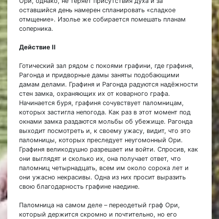
Ори, однако, не теряет присутствия духа и за
оставшийся день намерен спланировать «сладкое
отмщение». Изолье же собирается помешать планам
соперника.
Действие II
Готический зал рядом с покоями графини, где графиня,
Рагонда и придворные дамы заняты подобающими
дамам делами. Графиня и Рагонда радуются надёжности
стен замка, охраняющих их от коварного графа.
Начинается буря, графиня сочувствует паломницам,
которых застигла непогода. Как раз в этот момент под
окнами замка раздаются мольбы об убежище. Рагонда
выходит посмотреть и, к своему ужасу, видит, что это
паломницы, которых преследует неугомонный Ори.
Графиня великодушно разрешает им войти. Спросив, как
они выглядят и сколько их, она получает ответ, что
паломниц четырнадцать, всем им около сорока лет и
они ужасно некрасивы. Одна из них просит выразить
свою благодарность графине наедине.
Паломница на самом деле – переодетый граф Ори,
который держится скромно и почтительно, но его