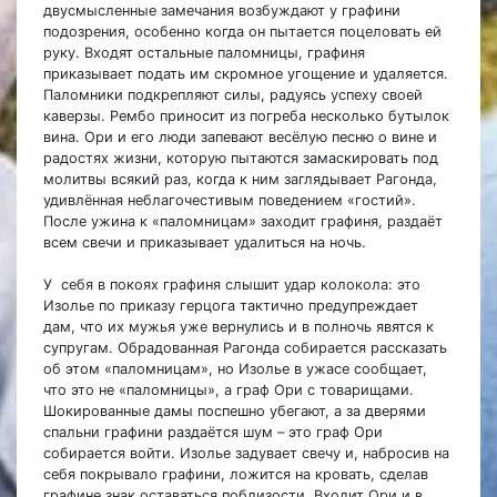
двусмысленные замечания возбуждают у графини
подозрения, особенно когда он пытается поцеловать ей
руку. Входят остальные паломницы, графиня
приказывает подать им скромное угощение и удаляется.
Паломники подкрепляют силы, радуясь успеху своей
каверзы. Рембо приносит из погреба несколько бутылок
вина. Ори и его люди запевают весёлую песню о вине и
радостях жизни, которую пытаются замаскировать под
молитвы всякий раз, когда к ним заглядывает Рагонда,
удивлённая неблагочестивым поведением «гостий».
После ужина к «паломницам» заходит графиня, раздаёт
всем свечи и приказывает удалиться на ночь.
У себя в покоях графиня слышит удар колокола: это
Изолье по приказу герцога тактично предупреждает
дам, что их мужья уже вернулись и в полночь явятся к
супругам. Обрадованная Рагонда собирается рассказать
об этом «паломницам», но Изолье в ужасе сообщает,
что это не «паломницы», а граф Ори с товарищами.
Шокированные дамы поспешно убегают, а за дверями
спальни графини раздаётся шум – это граф Ори
собирается войти. Изолье задувает свечу и, набросив на
себя покрывало графини, ложится на кровать, сделав
графине знак оставаться поблизости. Входит Ори и в