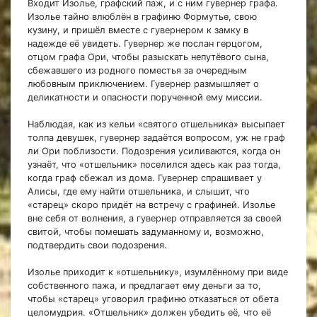
Входит Изолье, графский паж, и с ним гувернер графа.
Изолье тайно влюблён в графиню Формутье, свою
кузину, и пришёл вместе с
гувернером
к замку в
надежде её увидеть. Г
увернер
же послан герцогом,
отцом графа Ори, чтобы разыскать непутёвого сына,
сбежавшего из родного поместья за очередным
любовным приключением. Г
увернер
размышляет о
деликатности и опасности порученной ему миссии.
Наблюдая, как из кельи «святого отшельника» высыпает
толпа девушек,
гувернер
задаётся вопросом, уж не граф
ли Ори поблизости. Подозрения усиливаются, когда он
узнаёт, что «отшельник» поселился здесь как раз тогда,
когда граф сбежал из дома.
Гувернер
спрашивает у
Алисы, где ему найти отшельника, и слышит, что
«старец» скоро придёт на встречу с графиней. Изолье
вне себя от волнения, а
гувернер
отправляется за своей
свитой, чтобы помешать задуманному и, возможно,
подтвердить свои подозрения.
Изолье приходит к «отшельнику», изумлённому при виде
собственного пажа, и предлагает ему деньги за то,
чтобы «старец» уговорил графиню отказаться от обета
целомудрия. «Отшельник» должен убедить её, что её