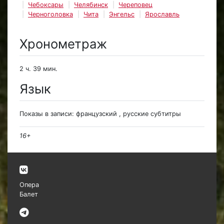
Чебоксары
Челябинск
Череповец
Черноголовка
Чита
Энгельс
Ярославль
Хронометраж
2 ч. 39 мин.
Язык
Показы в записи: французский , русские субтитры
16+
Опера
Балет