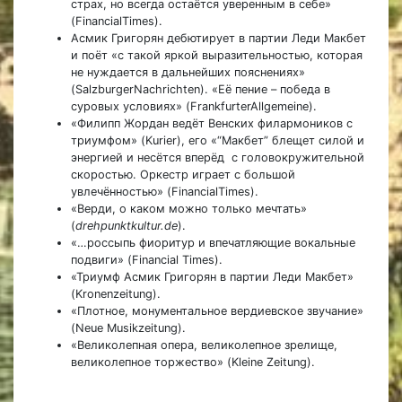
страх, но всегда остаётся уверенным в себе»
(FinancialTimes).
Асмик Григорян дебютирует в партии Леди Макбет
и поёт «с такой яркой выразительностью, которая
не нуждается в дальнейших пояснениях»
(SalzburgerNachrichten). «Её пение – победа в
суровых условиях» (FrankfurterAllgemeine).
«Филипп Жордан ведёт Венских филармоников с
триумфом» (Kurier), его «“Макбет” блещет силой и
энергией и несётся вперёд с головокружительной
скоростью. Оркестр играет с большой
увлечённостью» (FinancialTimes).
«Верди, о каком можно только мечтать»
(
drehpunktkultur.de
).
«…россыпь фиоритур и впечатляющие вокальные
подвиги» (Financial Times).
«Триумф Асмик Григорян в партии Леди Макбет»
(Kronenzeitung).
«Плотное, монументальное вердиевское звучание»
(Neue Musikzeitung).
«Великолепная опера, великолепное зрелище,
великолепное торжество» (Kleine Zeitung).