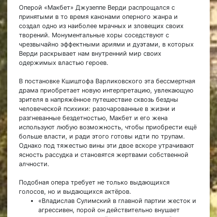
Оперой «Макбет» Джузеппе Верди распрощался с
принятыми в то время канонами оперного жанра и
создал одно из наиболее мрачных и зловещих своих
творений. Монументальные хоры соседствуют с
чрезвычайно эффектными ариями и дуэтами, в которых
Верди раскрывает нам внутренний мир своих
одержимых властью героев.
В постановке Кшиштофа Варликовского эта бессмертная
драма приобретает новую интерпретацию, увлекающую
зрителя в напряжённое путешествие сквозь бездны
человеческой психики: разочарованные в жизни и
разгневанные бездетностью, Макбет и его жена
используют любую возможность, чтобы приобрести ещё
больше власти, и ради этого готовы идти по трупам.
Однако под тяжестью вины эти двое вскоре утрачивают
ясность рассудка и становятся жертвами собственной
алчности.
Подобная опера требует не только выдающихся
голосов, но и выдающихся актёров.
«Владислав Сулимский в главной партии жесток и
агрессивен, порой он действительно внушает