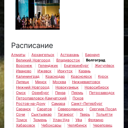
Расписание
Алматы
Архангельск
Астрахань
Барнаул
Великий Новгород
Владивосток
Волгоград
Воронеж
Геленджик
Екатеринбург
Жигулёвск
Иваново
Ижевск
Иркутск
Казань
Калининград
Краснодар
Красноярск
Курск
Липецк
Минск
Москва
Нижневартовск
Нижний Новгород
Новокузнецк
Новосибирск
Омск
Оренбург
Пенза
Пермь
Петрозаводск
Петропавловск-Камчатский
Псков
Ростов-на-Дону
Самара
Санкт-Петербург
Саранск
Саратов
Северодвинск
Сергиев Посад
Сочи
Сыктывкар
Таганрог
Тверь
Тольятти
Томск
Тюмень
Улан-Удэ
Уфа
Фрязино
Хабаровск
Чебоксары
Челябинск
Череповец