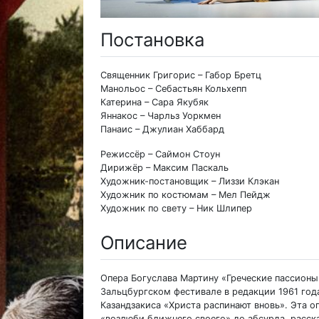
Постановка
Священник Григорис – Габор Бретц
Манольос – Себастьян Кольхепп
Катерина – Сара Якубяк
Яннакос – Чарльз Уоркмен
Панаис – Джулиан Хаббард
Режиссёр – Саймон Стоун
Дирижёр – Максим Паскаль
Художник-постановщик – Лиззи Клэкан
Художник по костюмам – Мел Пейдж
Художник по свету – Ник Шлипер
Описание
Опера Богуслава Мартину «Греческие пассионы»
Зальцбургском фестивале в редакции 1961 год
Казандзакиса «Христа распинают вновь». Эта 
«возлюби ближнего своего» до абсурда, расск