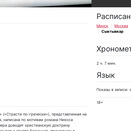
Расписан
Минск
Москва
Сыктывкар
Хрономе
2 ч. 7 мин.
Язык
Показы в записи: 
18+
 («Страсти по-гречески»), представленная на
а, написана по мотивам романа Никоса
опера доводит христианскую доктрину
азывая о группе беженцев, пришедших в