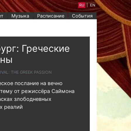
RU
|
EN
ет
Музыка
Расписание
События
ург: Греческие
оны
IVAL: THE GREEK PASSION
ское послание на вечно
 тему от режиссёра Саймона
асках злободневных
х реалий