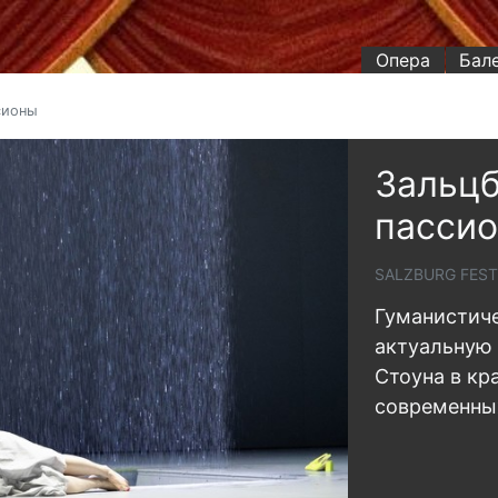
Опера
Бал
сионы
Зальцб
пасси
SALZBURG FEST
Гуманистиче
актуальную
Стоуна в кр
современны