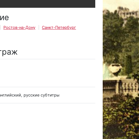
ие
Ростов-на-Дону
Санкт-Петербург
траж
английский, русские субтитры