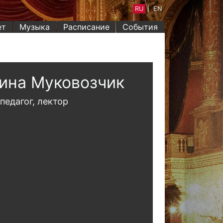
RU
|
EN
ет
Музыка
Расписание
События
ина Муковозчик
педагог, лектор