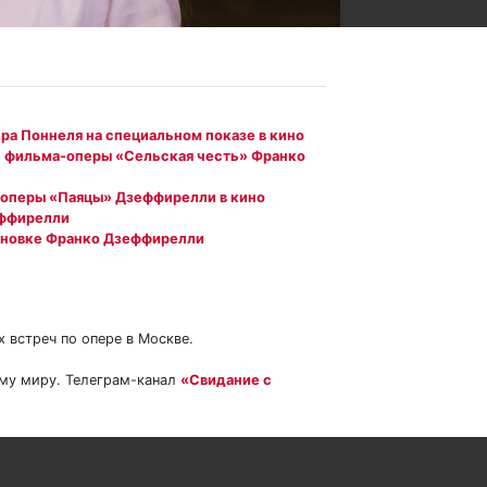
а Поннеля на специальном показе в кино
е фильма-оперы «Сельская честь» Франко
-оперы «Паяцы» Дзеффирелли в кино
еффирелли
тановке Франко Дзеффирелли
х встреч по опере в Москве.
ему миру. Телеграм-канал
«Свидание с