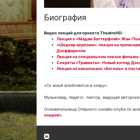
Биография
Видео лекций для проекта TheatreHD:
Лекция о «Мадам Баттерфляй» Жан-Пьер
«Шедевр веризма»: лекция на премьер
Дзеффирелли
Лекция на специальном показе фильма
Секреты «Травиаты». Новый взгляд Дз
Лекция на кинопоказе «Богемы» в пос
«Со мной влюбляются в оперу».
Музыковед, педагог, лектор, ведущая авторски
Основательница Оперного онлайн-клуба по вс
оперой»
.