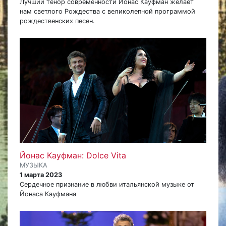
Лучший тенор современности Йонас Кауфман желает
нам светлого Рождества с великолепной программой
рождественских песен.
Йонас Кауфман: Dolce Vita
МУЗЫКА
1 марта 2023
Сердечное признание в любви итальянской музыке от
Йонаса Кауфмана