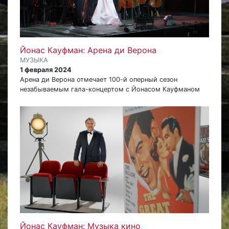
Йонас Кауфман: Арена ди Верона
МУЗЫКА
1 февраля 2024
Арена ди Верона отмечает 100-й оперный сезон
незабываемым гала-концертом с Йонасом Кауфманом
Йонас Кауфман: Музыка кино