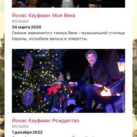
Йонас Кауфман: Моя Вена
МУЗЫКА
24 марта 2020
Оммаж знаменитого тенора Вене – музыкальной столице
Европы, колыбели вальса и оперетты.
Йонас Кауфман: Рождество
МУЗЫКА
1 декабря 2022