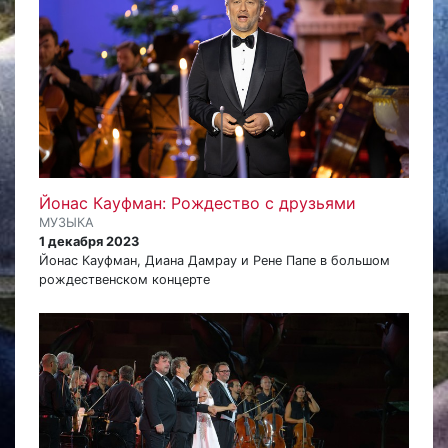
Йонас Кауфман: Рождество с друзьями
МУЗЫКА
1 декабря 2023
Йонас Кауфман, Диана Дамрау и Рене Папе в большом
рождественском концерте