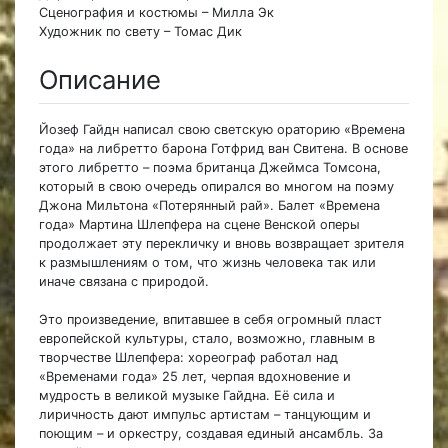
Сценография и костюмы – Милла Эк
Художник по свету – Томас Дик
Описание
Йозеф Гайдн написал свою светскую ораторию «Времена
года» на либретто барона Готфрид ван Свитена. В основе
этого либретто – поэма британца Джеймса Томсона,
который в свою очередь опирался во многом на поэму
Джона Мильтона «Потерянный рай». Балет «Времена
года» Мартина Шлепфера на сцене Венской оперы
продолжает эту перекличку и вновь возвращает зрителя
к размышлениям о том, что жизнь человека так или
иначе связана с природой.
Это произведение, впитавшее в себя огромный пласт
европейской культуры, стало, возможно, главным в
творчестве Шлепфера: хореограф работал над
«Временами года» 25 лет, черпая вдохновение и
мудрость в великой музыке Гайдна. Её сила и
лиричность дают импульс артистам – танцующим и
поющим – и оркестру, создавая единый ансамбль. За