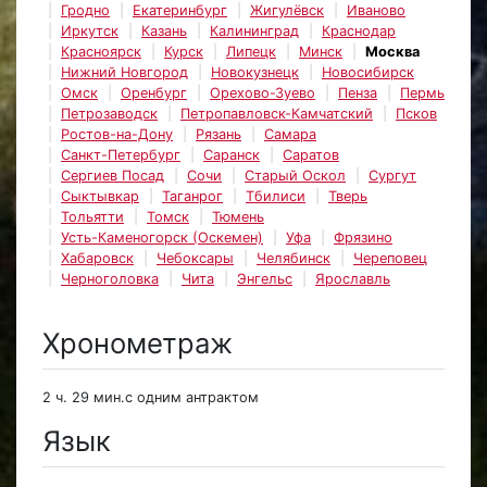
Гродно
Екатеринбург
Жигулёвск
Иваново
Иркутск
Казань
Калининград
Краснодар
Красноярск
Курск
Липецк
Минск
Москва
Нижний Новгород
Новокузнецк
Новосибирск
Омск
Оренбург
Орехово-Зуево
Пенза
Пермь
Петрозаводск
Петропавловск-Камчатский
Псков
Ростов-на-Дону
Рязань
Самара
Санкт-Петербург
Саранск
Саратов
Сергиев Посад
Сочи
Старый Оскол
Сургут
Сыктывкар
Таганрог
Тбилиси
Тверь
Тольятти
Томск
Тюмень
Усть-Каменогорск (Оскемен)
Уфа
Фрязино
Хабаровск
Чебоксары
Челябинск
Череповец
Черноголовка
Чита
Энгельс
Ярославль
Хронометраж
2 ч. 29 мин.с одним антрактом
Язык