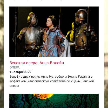
Венская опера: Анна Болейн
ОПЕРА
1 ноября 2022
Бенефис двух прим: Анна Нетребко и Элина Гаранча в
эффектном классическом спектакле со сцены Венской
оперы