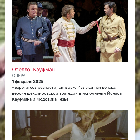
Отелло: Кауфман
ОПЕРА
1 февраля 2025
«Берегитесь ревности, синьор». Изысканная венская
версия шекспировской трагедии в исполнении Йонаса
Кауфмана и Людовика Тезье