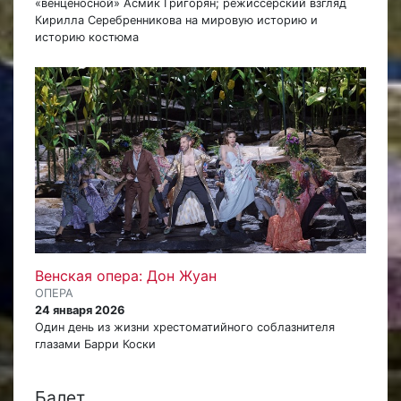
«венценосной» Асмик Григорян; режиссёрский взгляд
Кирилла Серебренникова на мировую историю и
историю костюма
Венская опера: Дон Жуан
ОПЕРА
24 января 2026
Один день из жизни хрестоматийного соблазнителя
глазами Барри Коски
Балет