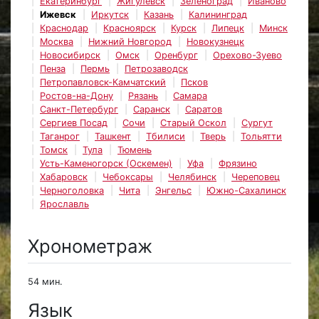
Екатеринбург
Жигулёвск
Зеленоград
Иваново
Ижевск
Иркутск
Казань
Калининград
Краснодар
Красноярск
Курск
Липецк
Минск
Москва
Нижний Новгород
Новокузнецк
Новосибирск
Омск
Оренбург
Орехово-Зуево
Пенза
Пермь
Петрозаводск
Петропавловск-Камчатский
Псков
Ростов-на-Дону
Рязань
Самара
Санкт-Петербург
Саранск
Саратов
Сергиев Посад
Сочи
Старый Оскол
Сургут
Таганрог
Ташкент
Тбилиси
Тверь
Тольятти
Томск
Тула
Тюмень
Усть-Каменогорск (Оскемен)
Уфа
Фрязино
Хабаровск
Чебоксары
Челябинск
Череповец
Черноголовка
Чита
Энгельс
Южно-Сахалинск
Ярославль
Хронометраж
54 мин.
Язык