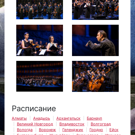
Расписание
Алматы
Анадырь
Архангельск
Барнаул
Великий Новгород
Владивосток
Волгоград
Вологда
Воронеж
Геленджик
Гродно
Ейск