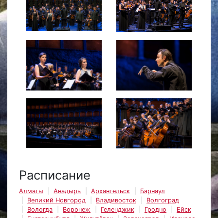
Расписание
Алматы
Анадырь
Архангельск
Барнаул
Великий Новгород
Владивосток
Волгоград
Вологда
Воронеж
Геленджик
Гродно
Ейск