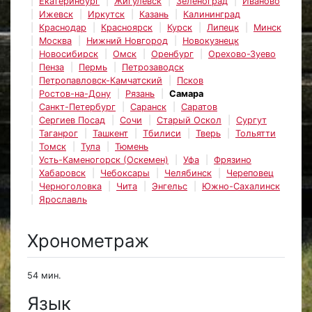
Екатеринбург
Жигулёвск
Зеленоград
Иваново
Ижевск
Иркутск
Казань
Калининград
Краснодар
Красноярск
Курск
Липецк
Минск
Москва
Нижний Новгород
Новокузнецк
Новосибирск
Омск
Оренбург
Орехово-Зуево
Пенза
Пермь
Петрозаводск
Петропавловск-Камчатский
Псков
Ростов-на-Дону
Рязань
Самара
Санкт-Петербург
Саранск
Саратов
Сергиев Посад
Сочи
Старый Оскол
Сургут
Таганрог
Ташкент
Тбилиси
Тверь
Тольятти
Томск
Тула
Тюмень
Усть-Каменогорск (Оскемен)
Уфа
Фрязино
Хабаровск
Чебоксары
Челябинск
Череповец
Черноголовка
Чита
Энгельс
Южно-Сахалинск
Ярославль
Хронометраж
54 мин.
Язык