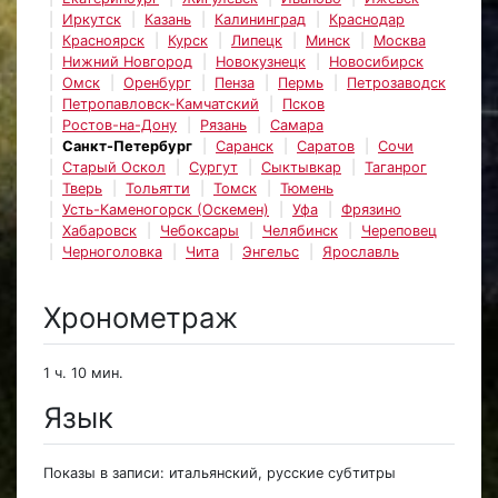
Иркутск
Казань
Калининград
Краснодар
Красноярск
Курск
Липецк
Минск
Москва
Нижний Новгород
Новокузнецк
Новосибирск
Омск
Оренбург
Пенза
Пермь
Петрозаводск
Петропавловск-Камчатский
Псков
Ростов-на-Дону
Рязань
Самара
Санкт-Петербург
Саранск
Саратов
Сочи
Старый Оскол
Сургут
Сыктывкар
Таганрог
Тверь
Тольятти
Томск
Тюмень
Усть-Каменогорск (Оскемен)
Уфа
Фрязино
Хабаровск
Чебоксары
Челябинск
Череповец
Черноголовка
Чита
Энгельс
Ярославль
Хронометраж
1 ч. 10 мин.
Язык
Показы в записи: итальянский, русские субтитры