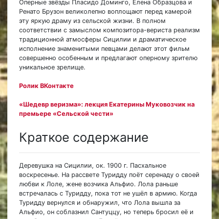
Оперные звёзды Пласидо Доминго, Елена Образцова и
Ренато Брузон великолепно воплощают перед камерой
эту яркую драму из сельской жизни. В полном
соответствии с замыслом композитора-вериста реализм
традиционной атмосферы Сицилии и драматическое
исполнение знаменитыми певцами делают этот фильм
совершенно особенным и предлагают оперному зрителю
уникальное зрелище.
Ролик ВКонтакте
«Шедевр веризма»: лекция Екатерины Муковозчик на
премьере «Сельской чести»
Краткое содержание
Деревушка на Сицилии, ок. 1900 г. Пасхальное
воскресенье. На рассвете Туридду поёт серенаду о своей
любви к Лоле, жене возчика Альфио. Лола раньше
встречалась с Туридду, пока тот не ушёл в армию. Когда
Туридду вернулся и обнаружил, что Лола вышла за
Альфио, он соблазнил Сантуццу, но теперь бросил её и