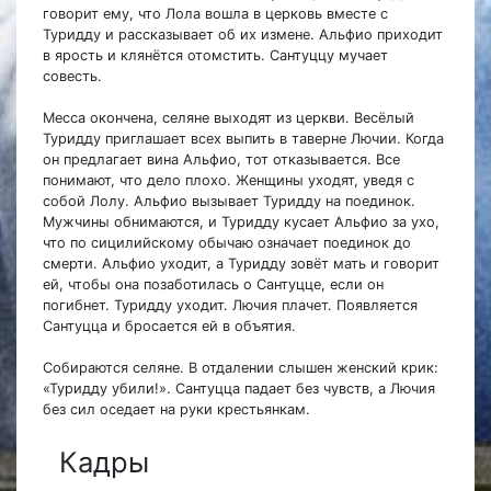
говорит ему, что Лола вошла в церковь вместе с
Туридду и рассказывает об их измене. Альфио приходит
в ярость и клянётся отомстить. Сантуццу мучает
совесть.
Месса окончена, селяне выходят из церкви. Весёлый
Туридду приглашает всех выпить в таверне Лючии. Когда
он предлагает вина Альфио, тот отказывается. Все
понимают, что дело плохо. Женщины уходят, уведя с
собой Лолу. Альфио вызывает Туридду на поединок.
Мужчины обнимаются, и Туридду кусает Альфио за ухо,
что по сицилийскому обычаю означает поединок до
смерти. Альфио уходит, а Туридду зовёт мать и говорит
ей, чтобы она позаботилась о Сантуцце, если он
погибнет. Туридду уходит. Лючия плачет. Появляется
Сантуцца и бросается ей в объятия.
Собираются селяне. В отдалении слышен женский крик:
«Туридду убили!». Сантуцца падает без чувств, а Лючия
без сил оседает на руки крестьянкам.
Кадры