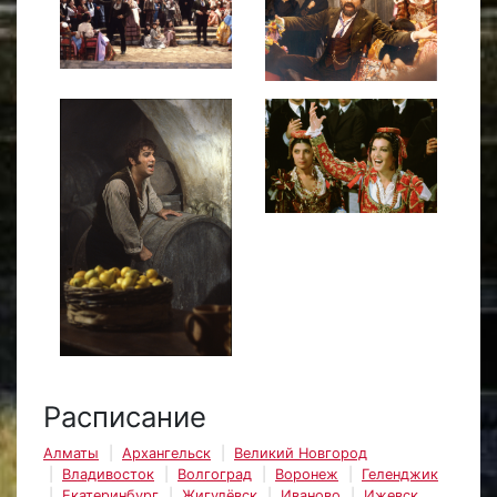
Расписание
Алматы
Архангельск
Великий Новгород
Владивосток
Волгоград
Воронеж
Геленджик
Екатеринбург
Жигулёвск
Иваново
Ижевск