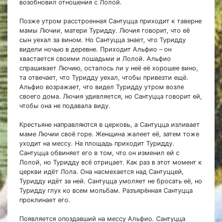
возобновил отношения с Лолой.
Позже утром расстроенная Сантуцца приходит к таверне
мамы Лючии, матери Туридду. Лючия говорит, что её
сын уехал за вином. Но Сантуцца знает, что Туридду
видели ночью в деревне. Приходит Альфио – он
хвастается своими лошадьми и Лолой. Альфио
спрашивает Лючию, осталось ли у неё её хорошее вино,
та отвечает, что Туридду уехал, чтобы привезти ещё.
Альфио возражает, что видел Туридду утром возле
своего дома. Лючия удивляется, но Сантуцца говорит ей,
чтобы она не подавала виду.
Крестьяне направляются в церковь, а Сантуцца изливает
маме Лючии своё горе. Женщина жалеет её, затем тоже
уходит на мессу. На площадь приходит Туридду.
Сантуцца обвиняет его в том, что он изменил ей с
Лолой, но Туридду всё отрицает. Как раз в этот момент к
церкви идёт Лола. Она насмехается над Сантуццей,
Туридду идёт за ней. Сантуцца умоляет не бросать её, но
Туридду глух ко всем мольбам. Разъярённая Сантуцца
проклинает его.
Появляется опоздавший на мессу Альфио. Сантуцца