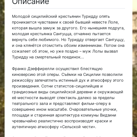
Описание
Молодой сицилийский крестьянин Туридду опять
проникается чувствами к своей бывшей невесте Лоле,
которая вышла замуж за другого. Его нынешняя подруга,
молодая крестьянка Сантуцца, отчаянно пытается
вернуть себе любимого. Но Туридду отвергает Сантуццу,
и она клянётся отомстить обоим изменникам. Потом она
сожалеет об этом, но уже поздно – муж Лолы вызвал
Туридду на смертельный поединок...
Франко Дзеффирелли осуществил блестящую
киноверсию этой оперы. Съёмки на Сицилии позволили
режиссёру запечатлеть истинный дух и атмосферу этого
произведения. Сотни статистов-сицилийцев и
грандиозные виды сицилийской деревни и окружающей
её местности выводят спектакль далеко за пределы
театрального зала и представляют фильм-оперу в
совершенно ином масштабе. Очаровательные улочки,
площади и старинная архитектура коммуны Видзини
чрезвычайно реалистично воспроизводят краски и
аутентичную атмосферу «Сельской чести».