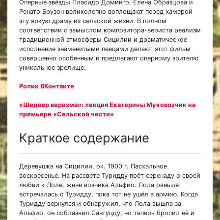
Оперные звёзды Пласидо Доминго, Елена Образцова и
Ренато Брузон великолепно воплощают перед камерой
эту яркую драму из сельской жизни. В полном
соответствии с замыслом композитора-вериста реализм
традиционной атмосферы Сицилии и драматическое
исполнение знаменитыми певцами делают этот фильм
совершенно особенным и предлагают оперному зрителю
уникальное зрелище.
Ролик ВКонтакте
«Шедевр веризма»: лекция Екатерины Муковозчик на
премьере «Сельской чести»
Краткое содержание
Деревушка на Сицилии, ок. 1900 г. Пасхальное
воскресенье. На рассвете Туридду поёт серенаду о своей
любви к Лоле, жене возчика Альфио. Лола раньше
встречалась с Туридду, пока тот не ушёл в армию. Когда
Туридду вернулся и обнаружил, что Лола вышла за
Альфио, он соблазнил Сантуццу, но теперь бросил её и