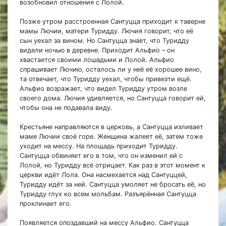
возобновил отношения с Лолой.
Позже утром расстроенная Сантуцца приходит к таверне
мамы Лючии, матери Туридду. Лючия говорит, что её
сын уехал за вином. Но Сантуцца знает, что Туридду
видели ночью в деревне. Приходит Альфио – он
хвастается своими лошадьми и Лолой. Альфио
спрашивает Лючию, осталось ли у неё её хорошее вино,
та отвечает, что Туридду уехал, чтобы привезти ещё.
Альфио возражает, что видел Туридду утром возле
своего дома. Лючия удивляется, но Сантуцца говорит ей,
чтобы она не подавала виду.
Крестьяне направляются в церковь, а Сантуцца изливает
маме Лючии своё горе. Женщина жалеет её, затем тоже
уходит на мессу. На площадь приходит Туридду.
Сантуцца обвиняет его в том, что он изменил ей с
Лолой, но Туридду всё отрицает. Как раз в этот момент к
церкви идёт Лола. Она насмехается над Сантуццей,
Туридду идёт за ней. Сантуцца умоляет не бросать её, но
Туридду глух ко всем мольбам. Разъярённая Сантуцца
проклинает его.
Появляется опоздавший на мессу Альфио. Сантуцца