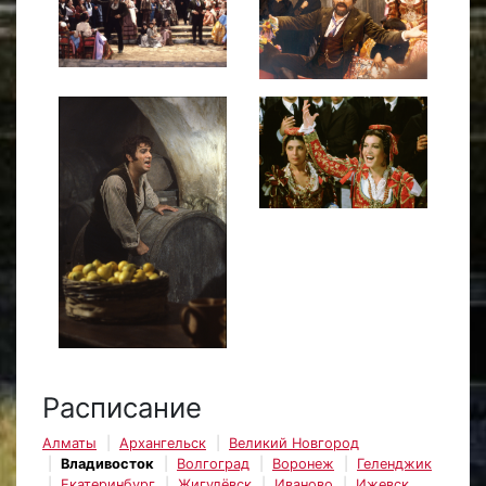
Расписание
Алматы
Архангельск
Великий Новгород
Владивосток
Волгоград
Воронеж
Геленджик
Екатеринбург
Жигулёвск
Иваново
Ижевск