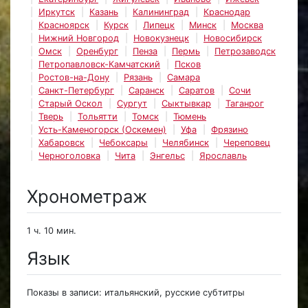
Иркутск
Казань
Калининград
Краснодар
Красноярск
Курск
Липецк
Минск
Москва
Нижний Новгород
Новокузнецк
Новосибирск
Омск
Оренбург
Пенза
Пермь
Петрозаводск
Петропавловск-Камчатский
Псков
Ростов-на-Дону
Рязань
Самара
Санкт-Петербург
Саранск
Саратов
Сочи
Старый Оскол
Сургут
Сыктывкар
Таганрог
Тверь
Тольятти
Томск
Тюмень
Усть-Каменогорск (Оскемен)
Уфа
Фрязино
Хабаровск
Чебоксары
Челябинск
Череповец
Черноголовка
Чита
Энгельс
Ярославль
Хронометраж
1 ч. 10 мин.
Язык
Показы в записи: итальянский, русские субтитры