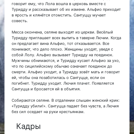
говорит ему, что Лола вошла в церковь вместе с
Туридду и рассказывает об их измене. Альфио приходит
в ярость и клянётся отомстить. Сантуццу мучает
совесть.
Месса окончена, селяне выходят из церкви. Весёлый
Туридду приглашает всех выпить в таверне Лючии. Когда
он предлагает вина Альфио, тот отказывается. Все
понимают, что дело плохо. Женщины уходят, уведя с
собой Лолу. Альфио вызывает Туридду на поединок.
Мужчины обнимаются, и Туридду кусает Альфио за ухо,
что по сицилийскому обычаю означает поединок до
смерти. Альфио уходит, а Туридду зовёт мать и говорит
ей, чтобы она позаботилась о Сантуцце, если он
погибнет. Туридду уходит. Лючия плачет. Появляется
Сантуцца и бросается ей в объятия.
Собираются селяне. В отдалении слышен женский крик:
«Туридду убили!». Сантуцца падает без чувств, а Лючия
без сил оседает на руки крестьянкам.
Кадры