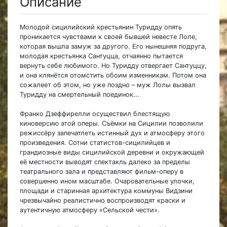
Описание
Молодой сицилийский крестьянин Туридду опять
проникается чувствами к своей бывшей невесте Лоле,
которая вышла замуж за другого. Его нынешняя подруга,
молодая крестьянка Сантуцца, отчаянно пытается
вернуть себе любимого. Но Туридду отвергает Сантуццу,
и она клянётся отомстить обоим изменникам. Потом она
сожалеет об этом, но уже поздно – муж Лолы вызвал
Туридду на смертельный поединок...
Франко Дзеффирелли осуществил блестящую
киноверсию этой оперы. Съёмки на Сицилии позволили
режиссёру запечатлеть истинный дух и атмосферу этого
произведения. Сотни статистов-сицилийцев и
грандиозные виды сицилийской деревни и окружающей
её местности выводят спектакль далеко за пределы
театрального зала и представляют фильм-оперу в
совершенно ином масштабе. Очаровательные улочки,
площади и старинная архитектура коммуны Видзини
чрезвычайно реалистично воспроизводят краски и
аутентичную атмосферу «Сельской чести».