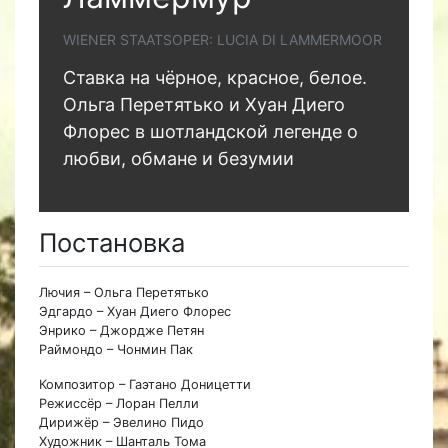
WIENER STAATSOPER: LUCIA DI LAMMERMOOR
Ставка на чёрное, красное, белое.
Ольга Перетятько и Хуан Диего
Флорес в шотландской легенде о
любви, обмане и безумии
Постановка
Лючия – Ольга Перетятько
Эдгардо – Хуан Диего Флорес
Энрико – Джордже Петян
Раймондо – Чонмин Пак
Композитор – Гаэтано Доницетти
Режиссёр – Лоран Пелли
Дирижёр – Эвелино Пидо
Художник – Шанталь Тома