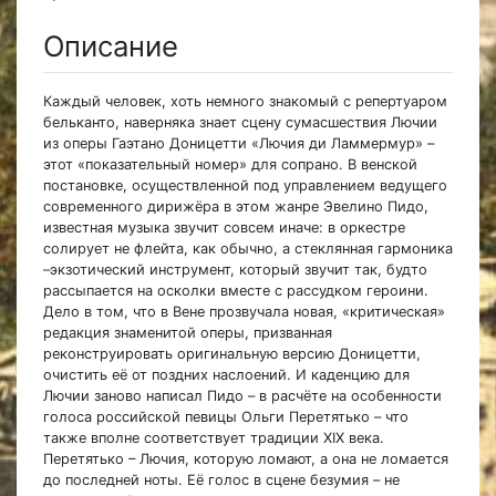
Описание
Каждый человек, хоть немного знакомый с репертуаром
бельканто, наверняка знает сцену сумасшествия Лючии
из оперы Гаэтано Доницетти «Лючия ди Ламмермур» –
этот «показательный номер» для сопрано. В венской
постановке, осуществленной под управлением ведущего
современного дирижёра в этом жанре Эвелино Пидо,
известная музыка звучит совсем иначе: в оркестре
солирует не флейта, как обычно, а стеклянная гармоника
–
экзотический инструмент, который звучит так, будто
рассыпается на осколки вместе с рассудком героини.
Дело в том, что в Вене прозвучала новая, «критическая»
редакция знаменитой оперы, призванная
реконструировать оригинальную версию Доницетти,
очистить её от поздних наслоений. И каденцию для
Лючии заново написал Пидо – в расчёте на особенности
голоса российской певицы Ольги Перетятько – что
также вполне соответствует традиции XIX века.
Перетятько – Лючия, которую ломают, а она не ломается
до последней ноты. Её голос в сцене безумия – не