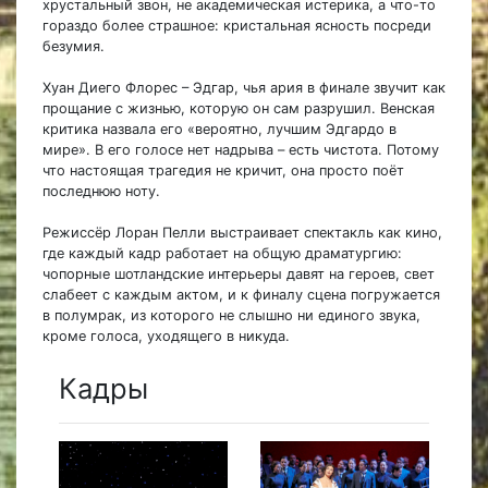
хрустальный звон, не академическая истерика, а что-то
гораздо более страшное: кристальная ясность посреди
безумия.
Хуан Диего Флорес – Эдгар, чья ария в финале звучит как
прощание с жизнью, которую он сам разрушил. Венская
критика назвала его «вероятно, лучшим Эдгардо в
мире». В его голосе нет надрыва – есть чистота. Потому
что настоящая трагедия не кричит, она просто поёт
последнюю ноту.
Режиссёр Лоран Пелли выстраивает спектакль как кино,
где каждый кадр работает на общую драматургию:
чопорные шотландские интерьеры давят на героев, свет
слабеет с каждым актом, и к финалу сцена погружается
в полумрак, из которого не слышно ни единого звука,
кроме голоса, уходящего в никуда.
Кадры