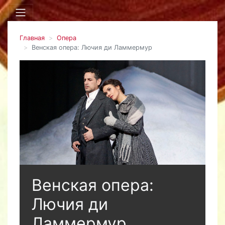
Главная
Опера
Венская опера: Лючия ди Ламмермур
Венская опера:
Лючия ди
Ламмермур