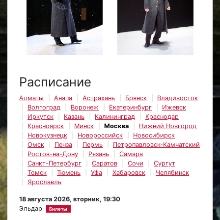
Расписание
Алматы
Анапа
Астрахань
Брянск
Владивосток
Волгоград
Воронеж
Екатеринбург
Ижевск
Иркутск
Казань
Калининград
Краснодар
Красноярск
Минск
Москва
Нижний Новгород
Новокузнецк
Новороссийск
Новосибирск
Омск
Пенза
Пермь
Петропавловск-Камчатский
Ростов-на-Дону
Рязань
Самара
Санкт-Петербург
Саратов
Сочи
Сургут
Томск
Тюмень
Уфа
Хабаровск
Челябинск
Ярославль
18 августа 2026, вторник, 19:30
Эльдар
Билеты