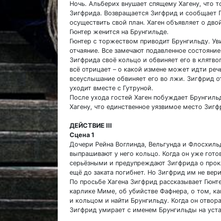
Ночь. Альберих внушает спящему Хагену, что т
Зигфрида. Возвращается Зигфрид и сообщает Г
осуществить свой план. Хаген объявляет о дво
Гюнтер женится на Брунгильде.
Гюнтер с торжеством приводит Брунгильду. Уви
отчаяние. Все замечают подавленное состояние
Зигфрида своё кольцо и обвиняет его в клятв
всё отрицает – о какой измене может идти реч
всеуслышание обвиняет его во лжи. Зигфрид о
уходит вместе с Гутруной.
После ухода гостей Хаген побуждает Брунгиль
Хагену, что единственное уязвимое место Зигф
ДЕЙСТВИЕ III
Сцена 1
Дочери Рейна Воглинда, Вельгунда и Флосхиль
выпрашивают у него кольцо. Когда он уже готов
серьёзными и предупреждают Зигфрида о прокля
ещё до заката погибнет. Но Зигфрид им не вери
По просьбе Хагена Зигфрид рассказывает Гюнт
карлике Миме, об убийстве Фафнера, о том, к
и кольцом и найти Брунгильду. Когда он отвора
Зигфрид умирает с именем Брунгильды на уста