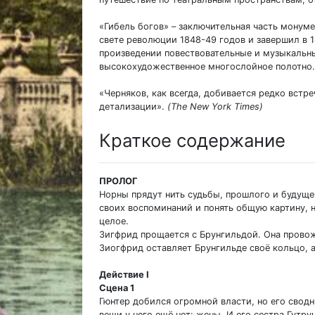
«Гибель богов» – заключительная часть монуме
свете революции 1848-49 годов и завершил в 1
произведении повествовательные и музыкальны
высокохудожественное многослойное полотно.
«Черняков, как всегда, добивается редко встр
детализации».
(The New York Times)
Краткое содержание
ПРОЛОГ
Норны прядут нить судьбы, прошлого и будуще
своих воспоминаний и понять общую картину, но
целое.
Зигфрид прощается с Брунгильдой. Она провожа
Зиогфрид оставляет Брунгильде своё кольцо, а
Действие I
Сцена 1
Гюнтер добился огромной власти, но его сводн
вещи у него ещё нет: жены. И его сестра Гутру