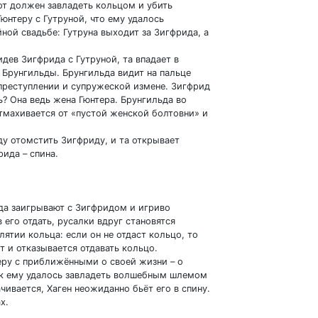
от должен завладеть кольцом и убить
юнтеру с Гутруной, что ему удалось
йной свадьбе: Гутруна выходит за Зигфрида, а
дев Зигфрида с Гутруной, та впадает в
 Брунгильды. Брунгильда видит на пальце
опреступлении и супружеской измене. Зигфрид
ь? Она ведь жена Гюнтера. Брунгильда во
тмахивается от «пустой женской болтовни» и
ду отомстить Зигфриду, и та открывает
рида – спина.
да заигрывают с Зигфридом и игриво
 его отдать, русалки вдруг становятся
тии кольца: если он не отдаст кольцо, то
т и отказывается отдавать кольцо.
еру с приближёнными о своей жизни – о
ак ему удалось завладеть волшебным шлемом
чивается, Хаген неожиданно бьёт его в спину.
х.