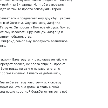
– выйти за Зигфрида. Но чтобы завоевать
удет не так-то просто заполучить героя
ечает его и предлагает ему дружбу. Гутруна
ленный Хагеном. Осушив чашу, Зигфрид
утруне. Он просит у Гюнтера её руки. Гюнтер
ет ему завоевать Брунгильду. Зигфрид и
клятву побратимства.
бы Зигфрид помог ему заполучить волшебное
сть.
ькирия Вальтраута, и рассказывает ей, что
 передаёт последние слова отца: он просит
Брунгильда ни за что не расстанется с
т богам гибелью. Ничего не добившись,
на выбегает ему навстречу и, к своему
ворит ей, что она должна стать женой
рид после короткой борьбы отнимает у неё