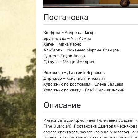
Постановка
Зигфрид – Андреас Шагер
Брунгильда – Аня Кампе
Хаген – Мика Карес
Альберих – Йоханнес Мартин Крэнцле
Гунтер – Лаури Васар
Гутруна – Мэнди Фридрих
Режиссер – Дмитрий Черняков
Дирижер – Кристиан Тилеманн
Художник по костюмам – Елена Зайцева
Художник по свету – Глеб Фильштинский
Описание
Интерпретация Кристиана Тилеманна создаёт «
(The Guardian). Постановка Дмитрия Черняков
своего спектакля, захватывающе многогранна: э
путешествие по театральным пространствам, о