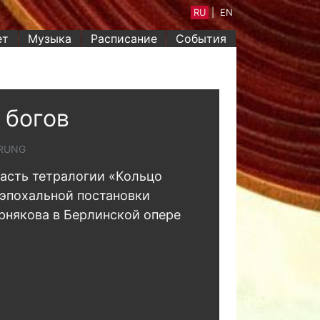
RU
|
EN
ет
Музыка
Расписание
События
 богов
RUNG
асть тетралогии «Кольцо
 эпохальной постановки
някова в Берлинской опере