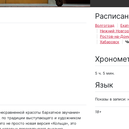
Расписан
Волгоград
Екат
Нижний Новго
Ростов-на-Дон
Хабаровск
Ч
Хрономе
5 ч. 5 мин.
Язык
Показы в записи:
18+
несравненной красоты бархатное звучание»
а, по традиции выступающего и художником
то не просто новая версия «Кольца», это
т которых перехватывает дыхание.