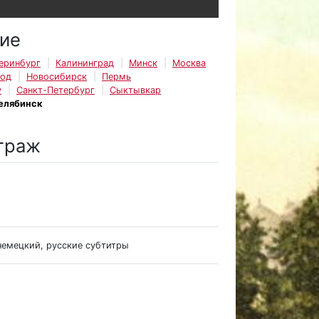
ие
еринбург
Калининград
Минск
Москва
род
Новосибирск
Пермь
у
Санкт-Петербург
Сыктывкар
елябинск
траж
 немецкий, русские субтитры