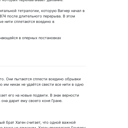
нтальной тетралогии, которую Вагнер начал в
874 после длительного перерыва. В этом
е нити сплетаются воедино в
ечающейся в оперных постановках
го. Они пытаются сплести воедино обрывки
 им никак не удаётся свести все нити в одно
ет его на новые подвиги. В знак верности
 она дарит ему своего коня Гране.
ый брат Хаген считает, что одной важной
на тоже не замужем. Хаген предлагает Гюнтеру