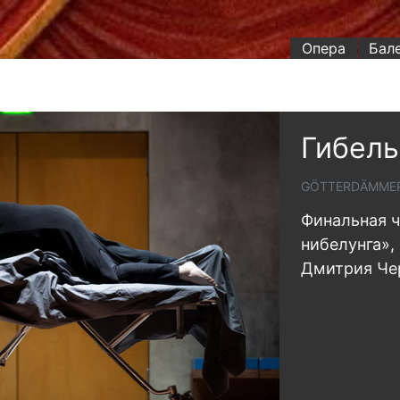
Опера
Бал
Гибель
GÖTTERDÄMME
Финальная ч
нибелунга»,
Дмитрия Чер