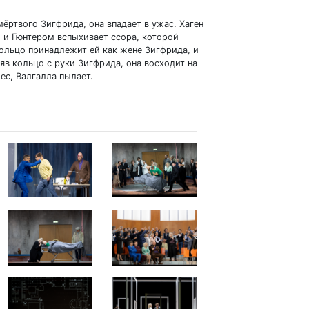
мёртвого Зигфрида, она впадает в ужас. Хаген
 и Гюнтером вспыхивает ссора, которой
кольцо принадлежит ей как жене Зигфрида, и
в кольцо с руки Зигфрида, она восходит на
ес, Валгалла пылает.