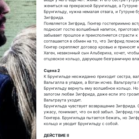
жениться на прекрасной Брунгильде, а Гутруне 
Брунгильду, нужна немалая отвага, и Гутруне б
Зигфрида.
Появляется Зигфрид. Гюнтер гостеприимно встр
подносит гостю волшебный напиток, приготов
забывает прошлое и преисполняется страсти к Г
соглашается в обмен на то, что Зигфрид помож
Гюнтер скрепляют договор кровью и приносят 
Хаген, незаконный сын Альбериха, хочет, что
отцовское кольцо, дарующее безграничную вла
Сцена 2
К Брунгильде неожиданно приходит сестра, вал
Вальгалла в упадке, а Вотан исчез. Вальтраута
Брунгильду вернуть ему волшебное кольцо. Но 
залогом любви Зигфрида, даже если это грози
Вальтраута уходит.
Брунгильда чувствует возвращение Зигфрида. О
ужасу, понимает, что он всё забыл. Зигфрид го
Гюнтера. Брунгильда пытается бежать, но Зигф
кольцо и уводит Брунгильду с собой.
ДЕЙСТВИЕ II