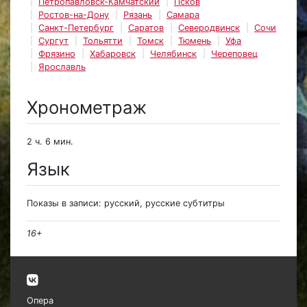
Петропавловск-Камчатский
Псков
Ростов-на-Дону
Рязань
Самара
Санкт-Петербург
Саратов
Северодвинск
Сочи
Сургут
Тольятти
Томск
Тюмень
Уфа
Фрязино
Хабаровск
Челябинск
Череповец
Ярославль
Хронометраж
2 ч. 6 мин.
Язык
Показы в записи: русский, русские субтитры
16+
Опера