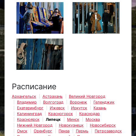
Расписание
Архангельск
Астрахань
Великий Новгород
Владимир
Волгоград
Воронеж
Геленджик
Екатеринбург
Ижевск
Иркутск
Казань
Калининград
Красногорск
Краснодар
Красноярск
Липецк
Минск
Москва
Нижний Новгород
Новокузнецк
Новосибирск
Омск
Оренбург
Пенза
Пермь
Петрозаводск