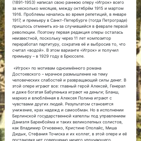
(1891-1953) написал свою раннюю оперу «Игрок» всего
за несколько месяцев, между октябрём 1915 и мартом
1916. Проблемы начались во время репетиций, в январе
1917, и премьеру в Санкт-Петербурге (тогда Петрограде)
пришлось отменить из-за случившейся в феврале первой
революции. Поэтому первая редакция оперы осталась
неизвестной, поскольку через 11 лет композитор
переработал партитуру, сократив её и выбросив то, что
считал «водой». В этом варианте «Игрок» и получил
премьеру – в 1929 году в Брюсселе.
«Игрок» по мотивам одноимённого романа
Достоевского – мрачное размышление на тему
человеческих слабостей и развращающей силы денег. В
этой опере играют все: главный герой Алексей, Генерал
и даже богатая Бабуленька играют на деньги; Бланш,
маркиз и влюблённая в Алексея Полина играют с
чувствами других людей. Результатом становятся
унижение, крах надежд и самообман. Но в исполнении
Берлинской государственной капеллы под управлением
Даниэля Баренбойма и таких великолепных солистов,
как Владимир Огновенко, Кристине Ополайс, Миша
Дидык, Стефания Точиска и их коллег, в этой опере и её
постановке нет совершенно ничего удручающего.