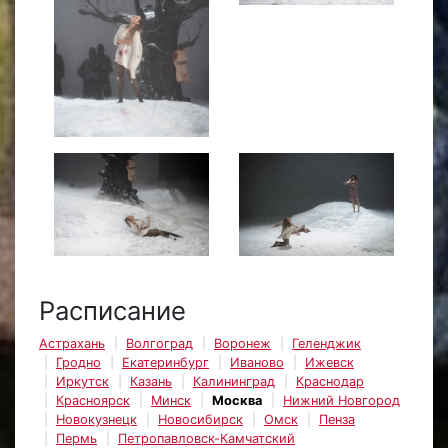
Расписание
Астрахань
Волгоград
Воронеж
Геленджик
Гродно
Екатеринбург
Иваново
Ижевск
Иркутск
Казань
Калининград
Краснодар
Красноярск
Минск
Москва
Нижний Новгород
Новокузнецк
Новосибирск
Омск
Пенза
Пермь
Петропавловск-Камчатский