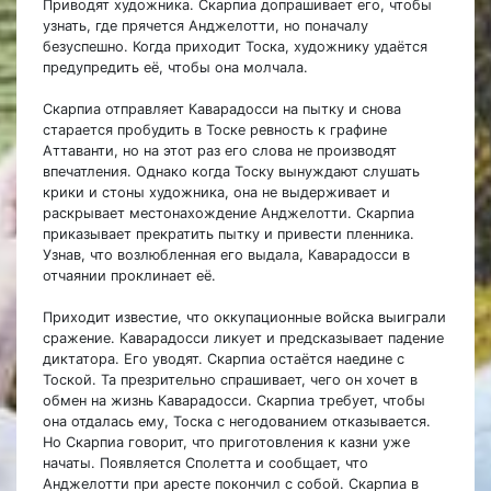
Приводят художника. Скарпиа допрашивает его, чтобы
узнать, где прячется Анджелотти, но поначалу
безуспешно. Когда приходит Тоска, художнику удаётся
предупредить её, чтобы она молчала.
Скарпиа отправляет Каварадосси на пытку и снова
старается пробудить в Тоске ревность к графине
Аттаванти, но на этот раз его слова не производят
впечатления. Однако когда Тоску вынуждают слушать
крики и стоны художника, она не выдерживает и
раскрывает местонахождение Анджелотти. Скарпиа
приказывает прекратить пытку и привести пленника.
Узнав, что возлюбленная его выдала, Каварадосси в
отчаянии проклинает её.
Приходит известие, что оккупационные войска выиграли
сражение. Каварадосси ликует и предсказывает падение
диктатора. Его уводят. Скарпиа остаётся наедине с
Тоской. Та презрительно спрашивает, чего он хочет в
обмен на жизнь Каварадосси. Скарпиа требует, чтобы
она отдалась ему, Тоска с негодованием отказывается.
Но Скарпиа говорит, что приготовления к казни уже
начаты. Появляется Сполетта и сообщает, что
Анджелотти при аресте покончил с собой. Скарпиа в