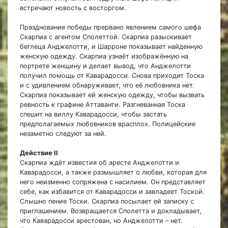
встречают новость с восторгом.
Празднование победы прервано явлением самого шефа
Скарпиа с агентом Сполеттой. Скарпиа разыскивает
беглеца Анджелотти, и Шарроне показывает найденную
женскую одежду. Скарпиа узнаёт изображённую на
портрете женщину и делает вывод, что Анджелотти
получил помощь от Каварадосси. Снова приходит Тоска
и с удивлением обнаруживает, что её любовника нет.
Скарпиа показывает ей женскую одежду, чтобы вызвать
ревность к графине Аттаванти. Разгневанная Тоска
спешит на виллу Каварадосси, чтобы застать
предполагаемых любовников врасплох. Полицейские
незаметно следуют за ней.
Действие II
Скарпиа ждёт известия об аресте Анджелотти и
Каварадосси, а также размышляет о любви, которая для
него неизменно сопряжена с насилием. Он представляет
себе, как избавится от Каварадосси и завладеет Тоской.
Слышно пение Тоски. Скарпиа посылает ей записку с
приглашением. Возвращается Сполетта и докладывает,
что Каварадосси арестован, но Анджелотти – нет.