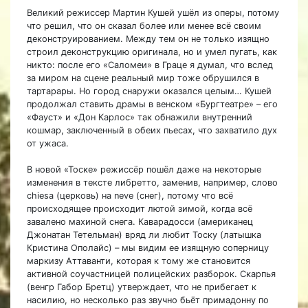
Великий режиссер Мартин Кушей ушёл из оперы, потому
что решил, что он сказал более или менее всё своим
деконструированием. Между тем он не только изящно
строил деконструкцию оригинала, но и умел пугать, как
никто: после его «Саломеи» в Граце я думал, что вслед
за миром на сцене реальный мир тоже обрушился в
тартарары. Но город снаружи оказался целым… Кушей
продолжал ставить драмы в венском «Бургтеатре» – его
«Фауст» и «Дон Карлос» так обнажили внутренний
кошмар, заключенный в обеих пьесах, что захватило дух
от ужаса.
В новой «Тоске» режиссёр пошёл даже на некоторые
изменения в тексте либретто, заменив, например, слово
chiesa (церковь) на neve (снег), потому что всё
происходящее происходит лютой зимой, когда всё
завалено махиной снега. Каварадосси (американец
Джонатан Тетельман) вряд ли любит Тоску (латышка
Кристина Ополайс) – мы видим ее изящную соперницу
маркизу Аттаванти, которая к тому же становится
активной соучастницей полицейских разборок. Скарпья
(венгр Габор Бретц) утверждает, что не прибегает к
насилию, но несколько раз звучно бьёт примадонну по