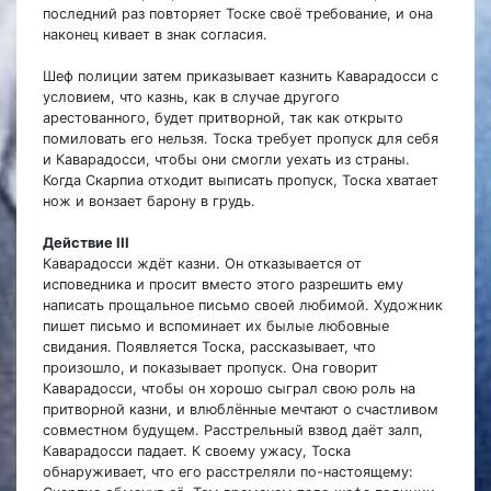
последний раз повторяет Тоске своё требование, и она
наконец кивает в знак согласия.
Шеф полиции затем приказывает казнить Каварадосси с
условием, что казнь, как в случае другого
арестованного, будет притворной, так как открыто
помиловать его нельзя. Тоска требует пропуск для себя
и Каварадосси, чтобы они смогли уехать из страны.
Когда Скарпиа отходит выписать пропуск, Тоска хватает
нож и вонзает барону в грудь.
Действие III
Каварадосси ждёт казни. Он отказывается от
исповедника и просит вместо этого разрешить ему
написать прощальное письмо своей любимой. Художник
пишет письмо и вспоминает их былые любовные
свидания. Появляется Тоска, рассказывает, что
произошло, и показывает пропуск. Она говорит
Каварадосси, чтобы он хорошо сыграл свою роль на
притворной казни, и влюблённые мечтают о счастливом
совместном будущем. Расстрельный взвод даёт залп,
Каварадосси падает. К своему ужасу, Тоска
обнаруживает, что его расстреляли по-настоящему: