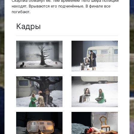
Скарпиа обманул её. Тем временем тело шефа полиции
находят. Врываются его подчинённые. В финале все
погибают.
Кадры