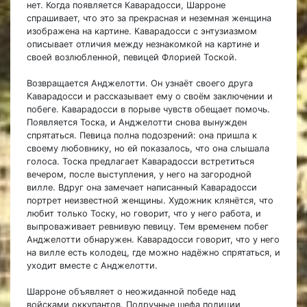
нет. Когда появляется Каварадосси, Шарроне
спрашивает, что это за прекрасная и неземная женщина
изображена на картине. Каварадосси с энтузиазмом
описывает отличия между незнакомкой на картине и
своей возлюбленной, певицей Флорией Тоской.
Возвращается Анджелотти. Он узнаёт своего друга
Каварадосси и рассказывает ему о своём заключении и
побеге. Каварадосси в порыве чувств обещает помочь.
Появляется Тоска, и Анджелотти снова вынужден
спрятаться. Певица полна подозрений: она пришла к
своему любовнику, но ей показалось, что она слышала
голоса. Тоска предлагает Каварадосси встретиться
вечером, после выступления, у него на загородной
вилле. Вдруг она замечает написанный Каварадосси
портрет неизвестной женщины. Художник клянётся, что
любит только Тоску, но говорит, что у него работа, и
выпроваживает ревнивую певицу. Тем временем побег
Анджелотти обнаружен. Каварадосси говорит, что у него
на вилле есть колодец, где можно надёжно спрятаться, и
уходит вместе с Анджелотти.
Шарроне объявляет о неожиданной победе над
войсками оккупантов. Подручные шефа полиции