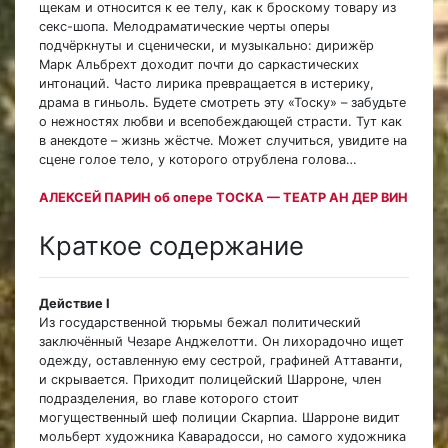
щекам и относится к ее телу, как к броскому товару из
секс-шопа. Мелодраматические черты оперы
подчёркнуты и сценически, и музыкально: дирижёр
Марк Альбрехт доходит почти до саркастических
интонаций. Часто лирика превращается в истерику,
драма в гиньоль. Будете смотреть эту «Тоску» – забудьте
о нежностях любви и всепобеждающей страсти. Тут как
в анекдоте – жизнь жёстче. Может случиться, увидите на
сцене голое тело, у которого отрублена голова…
АЛЕКСЕЙ ПАРИН об опере ТОСКА — ТЕАТР АН ДЕР ВИН
Краткое содержание
Действие I
Из государственной тюрьмы бежал политический
заключённый Чезаре Анджелотти. Он лихорадочно ищет
одежду, оставленную ему сестрой, графиней Аттаванти,
и скрывается. Приходит полицейский Шарроне, член
подразделения, во главе которого стоит
могущественный шеф полиции Скарпиа. Шарроне видит
мольберт художника Каварадосси, но самого художника