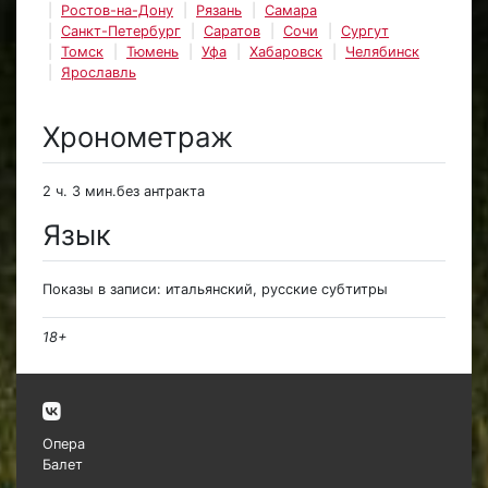
Ростов-на-Дону
Рязань
Самара
Санкт-Петербург
Саратов
Сочи
Сургут
Томск
Тюмень
Уфа
Хабаровск
Челябинск
Ярославль
Хронометраж
2 ч. 3 мин.без антракта
Язык
Показы в записи: итальянский, русские субтитры
18+
Опера
Балет