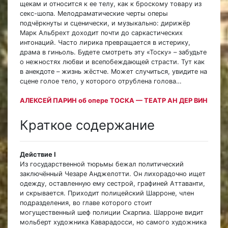
щекам и относится к ее телу, как к броскому товару из
секс-шопа. Мелодраматические черты оперы
подчёркнуты и сценически, и музыкально: дирижёр
Марк Альбрехт доходит почти до саркастических
интонаций. Часто лирика превращается в истерику,
драма в гиньоль. Будете смотреть эту «Тоску» – забудьте
о нежностях любви и всепобеждающей страсти. Тут как
в анекдоте – жизнь жёстче. Может случиться, увидите на
сцене голое тело, у которого отрублена голова…
АЛЕКСЕЙ ПАРИН об опере ТОСКА — ТЕАТР АН ДЕР ВИН
Краткое содержание
Действие I
Из государственной тюрьмы бежал политический
заключённый Чезаре Анджелотти. Он лихорадочно ищет
одежду, оставленную ему сестрой, графиней Аттаванти,
и скрывается. Приходит полицейский Шарроне, член
подразделения, во главе которого стоит
могущественный шеф полиции Скарпиа. Шарроне видит
мольберт художника Каварадосси, но самого художника