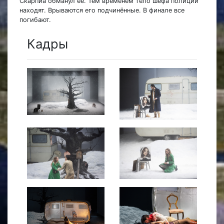
Скарпиа обманул её. Тем временем тело шефа полиции
находят. Врываются его подчинённые. В финале все
погибают.
Кадры