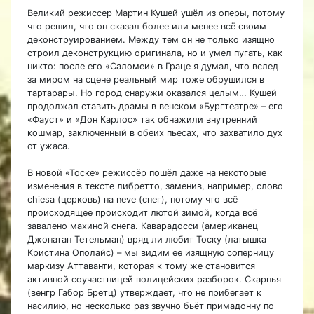
Великий режиссер Мартин Кушей ушёл из оперы, потому
что решил, что он сказал более или менее всё своим
деконструированием. Между тем он не только изящно
строил деконструкцию оригинала, но и умел пугать, как
никто: после его «Саломеи» в Граце я думал, что вслед
за миром на сцене реальный мир тоже обрушился в
тартарары. Но город снаружи оказался целым… Кушей
продолжал ставить драмы в венском «Бургтеатре» – его
«Фауст» и «Дон Карлос» так обнажили внутренний
кошмар, заключенный в обеих пьесах, что захватило дух
от ужаса.
В новой «Тоске» режиссёр пошёл даже на некоторые
изменения в тексте либретто, заменив, например, слово
chiesa (церковь) на neve (снег), потому что всё
происходящее происходит лютой зимой, когда всё
завалено махиной снега. Каварадосси (американец
Джонатан Тетельман) вряд ли любит Тоску (латышка
Кристина Ополайс) – мы видим ее изящную соперницу
маркизу Аттаванти, которая к тому же становится
активной соучастницей полицейских разборок. Скарпья
(венгр Габор Бретц) утверждает, что не прибегает к
насилию, но несколько раз звучно бьёт примадонну по