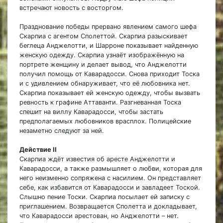
встречают новость с восторгом.
Празднование победы прервано явлением самого шефа
Скарпиа с агентом Сполеттой. Скарпиа разыскивает
беглеца Анджелотти, и Шарроне показывает найденную
женскую одежду. Скарпиа узнаёт изображённую на
портрете женщину и делает вывод, что Анджелотти
получил помощь от Каварадосси. Снова приходит Тоска
и с удивлением обнаруживает, что её любовника нет.
Скарпиа показывает ей женскую одежду, чтобы вызвать
ревность к графине Аттаванти. Разгневанная Тоска
спешит на виллу Каварадосси, чтобы застать
предполагаемых любовников врасплох. Полицейские
незаметно следуют за ней.
Действие II
Скарпиа ждёт известия об аресте Анджелотти и
Каварадосси, а также размышляет о любви, которая для
него неизменно сопряжена с насилием. Он представляет
себе, как избавится от Каварадосси и завладеет Тоской.
Слышно пение Тоски. Скарпиа посылает ей записку с
приглашением. Возвращается Сполетта и докладывает,
что Каварадосси арестован, но Анджелотти – нет.