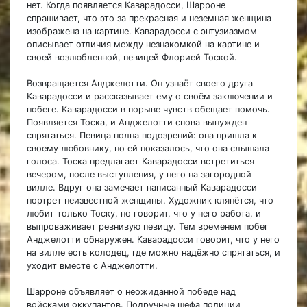
нет. Когда появляется Каварадосси, Шарроне
спрашивает, что это за прекрасная и неземная женщина
изображена на картине. Каварадосси с энтузиазмом
описывает отличия между незнакомкой на картине и
своей возлюбленной, певицей Флорией Тоской.
Возвращается Анджелотти. Он узнаёт своего друга
Каварадосси и рассказывает ему о своём заключении и
побеге. Каварадосси в порыве чувств обещает помочь.
Появляется Тоска, и Анджелотти снова вынужден
спрятаться. Певица полна подозрений: она пришла к
своему любовнику, но ей показалось, что она слышала
голоса. Тоска предлагает Каварадосси встретиться
вечером, после выступления, у него на загородной
вилле. Вдруг она замечает написанный Каварадосси
портрет неизвестной женщины. Художник клянётся, что
любит только Тоску, но говорит, что у него работа, и
выпроваживает ревнивую певицу. Тем временем побег
Анджелотти обнаружен. Каварадосси говорит, что у него
на вилле есть колодец, где можно надёжно спрятаться, и
уходит вместе с Анджелотти.
Шарроне объявляет о неожиданной победе над
войсками оккупантов. Подручные шефа полиции