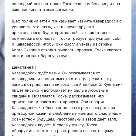
последний раз повторяет Тоске своё требование, и она
наконец кивает в знак согласия.
Шеф полиции затем приказывает казнить Каварадосси с
условием, что казнь, как в случае другого
арестованного, будет притворной, так как открыто
помиловать его нельзя. Тоска требует пропуск для себя
и Каварадосси, чтобы они смогли уехать из страны.
Когда Скарпиа отходит выписать пропуск, Тоска хватает
нож и вонзает барону в грудь.
Действие III
Каварадосси ждёт казни. Он отказывается от
исповедника и просит вместо этого разрешить ему
написать прощальное письмо своей любимой. Художник
пишет письмо и вспоминает их былые любовные
свидания. Появляется Тоска, рассказывает, что
произошло, и показывает пропуск. Она говорит
Каварадосси, чтобы он хорошо сыграл свою роль на
притворной казни, и влюблённые мечтают о счастливом
совместном будущем. Расстрельный взвод даёт залп,
Каварадосси падает. К своему ужасу, Тоска
обнаруживает, что его расстреляли по-настоящему: