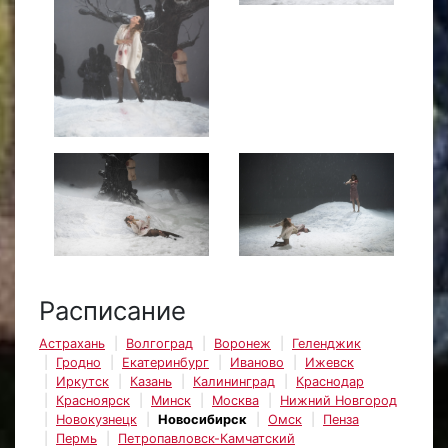
Расписание
Астрахань
Волгоград
Воронеж
Геленджик
Гродно
Екатеринбург
Иваново
Ижевск
Иркутск
Казань
Калининград
Краснодар
Красноярск
Минск
Москва
Нижний Новгород
Новокузнецк
Новосибирск
Омск
Пенза
Пермь
Петропавловск-Камчатский