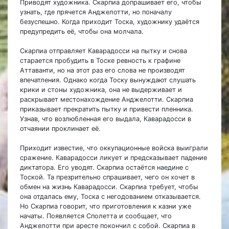
Приводят художника. Скарпиа допрашивает его, чтобы
узнать, где прячется Анджелотти, но поначалу
безуспешно. Когда приходит Тоска, художнику удаётся
предупредить её, чтобы она молчала.
Скарпиа отправляет Каварадосси на пытку и снова
старается пробудить в Тоске ревность к графине
Аттаванти, но на этот раз его слова не производят
впечатления. Однако когда Тоску вынуждают слушать
крики и стоны художника, она не выдерживает и
раскрывает местонахождение Анджелотти. Скарпиа
приказывает прекратить пытку и привести пленника.
Узнав, что возлюбленная его выдала, Каварадосси в
отчаянии проклинает её.
Приходит известие, что оккупационные войска выиграли
сражение. Каварадосси ликует и предсказывает падение
диктатора. Его уводят. Скарпиа остаётся наедине с
Тоской. Та презрительно спрашивает, чего он хочет в
обмен на жизнь Каварадосси. Скарпиа требует, чтобы
она отдалась ему, Тоска с негодованием отказывается.
Но Скарпиа говорит, что приготовления к казни уже
начаты. Появляется Сполетта и сообщает, что
Анджелотти при аресте покончил с собой. Скарпиа в