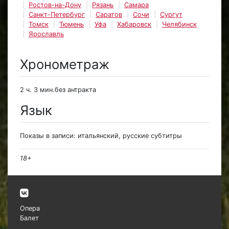
Ростов-на-Дону
Рязань
Самара
Санкт-Петербург
Саратов
Сочи
Сургут
Томск
Тюмень
Уфа
Хабаровск
Челябинск
Ярославль
Хронометраж
2 ч. 3 мин.без антракта
Язык
Показы в записи: итальянский, русские субтитры
18+
Опера
Балет