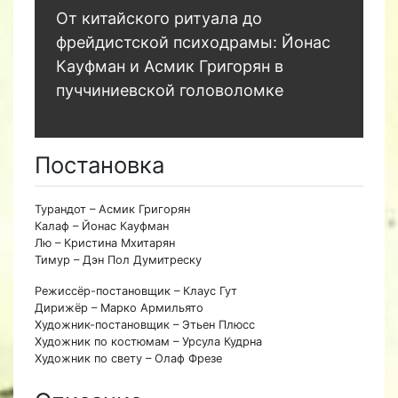
От китайского ритуала до
фрейдистской психодрамы: Йонас
Кауфман и Асмик Григорян в
пуччиниевской головоломке
Постановка
Турандот – Асмик Григорян
Калаф – Йонас Кауфман
Лю – Кристина Мхитарян
Тимур – Дэн Пол Думитреску
Режиссёр-постановщик – Клаус Гут
Дирижёр – Марко Армильято
Художник-постановщик – Этьен Плюсс
Художник по костюмам – Урсула Кудрна
Художник по свету – Олаф Фрезе