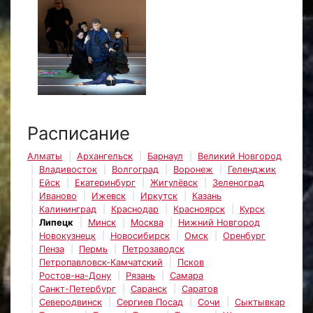
Расписание
Алматы
Архангельск
Барнаул
Великий Новгород
Владивосток
Волгоград
Воронеж
Геленджик
Ейск
Екатеринбург
Жигулёвск
Зеленоград
Иваново
Ижевск
Иркутск
Казань
Калининград
Краснодар
Красноярск
Курск
Липецк
Минск
Москва
Нижний Новгород
Новокузнецк
Новосибирск
Омск
Оренбург
Пенза
Пермь
Петрозаводск
Петропавловск-Камчатский
Псков
Ростов-на-Дону
Рязань
Самара
Санкт-Петербург
Саранск
Саратов
Северодвинск
Сергиев Посад
Сочи
Сыктывкар