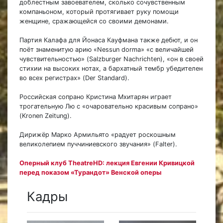
доблестным завоевателем, сколько сочувственным
компаньоном, который протягивает руку помощи
женщине, сражающейся со своими демонами.
Партия Калафа для Йонаса Кауфмана также дебют, и он
поёт знаменитую арию «Nessun dorma» «с величайшей
чувствительностью» (Salzburger Nachrichten), «он в своей
стихии на высоких нотах, а бархатный тембр убедителен
во всех регистрах» (Der Standard).
Российская сопрано Кристина Мхитарян играет
трогательную Лю с «очаровательно красивым сопрано»
(Kronen Zeitung).
Дирижёр Марко Армильято «радует роскошным
великолепием пуччиниевского звучания» (Falter).
Оперный клуб TheatreHD: лекция Евгении Кривицкой
перед показом «Турандот» Венской оперы
Кадры