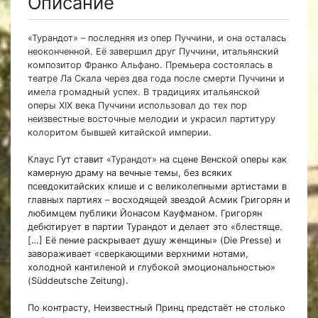
Описание
«Турандот» – последняя из опер Пуччини, и она осталась
неоконченной. Её завершил друг Пуччини, итальянский
композитор Франко Альфано. Премьера состоялась в
театре Ла Скала через два года после смерти Пуччини и
имела громадный успех. В традициях итальянской
оперы XIX века Пуччини использовал до тех пор
неизвестные восточные мелодии и украсил партитуру
колоритом бывшей китайской империи.
Клаус Гут ставит
«Турандот»
на сцене Венской оперы как
камерную драму на вечные темы, без всяких
псевдокитайских клише и с великолепными артистами в
главных партиях – восходящей звездой Асмик Григорян и
любимцем публики Йонасом Кауфманом. Григорян
дебютирует в партии Турандот и делает это «блестяще.
[…] Её пение раскрывает душу женщины» (Die Presse) и
завораживает «сверкающими верхними нотами,
холодной кантиленой и глубокой эмоциональностью»
(Süddeutsche Zeitung).
По контрасту, Неизвестный Принц предстаёт не столько