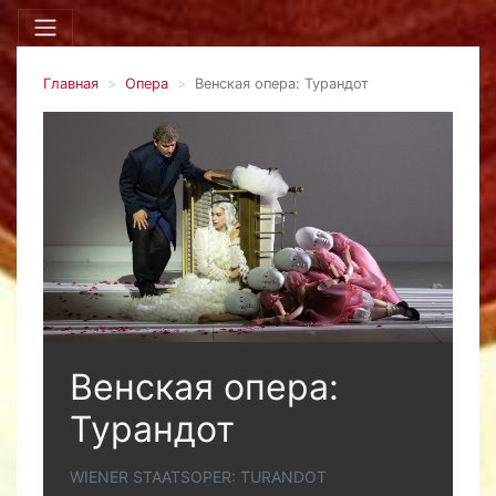
Главная
Опера
Венская опера: Турандот
Венская опера:
Турандот
WIENER STAATSOPER: TURANDOT