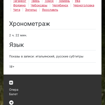
Таганрог
Тверь
Томск
Тюмень
Уфа
Фрязино
Чебоксары
Челябинск
Черноголовка
Чита
Энгельс
Ярославль
Хронометраж
2 ч. 22 мин.
Язык
Показы в записи: итальянский, русские субтитры
18+
Опера
Балет