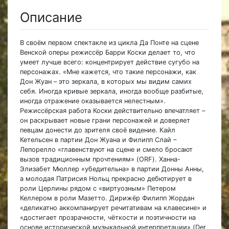
Описание
В своём первом спектакле из цикла Да Понте на сцене
Венской оперы режиссёр Барри Коски делает то, что
умеет лучше всего: концентрирует действие сугубо на
персонажах. «Мне кажется, что такие персонажи, как
Дон Жуан – это зеркала, в которых мы видим самих
себя. Иногда кривые зеркала, иногда вообще разбитые,
иногда отражение оказывается нелестным».
Режиссёрская работа Коски действительно впечатляет –
он раскрывает новые грани персонажей и доверяет
певцам донести до зрителя своё видение. Кайл
Кетельсен в партии Дон Жуана и Филипп Слай –
Лепорелло «главенствуют на сцене и смело бросают
вызов традиционным прочтениям» (ORF). Ханна-
Элизабет Мюллер «убедительна» в партии Донны Анны,
а молодая Патрисия Нольц прекрасно дебютирует в
роли Церлины рядом с «виртуозным» Петером
Келлером в роли Мазетто. Дирижёр Филипп Жордан
«деликатно аккомпанирует речитативам на клавесине» и
«достигает прозрачности, чёткости и поэтичности на
основе исторической музыкальной интерпретации» (Der