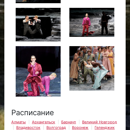
Расписание
Алматы
Архангельск
Барнаул
Великий Новгород
Владивосток
Волгоград
Воронеж
Геленджик