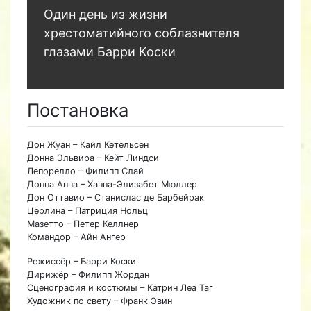
Один день из жизни
хрестоматийного соблазнителя
глазами Барри Коски
Постановка
Дон Жуан – Кайл Кетельсен
Донна Эльвира – Кейт Линдси
Лепорелло – Филипп Слай
Донна Анна – Ханна-Элизабет Мюллер
Дон Оттавио – Станислас де Барбейрак
Церлина – Патриция Нольц
Мазетто – Петер Келлнер
Командор – Айн Ангер
Режиссёр – Барри Коски
Дирижёр – Филипп Жордан
Сценография и костюмы – Катрин Леа Таг
Художник по свету – Франк Эвин