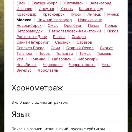
Ейск
Екатеринбург
Жигулёвск
Зеленоград
Иваново
Иркутск
Казань
Калининград
Краснодар
Красноярск
Курск
Липецк
Минск
Москва
Нижний Новгород
Новокузнецк
Новосибирск
Омск
Оренбург
Пенза
Пермь
Петрозаводск
Петропавловск-Камчатский
Псков
Ростов-на-Дону
Рязань
Самара
Санкт-Петербург
Саранск
Саратов
Сергиев Посад
Сочи
Старый Оскол
Сургут
Таганрог
Тверь
Тольятти
Томск
Тюмень
Уфа
Фрязино
Хабаровск
Чебоксары
Челябинск
Череповец
Черноголовка
Чита
Энгельс
Ярославль
Хронометраж
3 ч. 0 мин.с одним антрактом
Язык
Показы в записи: итальянский, русские субтитры