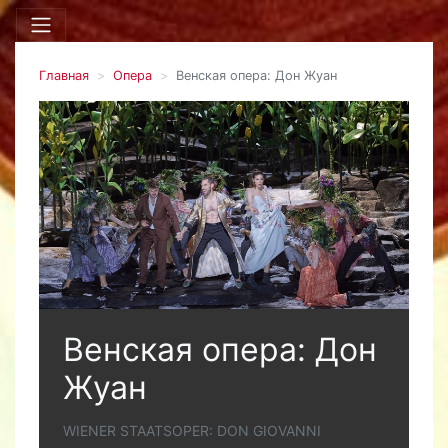
Главная
Опера
Венская опера: Дон Жуан
Венская опера: Дон
Жуан
WIENER STAATSOPER: DON GIOVANNI