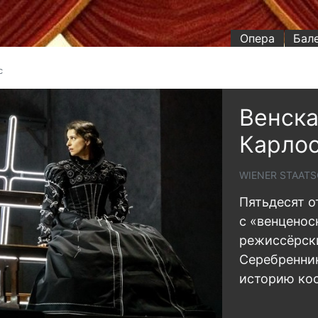
Опера
Бал
с
Венска
Карло
WIENER STAATS
Пятьдесят о
с «венценос
режиссёрск
Серебренни
историю ко