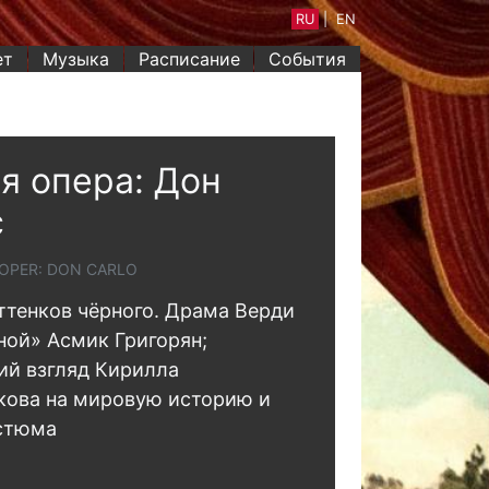
RU
|
EN
ет
Музыка
Расписание
События
я опера: Дон
с
OPER: DON CARLO
ттенков чёрного. Драма Верди
ной» Асмик Григорян;
ий взгляд Кирилла
кова на мировую историю и
стюма