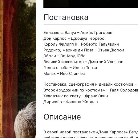
Постановка
Елизавета Валуа – Асмик Григорян
Дон Карлос – Джошуа Герреро
Король Филипп II – Роберто Тальявини
Родриго, маркиз ди Поза – Этьен Дюпюи
Эболи – Эв-Мод Юбо
Великий инквизитор – Дмитрий Ульянов
Голос с неба – Иляна Тонка
Монах – Иво Станчев
Постановка, сценография и дизайн костюмов –
Второй художник по костюмам – Галя Солодов
Художник по свету – Франк Эвин
Дирижёр – Филипп Жордан
Описание
В своей новой постановке «Дона Карлоса» Ве
действие оперы в научно-исследовательский 