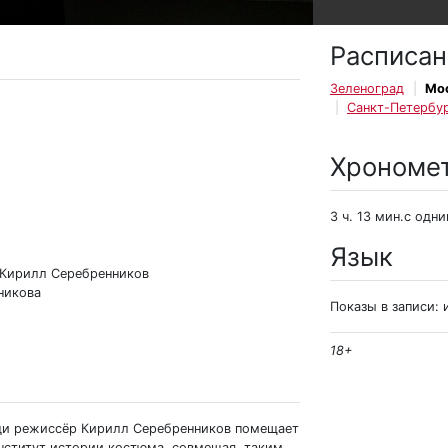
Расписан
Зеленоград
Мо
Санкт-Петербу
Хрономе
3 ч. 13 мин.с одн
Язык
 Кирилл Серебренников
никова
Показы в записи: 
18+
рди режиссёр Кирилл Серебренников помещает
институт истории костюма, совмещая таким