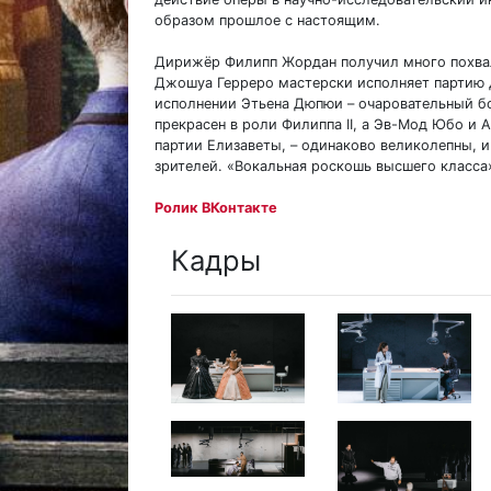
образом прошлое с настоящим.
Дирижёр Филипп Жордан получил много похвал
Джошуа Герреро мастерски исполняет партию Д
исполнении Этьена Дюпюи – очаровательный бо
прекрасен в роли Филиппа II, а Эв-Мод Юбо и 
партии Елизаветы, – одинаково великолепны, и
зрителей. «Вокальная роскошь высшего класса» 
Ролик ВКонтакте
Кадры