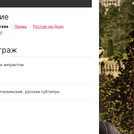
ие
сква
Пермь
Ростов-на-Дону
рг
траж
им антрактом
итальянский, русские субтитры