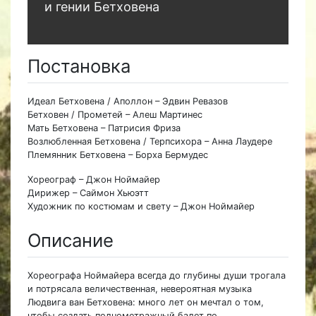
и гении Бетховена
Постановка
Идеал Бетховена / Аполлон – Эдвин Ревазов
Бетховен / Прометей – Алеш Мартинес
Мать Бетховена – Патрисия Фриза
Возлюбленная Бетховена / Терпсихора – Анна Лаудере
Племянник Бетховена – Борха Бермудес
Хореограф – Джон Ноймайер
Дирижер – Саймон Хьюэтт
Художник по костюмам и свету – Джон Ноймайер
Описание
Хореографа Ноймайера всегда до глубины души трогала
и потрясала величественная, невероятная музыка
Людвига ван Бетховена: много лет он мечтал о том,
чтобы создать полнометражный балет по