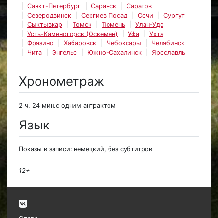
Санкт-Петербург
Саранск
Саратов
Северодвинск
Сергиев Посад
Сочи
Сургут
Сыктывкар
Томск
Тюмень
Улан-Удэ
Усть-Каменогорск (Оскемен)
Уфа
Ухта
Фрязино
Хабаровск
Чебоксары
Челябинск
Чита
Энгельс
Южно-Сахалинск
Ярославль
Хронометраж
2 ч. 24 мин.с одним антрактом
Язык
Показы в записи: немецкий, без субтитров
12+