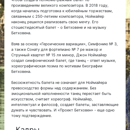
произведениям великого композитора. В 2018 году,
когда началась подготовка к юбилейным торжествам,
связанным с 250-летием композитора, Ноймайер
наконец решился реализовать свою мечту. Его
стошестидесятый балет - о Бетховене и на музыку
Бетховена.
Взяв за основу «Героические вариации», Симфонию № 3,
а также Сонату для фортепиано № 7 ре мажор и
Струнный квартет № 15 ля минор, Джон Ноймайер
создал симфонический балет, где танец - ответ музыке,
хореографическая поэма по мотивам биографии
Бетховена.
Бессюжетность балета не означает для Ноймайера
превосходство формы над содержанием. Без
эмоциональной наполненности танец перестает быть
искусством, считает хореограф. Ноймайер,
интеллектуал и философ, создает балеты, заставляющие
думать и чувствовать. И «Проект Бетховен» - еще одно
тому подтверждение.
Кадры