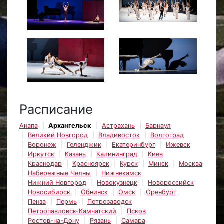
Расписание
Анапа
Архангельск
Астрахань
Барнаул
Великий Новгород
Владивосток
Волгоград
Воронеж
Геленджик
Екатеринбург
Ижевск
Иркутск
Казань
Калининград
Киев
Краснодар
Красноярск
Курск
Минск
Москва
Набережные Челны
Нижнекамск
Нижний Новгород
Новокузнецк
Новороссийск
Новосибирск
Обнинск
Омск
Оренбург
Пенза
Пермь
Петрозаводск
Петропавловск-Камчатский
Псков
Ростов-на-Дону
Рязань
Самара