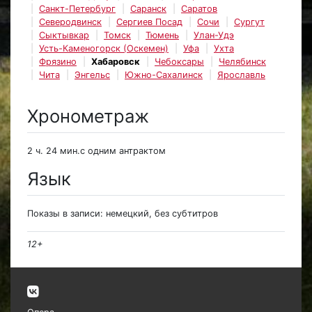
Санкт-Петербург
Саранск
Саратов
Северодвинск
Сергиев Посад
Сочи
Сургут
Сыктывкар
Томск
Тюмень
Улан-Удэ
Усть-Каменогорск (Оскемен)
Уфа
Ухта
Фрязино
Хабаровск
Чебоксары
Челябинск
Чита
Энгельс
Южно-Сахалинск
Ярославль
Хронометраж
2 ч. 24 мин.с одним антрактом
Язык
Показы в записи: немецкий, без субтитров
12+