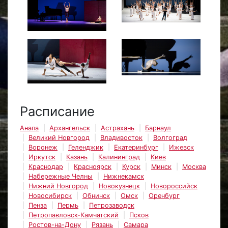
Расписание
Анапа
Архангельск
Астрахань
Барнаул
Великий Новгород
Владивосток
Волгоград
Воронеж
Геленджик
Екатеринбург
Ижевск
Иркутск
Казань
Калининград
Киев
Краснодар
Красноярск
Курск
Минск
Москва
Набережные Челны
Нижнекамск
Нижний Новгород
Новокузнецк
Новороссийск
Новосибирск
Обнинск
Омск
Оренбург
Пенза
Пермь
Петрозаводск
Петропавловск-Камчатский
Псков
Ростов-на-Дону
Рязань
Самара