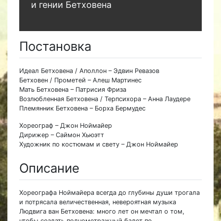
и гении Бетховена
Постановка
Идеал Бетховена / Аполлон – Эдвин Ревазов
Бетховен / Прометей – Алеш Мартинес
Мать Бетховена – Патрисия Фриза
Возлюбленная Бетховена / Терпсихора – Анна Лаудере
Племянник Бетховена – Борха Бермудес
Хореограф – Джон Ноймайер
Дирижер – Саймон Хьюэтт
Художник по костюмам и свету – Джон Ноймайер
Описание
Хореографа Ноймайера всегда до глубины души трогала
и потрясала величественная, невероятная музыка
Людвига ван Бетховена: много лет он мечтал о том,
чтобы создать полнометражный балет по