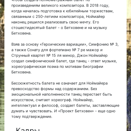
произведениям великого композитора. В 2018 году,
когда началась подготовка к юбилейным торжествам,
связанным с 250-летием композитора, Ноймайер
наконец решился реализовать свою мечту. Его
стошестидесятый балет - о Бетховене и на музыку
Бетховена.
Взяв за основу «Героические вариации», Симфонию № 3,
а также Сонату для фортепиано № 7 ре мажор и
Струнный квартет № 15 ля минор, Джон Ноймайер
создал симфонический балет, где танец - ответ музыке,
хореографическая поэма по мотивам биографии
Бетховена.
Бессюжетность балета не означает для Ноймайера
превосходство формы над содержанием. Без
эмоциональной наполненности танец перестает быть
искусством, считает хореограф. Ноймайер,
интеллектуал и философ, создает балеты, заставляющие
думать и чувствовать. И «Проект Бетховен» - еще одно
тому подтверждение.
Кадры