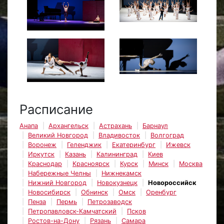
Расписание
Анапа
Архангельск
Астрахань
Барнаул
Великий Новгород
Владивосток
Волгоград
Воронеж
Геленджик
Екатеринбург
Ижевск
Иркутск
Казань
Калининград
Киев
Краснодар
Красноярск
Курск
Минск
Москва
Набережные Челны
Нижнекамск
Нижний Новгород
Новокузнецк
Новороссийск
Новосибирск
Обнинск
Омск
Оренбург
Пенза
Пермь
Петрозаводск
Петропавловск-Камчатский
Псков
Ростов-на-Дону
Рязань
Самара