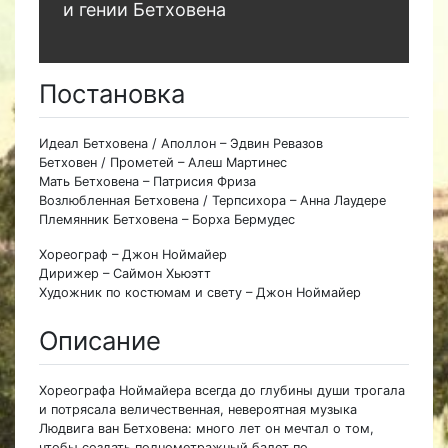
и гении Бетховена
Постановка
Идеал Бетховена / Аполлон – Эдвин Ревазов
Бетховен / Прометей – Алеш Мартинес
Мать Бетховена – Патрисия Фриза
Возлюбленная Бетховена / Терпсихора – Анна Лаудере
Племянник Бетховена – Борха Бермудес
Хореограф – Джон Ноймайер
Дирижер – Саймон Хьюэтт
Художник по костюмам и свету – Джон Ноймайер
Описание
Хореографа Ноймайера всегда до глубины души трогала
и потрясала величественная, невероятная музыка
Людвига ван Бетховена: много лет он мечтал о том,
чтобы создать полнометражный балет по