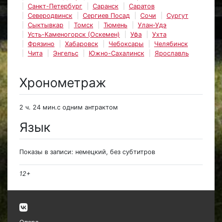
Санкт-Петербург
Саранск
Саратов
Северодвинск
Сергиев Посад
Сочи
Сургут
Сыктывкар
Томск
Тюмень
Улан-Удэ
Усть-Каменогорск (Оскемен)
Уфа
Ухта
Фрязино
Хабаровск
Чебоксары
Челябинск
Чита
Энгельс
Южно-Сахалинск
Ярославль
Хронометраж
2 ч. 24 мин.с одним антрактом
Язык
Показы в записи: немецкий, без субтитров
12+