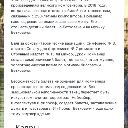
произведениям великого композитора. В 2018 году,
когда началась подготовка к юбилейным торжествам,
связанным с 250-летием композитора, Ноймайер
наконец решился реализовать свою мечту. Его
стошестидесятый балет - о Бетховене и на музыку
Бетховена.
Взяв за основу «Героические вариации», Симфонию № 3,
а также Сонату для фортепиано № 7 ре мажор и
Струнный квартет № 15 ля минор, Джон Ноймайер
создал симфонический балет, где танец - ответ музыке,
хореографическая поэма по мотивам биографии
Бетховена.
Бессюжетность балета не означает для Ноймайера
превосходство формы над содержанием. Без
эмоциональной наполненности танец перестает быть
искусством, считает хореограф. Ноймайер,
интеллектуал и философ, создает балеты, заставляющие
думать и чувствовать. И «Проект Бетховен» - еще одно
тому подтверждение.
Кадры