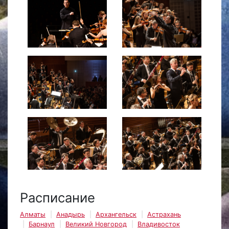
Расписание
Алматы
Анадырь
Архангельск
Астрахань
Барнаул
Великий Новгород
Владивосток