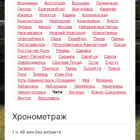
Владимир
Волгоград
Воронеж
Геленджик
Гродно
Екатеринбург
Жигулёвск
Иваново
Ижевск
Иркутск
Казань
Калининград
Красногорск
Краснодар
Красноярск
Курск
Липецк
Минск
Москва
Набережные Челны
Нижнекамск
Нижний Новгород
Новокузнецк
Новосибирск
Омск
Оренбург
Пенза
Пермь
Петрозаводск
Петропавловск-Камчатский
Псков
Ростов-на-Дону
Рязань
Самара
Санкт-Петербург
Саранск
Саратов
Саров
Северодвинск
Сергиев Посад
Сочи
Сургут
Таганрог
Тбилиси
Тверь
Тольятти
Томск
Тула
Тюмень
Улан-Удэ
Усть-Каменогорск (Оскемен)
Уфа
Фрязино
Хабаровск
Чебоксары
Челябинск
Череповец
Черноголовка
Чита
Энгельс
Южно-Сахалинск
Якутск
Ярославль
Хронометраж
1 ч. 48 мин.без антракта