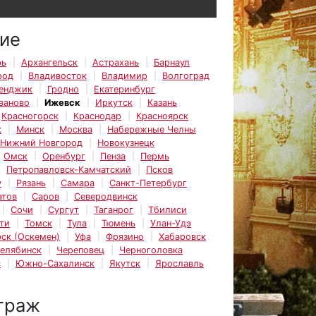
ие
рь
Архангельск
Астрахань
Барнаул
род
Владивосток
Владимир
Волгоград
енджик
Гродно
Екатеринбург
ваново
Ижевск
Иркутск
Казань
Красногорск
Краснодар
Красноярск
к
Минск
Москва
Набережные Челны
Нижний Новгород
Новокузнецк
Омск
Оренбург
Пенза
Пермь
Петропавловск-Камчатский
Псков
у
Рязань
Самара
Санкт-Петербург
атов
Саров
Северодвинск
Сочи
Сургут
Таганрог
Тбилиси
ти
Томск
Тула
Тюмень
Улан-Удэ
ск (Оскемен)
Уфа
Фрязино
Хабаровск
елябинск
Череповец
Черноголовка
с
Южно-Сахалинск
Якутск
Ярославль
траж