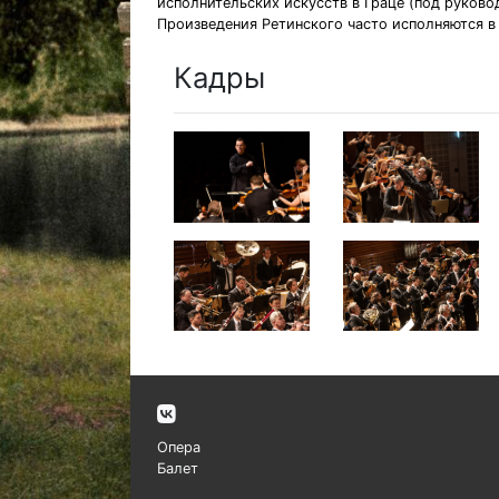
исполнительских искусств в Граце (под руков
Произведения Ретинского часто исполняются в
Кадры
Опера
Балет