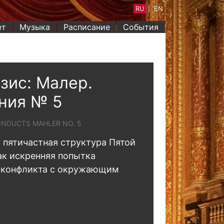
RU
|
EN
ет
Музыка
Расписание
События
зис: Малер.
ния № 5
NDUCTS MAHLER NO. 5
 пятичастная структура Пятой
к искренняя попытка
 конфликта с окружающим