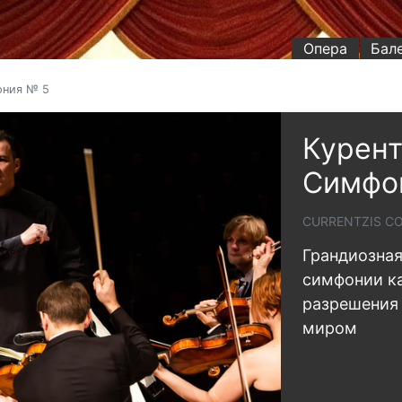
Опера
Бал
ония № 5
Курент
Симфо
CURRENTZIS CO
Грандиозная
симфонии ка
разрешения
миром