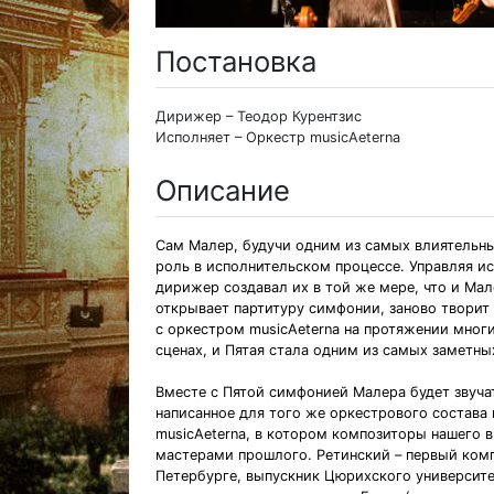
Постановка
Дирижер – Теодор Курентзис
Исполняет – Оркестр musicAeterna
Описание
Сам Малер, будучи одним из самых влиятельны
роль в исполнительском процессе. Управляя и
дирижер создавал их в той же мере, что и Мал
открывает партитуру симфонии, заново творит
с оркестром musicAeterna на протяжении мног
сценах, и Пятая стала одним из самых заметны
Вместе с Пятой симфонией Малера будет звуча
написанное для того же оркестрового состава 
musicAeterna, в котором композиторы нашего 
мастерами прошлого. Ретинский – первый ком
Петербурге, выпускник Цюрихского университе