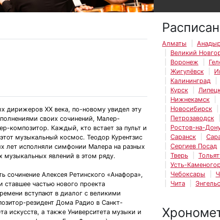
Расписан
Алматы
Анады
Великий Новго
Воронеж
Гел
Жигулёвск
И
Калининград
Курск
Липец
Нижнекамск
Новосибирск
х дирижеров XX века, по-новому увидел эту
Петрозаводск
сполнениями своих сочинений, Малер-
Ростов-на-Дон
ер-композитор. Каждый, кто встает за пульт и
Саранск
Сар
 этот музыкальный космос. Теодор Курентзис
Сергиев Посад
их лет исполняли симфонии Малера на разных
Тверь
Тольят
х музыкальных явлений в этом ряду.
Усть-Каменогор
Чебоксары
Ч
ть сочинение Алексея Ретинского «Анафора»,
Чита
Энгель
и ставшее частью нового проекта
времени вступают в диалог с великими
позитор-резидент Дома Радио в Санкт-
Хрономе
та искусств, а также Университета музыки и