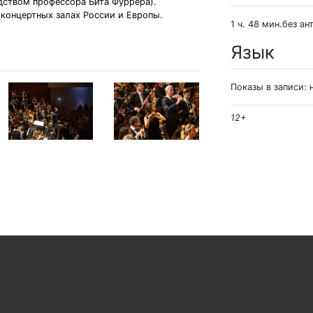
одством профессора Бита Фуррера).
 концертных залах России и Европы.
1 ч. 48 мин.без ан
Язык
Показы в записи: 
12+