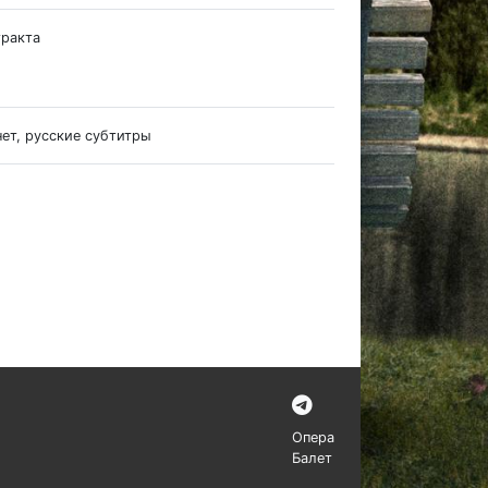
тракта
нет, русские субтитры
Опера
Балет