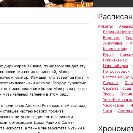
Расписан
Алматы
Анады
Великий Новго
Воронеж
Гел
Жигулёвск
И
Калининград
Курск
Липец
Нижнекамск
Новосибирск
х дирижеров XX века, по-новому увидел эту
Петрозаводск
сполнениями своих сочинений, Малер-
Ростов-на-Дон
ер-композитор. Каждый, кто встает за пульт и
Саранск
Сар
 этот музыкальный космос. Теодор Курентзис
Сергиев Посад
их лет исполняли симфонии Малера на разных
Тверь
Тольят
х музыкальных явлений в этом ряду.
Усть-Каменогор
Чебоксары
Ч
ть сочинение Алексея Ретинского «Анафора»,
Чита
Энгель
и ставшее частью нового проекта
времени вступают в диалог с великими
позитор-резидент Дома Радио в Санкт-
Хрономе
та искусств, а также Университета музыки и