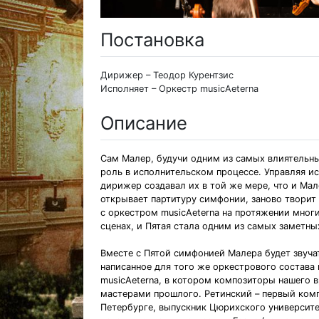
Постановка
Дирижер – Теодор Курентзис
Исполняет – Оркестр musicAeterna
Описание
Сам Малер, будучи одним из самых влиятельны
роль в исполнительском процессе. Управляя и
дирижер создавал их в той же мере, что и Мал
открывает партитуру симфонии, заново творит
с оркестром musicAeterna на протяжении мног
сценах, и Пятая стала одним из самых заметны
Вместе с Пятой симфонией Малера будет звуча
написанное для того же оркестрового состава 
musicAeterna, в котором композиторы нашего 
мастерами прошлого. Ретинский – первый ком
Петербурге, выпускник Цюрихского университе