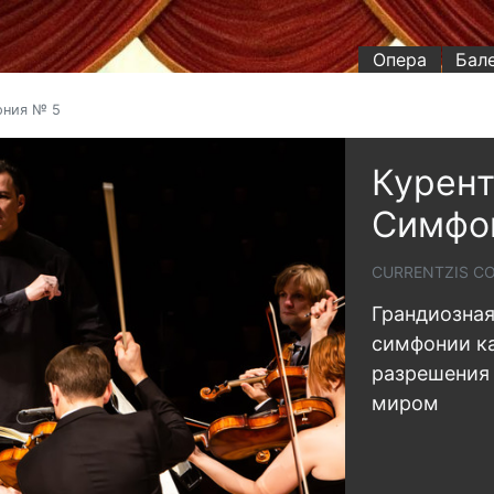
Опера
Бал
ония № 5
Курент
Симфо
CURRENTZIS CO
Грандиозная
симфонии ка
разрешения
миром