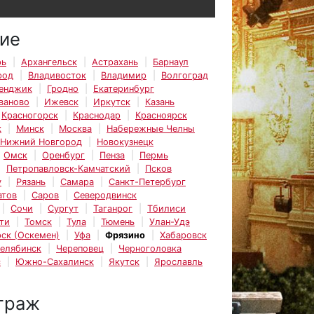
ие
рь
Архангельск
Астрахань
Барнаул
род
Владивосток
Владимир
Волгоград
енджик
Гродно
Екатеринбург
ваново
Ижевск
Иркутск
Казань
Красногорск
Краснодар
Красноярск
к
Минск
Москва
Набережные Челны
Нижний Новгород
Новокузнецк
Омск
Оренбург
Пенза
Пермь
Петропавловск-Камчатский
Псков
у
Рязань
Самара
Санкт-Петербург
атов
Саров
Северодвинск
Сочи
Сургут
Таганрог
Тбилиси
ти
Томск
Тула
Тюмень
Улан-Удэ
ск (Оскемен)
Уфа
Фрязино
Хабаровск
елябинск
Череповец
Черноголовка
с
Южно-Сахалинск
Якутск
Ярославль
траж