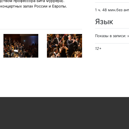
одством профессора Бита Фуррера).
 концертных залах России и Европы.
1 ч. 48 мин.без ан
Язык
Показы в записи: 
12+