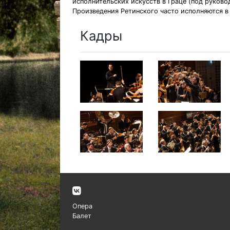
исполнительских искусств в Граце (под руков
Произведения Ретинского часто исполняются в
Кадры
Опера
Балет