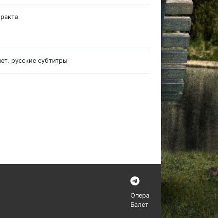
тракта
нет, русские субтитры
Опера
Балет