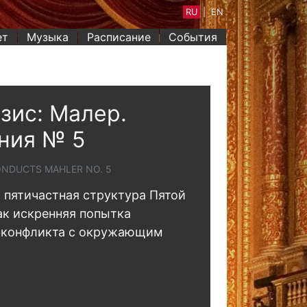
RU
|
EN
ет
Музыка
Расписание
События
зис: Малер.
ния № 5
NDUCTS MAHLER NO. 5
 пятичастная структура Пятой
к искренняя попытка
 конфликта с окружающим