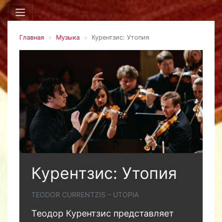
Главная
Музыка
Курентзис: Утопия
Курентзис: Утопия
TEODOR CURRENTZIS – UTOPIA
Теодор Курентзис представляет