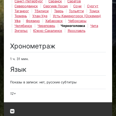
Санкт-Петербург
Саранск
Саратов
Северодвинск
Сергиев Посад
Сочи
Сургут
Таганрог
Тбилиси
Тверь
Тольятти
Томск
Тюмень
Улан-Удэ
Усть-Каменогорск (Оскемен)
Уфа
Фрязино
Хабаровск
Чебоксары
Челябинск
Череповец
Черноголовка
Чита
Энгельс
Южно-Сахалинск
Ярославль
Хронометраж
1 ч. 31 мин.
Язык
Показы в записи: нет, русские субтитры
12+