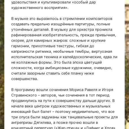
удовольствия и культивировали «особый дар
художественного восприятия».
В музыке это выразилось в стремлении композиторов
создавать предельно изощрённые партитуры, полные
утончённых деталей. В музыку для оркестра проникла
рафинированная изобретательность, прежде привычная,
скорее, для камерных жанров: сложные и хрупкие
гармонии, прихотливые текстуры, гибкая до
капризности ритмика, необычные тембры, виртуозная
исполнительская техника и калейдоскопические, едва ли
не коллажные формы. Это была эпоха цветущей
сложности, когда амбициозные художники, очевидно,
считали зазорным ставить себе планку ниже
совершенства.
В программу вошли сочинения Мориса Равеля и Игоря
Стравинского – авторов, чьи сочинения в тот период
продвинулись на пути к совершенству дальше других. В
начале века центром художественных и музыкальных
инноваций был балет – поэтому неудивительно, что все
три опуса были задуманы как танцевальные проекты для
антрепризы Дягилева, а позже прочно вошли в
концертный репертуар («Жар-птица» и «Дафнис и Хлоя»