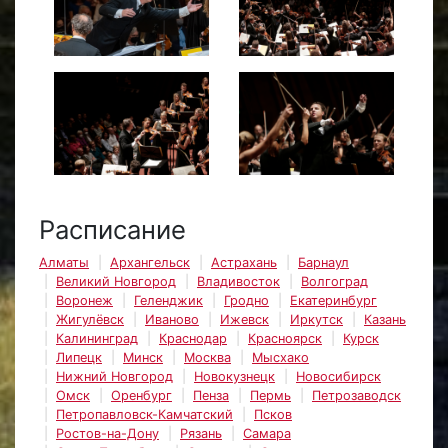
Расписание
Алматы
Архангельск
Астрахань
Барнаул
Великий Новгород
Владивосток
Волгоград
Воронеж
Геленджик
Гродно
Екатеринбург
Жигулёвск
Иваново
Ижевск
Иркутск
Казань
Калининград
Краснодар
Красноярск
Курск
Липецк
Минск
Москва
Мысхако
Нижний Новгород
Новокузнецк
Новосибирск
Омск
Оренбург
Пенза
Пермь
Петрозаводск
Петропавловск-Камчатский
Псков
Ростов-на-Дону
Рязань
Самара