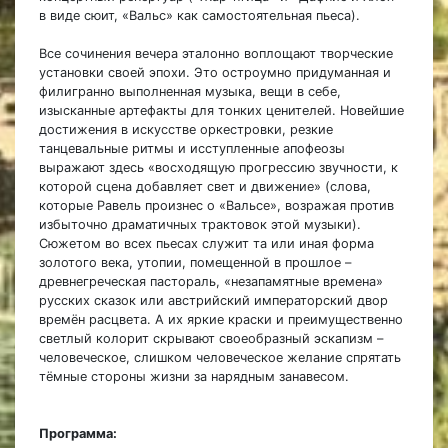
в виде сюит, «Вальс»
как самостоятельная пьеса).
Все сочинения вечера эталонно воплощают творческие
установки своей эпохи. Это остроумно придуманная и
филигранно выполненная музыка, вещи в себе,
изысканные артефакты для тонких ценителей. Новейшие
достижения в искусстве оркестровки, резкие
танцевальные ритмы и исступленные апофеозы
выражают здесь «восходящую прогрессию звучности, к
которой сцена добавляет свет и движение» (слова,
которые Равель произнес о «Вальсе», возражая против
избыточно драматичных трактовок этой музыки).
Сюжетом во всех пьесах служит та или иная форма
золотого века, утопии, помещенной в прошлое –
древнегреческая пастораль, «незапамятные времена»
русских сказок или австрийский императорский двор
времён расцвета. А их яркие краски и преимущественно
светлый колорит скрывают своеобразный эскапизм –
человеческое, слишком человеческое желание спрятать
тёмные стороны жизни за нарядным занавесом.
Программа: