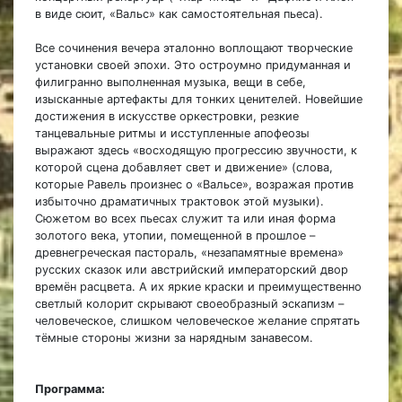
в виде сюит, «Вальс»
как самостоятельная пьеса).
Все сочинения вечера эталонно воплощают творческие
установки своей эпохи. Это остроумно придуманная и
филигранно выполненная музыка, вещи в себе,
изысканные артефакты для тонких ценителей. Новейшие
достижения в искусстве оркестровки, резкие
танцевальные ритмы и исступленные апофеозы
выражают здесь «восходящую прогрессию звучности, к
которой сцена добавляет свет и движение» (слова,
которые Равель произнес о «Вальсе», возражая против
избыточно драматичных трактовок этой музыки).
Сюжетом во всех пьесах служит та или иная форма
золотого века, утопии, помещенной в прошлое –
древнегреческая пастораль, «незапамятные времена»
русских сказок или австрийский императорский двор
времён расцвета. А их яркие краски и преимущественно
светлый колорит скрывают своеобразный эскапизм –
человеческое, слишком человеческое желание спрятать
тёмные стороны жизни за нарядным занавесом.
Программа: