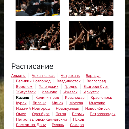
Расписание
Алматы
Архангельск
Астрахань
Барнаул
Великий Новгород
Владивосток
Волгоград
Воронеж
Геленджик
Гродно
Екатеринбург
Жигулёвск
Иваново
Ижевск
Иркутск
Казань
Калининград
Краснодар
Красноярск
Курск
Липецк
Минск
Москва
Мысхако
Нижний Новгород
Новокузнецк
Новосибирск
Омск
Оренбург
Пенза
Пермь
Петрозаводск
Петропавловск-Камчатский
Псков
Ростов-на-Дону
Рязань
Самара