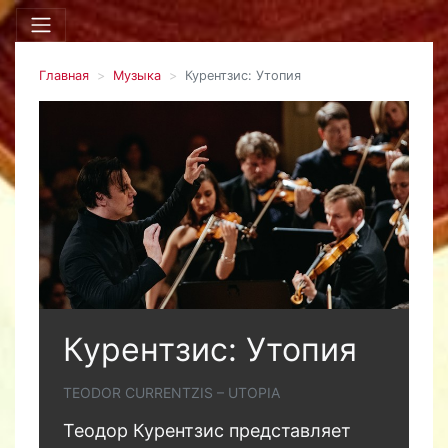
Главная
Музыка
Курентзис: Утопия
Курентзис: Утопия
TEODOR CURRENTZIS – UTOPIA
Теодор Курентзис представляет