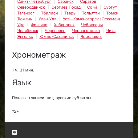
Санкт-Петербург
Саранск
Саратов
Северодвинск
Сергиев Посад
Сочи
Сургут
Таганрог
Тбилиси
Тверь
Тольятти
Томск
Тюмень
Улан-Удэ
Усть-Каменогорск (Оскемен)
Уфа
Фрязино
Хабаровск
Чебоксары
Челябинск
Череповец
Черноголовка
Чита
Энгельс
Южно-Сахалинск
Ярославль
Хронометраж
1 ч. 31 мин.
Язык
Показы в записи: нет, русские субтитры
12+