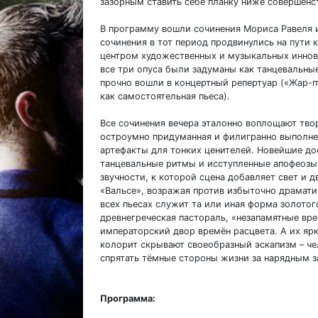
зазорным ставить себе планку ниже совершенс
В программу вошли сочинения Мориса Равеля и
сочинения в тот период продвинулись на пути 
центром художественных и музыкальных иннова
все три опуса были задуманы как танцевальны
прочно вошли в концертный репертуар («Жар-пт
как самостоятельная пьеса).
Все сочинения вечера эталонно воплощают твор
остроумно придуманная и филигранно выполнен
артефакты для тонких ценителей. Новейшие до
танцевальные ритмы и исступленные апофеоз
звучности, к которой сцена добавляет свет и 
«Вальсе», возражая против избыточно драмат
всех пьесах служит та или иная форма золотог
древнегреческая пастораль, «незапамятные вр
императорский двор времён расцвета. А их яр
колорит скрывают своеобразный эскапизм – ч
спрятать тёмные стороны жизни за нарядным з
Программа: