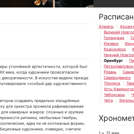
Расписан
Алматы
Арханг
Великий Новго
Геленджик
Г
Ижевск
Ирку
Красноярск
Нижний Новго
Оренбург
Пе
Петропавловск
еры утончённой артистичности, которой был
Рязань
Сама
XX века, когда художники провозгласили
Северодвинск
и декоративности. В искусстве видели прежде
Тбилиси
Тве
ультивировали «особый дар художественного
Усть-Каменогор
Чебоксары
Ч
Чита
Энгель
зиторов создавать предельно изощрённые
ыку для оркестра проникла рафинированная
, для камерных жанров: сложные и хрупкие
Хрономе
апризности ритмика, необычные тембры,
оскопические, едва ли не коллажные формы.
бициозные художники, очевидно, считали
1 ч. 31 мин.