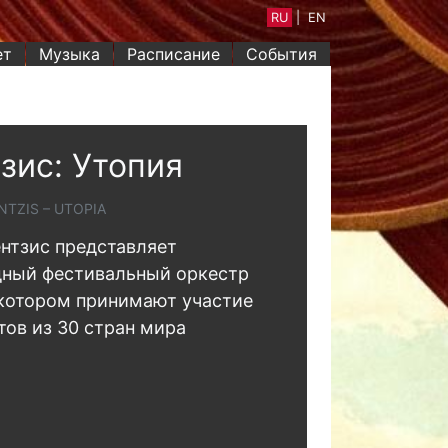
RU
|
EN
ет
Музыка
Расписание
События
зис: Утопия
TZIS – UTOPIA
нтзис представляет
ный фестивальный оркестр
 котором принимают участие
тов из 30 стран мира