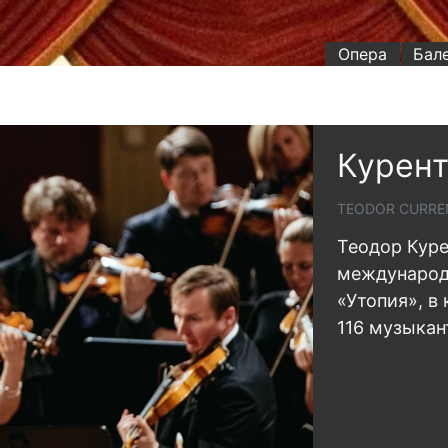
Опера
Бал
Курент
TEODOR CURREN
Теодор Куре
международ
«Утопия», в
116 музыкан