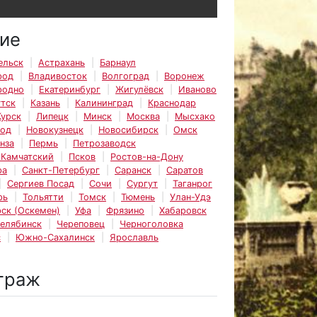
ие
ельск
Астрахань
Барнаул
род
Владивосток
Волгоград
Воронеж
родно
Екатеринбург
Жигулёвск
Иваново
тск
Казань
Калининград
Краснодар
Курск
Липецк
Минск
Москва
Мысхако
род
Новокузнецк
Новосибирск
Омск
нза
Пермь
Петрозаводск
-Камчатский
Псков
Ростов-на-Дону
ра
Санкт-Петербург
Саранск
Саратов
Сергиев Посад
Сочи
Сургут
Таганрог
рь
Тольятти
Томск
Тюмень
Улан-Удэ
ск (Оскемен)
Уфа
Фрязино
Хабаровск
елябинск
Череповец
Черноголовка
с
Южно-Сахалинск
Ярославль
траж