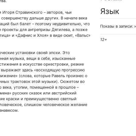
тва.
Язык
 Игоря Стравинского – авторов, чьи
к совершенству дальше других. В начале века
ций был балет – поэтому неудивительно, что
Показы в записи: 
е проекты для антрепризы Дягилева, а позже
ица» и «Дафнис и Хлоя» в виде сюит, «Вальс»
12+
ческие установки своей эпохи. Это
ная музыка, вещи в себе, изысканные
стижения в искусстве оркестровки, резкие
ы выражают здесь «восходящую прогрессию
движение» (слова, которые Равель произнес о
ичных трактовок этой музыки). Сюжетом во
о века, утопии, помещенной в прошлое –
емена» русских сказок или австрийский
кие краски и преимущественно светлый
еловеческое, слишком человеческое желание
анавесом.