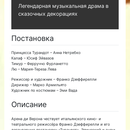
Легендарная музыкальная драма в
сказочных декорациях
Постановка
Принцесса Турандот – Анна Нетребко
Калаф – Юсиф Эйвазов
Тимур – Ферруччо Фурланетто
Лю – Мария-Тереза Лева
Режиссер и художник – Франко Дзеффирелли
Дирижер – Марко Армильято
Художник по костюмам – Эми Вада
Описание
Арена ди Верона чествует итальянского кино- и
театрального режиссёра Франко Дзеффирелли и его
легендарную постановку «Турандот». Эпический и очень