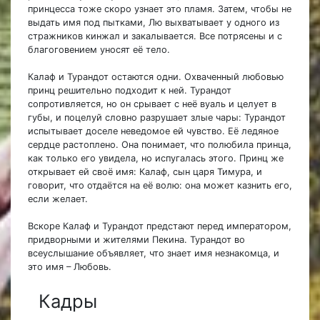
принцесса тоже скоро узнает это пламя. Затем, чтобы не
выдать имя под пытками, Лю выхватывает у одного из
стражников кинжал и закалывается. Все потрясены и с
благоговением уносят её тело.
Калаф и Турандот остаются одни. Охваченный любовью
принц решительно подходит к ней. Турандот
сопротивляется, но он срывает с неё вуаль и целует в
губы, и поцелуй словно разрушает злые чары: Турандот
испытывает доселе неведомое ей чувство. Её ледяное
сердце растоплено. Она понимает, что полюбила принца,
как только его увидела, но испугалась этого. Принц же
открывает ей своё имя: Калаф, сын царя Тимура, и
говорит, что отдаётся на её волю: она может казнить его,
если желает.
Вскоре Калаф и Турандот предстают перед императором,
придворными и жителями Пекина. Турандот во
всеуслышание объявляет, что знает имя незнакомца, и
это имя – Любовь.
Кадры