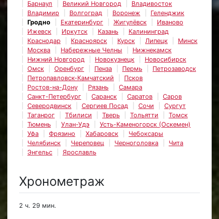
Барнаул
Великий Новгород
Владивосток
Владимир
Волгоград
Воронеж
Геленджик
Гродно
Екатеринбург
Жигулёвск
Иваново
Ижевск
Иркутск
Казань
Калининград
Краснодар
Красноярск
Курск
Липецк
Минск
Москва
Набережные Челны
Нижнекамск
Нижний Новгород
Новокузнецк
Новосибирск
Омск
Оренбург
Пенза
Пермь
Петрозаводск
Петропавловск-Камчатский
Псков
Ростов-на-Дону
Рязань
Самара
Санкт-Петербург
Саранск
Саратов
Саров
Северодвинск
Сергиев Посад
Сочи
Сургут
Таганрог
Тбилиси
Тверь
Тольятти
Томск
Тюмень
Улан-Удэ
Усть-Каменогорск (Оскемен)
Уфа
Фрязино
Хабаровск
Чебоксары
Челябинск
Череповец
Черноголовка
Чита
Энгельс
Ярославль
Хронометраж
2 ч. 29 мин.