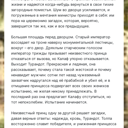
жизни и надеются когда-нибудь вернуться в свои тихие
загородные поместья. Шум во дворце усиливается, и
погруженные в мечтания министры приходят в себя: им
пора на церемонию загадок, которая, вероятно,
завершится так же, как и все предыдущие.
Большая площадь перед дворцом. Старый император
восседает на троне наверху монументальной лестницы,
вокруг – его двор. Дряхлым старческим голосом
император трижды призывает неизвестного принца
отказаться от вызова, но Калаф упорно отказывается.
Выходит Турандот. Прекрасная и ледяная, она
рассказывает, почему стала такой жестокой и почему
ненавидит мужчин: сотни лет назад чужеземный
захватчик надругался над её прабабкой и убил её, и в
отмщение принцесса подвергает всех своих женихов
испытанию, не желая никому принадлежать. В
последний раз она предлагает Калафу отступиться, но
тот непоколебим. Испытание начинается.
Неизвестный принц одну за другой решает загадки,
давая верные ответы: надежда, кровь, Турандот. Толпа
восторженно славит победителя, и униженная принцесса