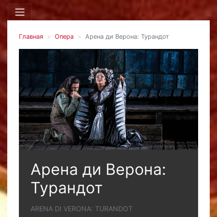
Главная
Опера
Арена ди Верона: Турандот
Арена ди Верона:
Турандот
ARENA DI VERONA: TURANDOT