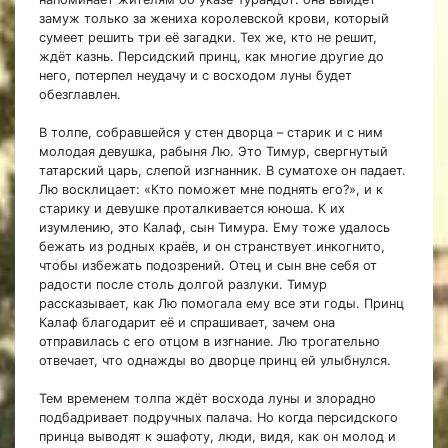
замуж только за жениха королевской крови, который
сумеет решить три её загадки. Тех же, кто не решит,
ждёт казнь. Персидский принц, как многие другие до
него, потерпел неудачу и с восходом луны будет
обезглавлен.
В толпе, собравшейся у стен дворца – старик и с ним
молодая девушка, рабыня Лю. Это Тимур, свергнутый
татарский царь, слепой изгнанник. В суматохе он падает.
Лю восклицает: «Кто поможет мне поднять его?», и к
старику и девушке проталкивается юноша. К их
изумлению, это Калаф, сын Тимура. Ему тоже удалось
бежать из родных краёв, и он странствует инкогнито,
чтобы избежать подозрений. Отец и сын вне себя от
радости после столь долгой разлуки. Тимур
рассказывает, как Лю помогала ему все эти годы. Принц
Калаф благодарит её и спрашивает, зачем она
отправилась с его отцом в изгнание. Лю трогательно
отвечает, что однажды во дворце принц ей улыбнулся.
Тем временем толпа ждёт восхода луны и злорадно
подбадривает подручных палача. Но когда персидского
принца выводят к эшафоту, люди, видя, как он молод и