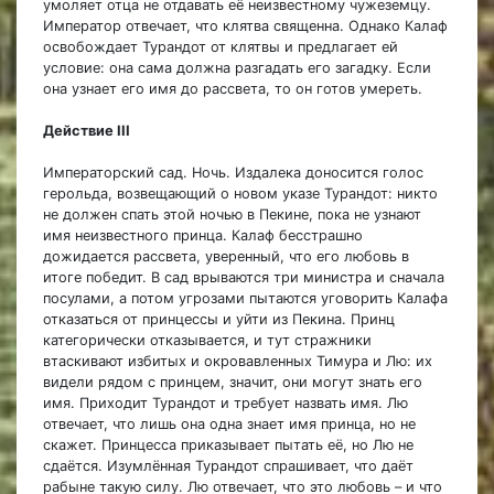
умоляет отца не отдавать её неизвестному чужеземцу.
Император отвечает, что клятва священна. Однако Калаф
освобождает Турандот от клятвы и предлагает ей
условие: она сама должна разгадать его загадку. Если
она узнает его имя до рассвета, то он готов умереть.
Действие III
Императорский сад. Ночь. Издалека доносится голос
герольда, возвещающий о новом указе Турандот: никто
не должен спать этой ночью в Пекине, пока не узнают
имя неизвестного принца. Калаф бесстрашно
дожидается рассвета, уверенный, что его любовь в
итоге победит. В сад врываются три министра и сначала
посулами, а потом угрозами пытаются уговорить Калафа
отказаться от принцессы и уйти из Пекина. Принц
категорически отказывается, и тут стражники
втаскивают избитых и окровавленных Тимура и Лю: их
видели рядом с принцем, значит, они могут знать его
имя. Приходит Турандот и требует назвать имя. Лю
отвечает, что лишь она одна знает имя принца, но не
скажет. Принцесса приказывает пытать её, но Лю не
сдаётся. Изумлённая Турандот спрашивает, что даёт
рабыне такую силу. Лю отвечает, что это любовь – и что