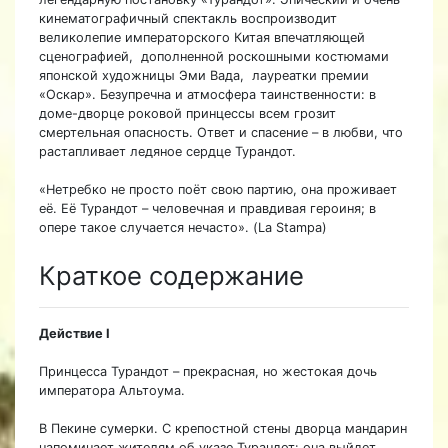
кинематографичный спектакль воспроизводит
великолепие императорского Китая впечатляющей
сценографией, дополненной роскошными костюмами
японской художницы Эми Вада, лауреатки премии
«Оскар». Безупречна и атмосфера таинственности: в
доме-дворце роковой принцессы всем грозит
смертельная опасность. Ответ и спасение – в любви, что
растапливает ледяное сердце Турандот.
«Нетребко не просто поёт свою партию, она проживает
её. Её Турандот – человечная и правдивая героиня; в
опере такое случается нечасто». (La Stampa)
Краткое содержание
Действие I
Принцесса Турандот – прекрасная, но жестокая дочь
императора Альтоума.
В Пекине сумерки. С крепостной стены дворца мандарин
напоминает жителям об указе Турандот: она выйдет