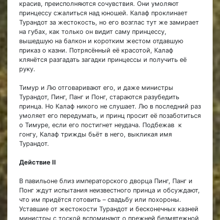
красив, преисполняются сочувствия. Они умоляют
принцессу сжалиться над юношей. Калаф проклинает
Турандот за жестокость, но его возглас тут же замирает
на губах, как только он видит саму принцессу,
вышедшую на балкон и коротким жестом отдавшую
приказ о казни. Потрясённый её красотой, Калаф
клянётся разгадать загадки принцессы и получить её
руку.
Тимур и Лю отговаривают его, и даже министры
Турандот, Пинг, Панг и Понг, стараются разубедить
принца. Но Калаф никого не слушает. Лю в последний раз
умоляет его передумать, и принц просит её позаботиться
о Тимуре, если его постигнет неудача. Подбежав к
гонгу, Калаф трижды бьёт в него, выкликая имя
Турандот.
Действие II
В павильоне близ императорского дворца Пинг, Панг и
Понг ждут испытания неизвестного принца и обсуждают,
что им придётся готовить – свадьбу или похороны.
Уставшие от жестокости Турандот и бесконечных казней
министры с тоской вспоминают о прежней безмятежной