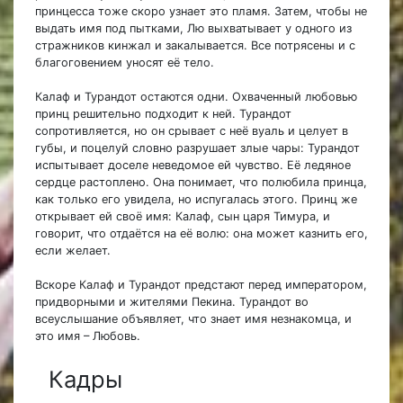
принцесса тоже скоро узнает это пламя. Затем, чтобы не
выдать имя под пытками, Лю выхватывает у одного из
стражников кинжал и закалывается. Все потрясены и с
благоговением уносят её тело.
Калаф и Турандот остаются одни. Охваченный любовью
принц решительно подходит к ней. Турандот
сопротивляется, но он срывает с неё вуаль и целует в
губы, и поцелуй словно разрушает злые чары: Турандот
испытывает доселе неведомое ей чувство. Её ледяное
сердце растоплено. Она понимает, что полюбила принца,
как только его увидела, но испугалась этого. Принц же
открывает ей своё имя: Калаф, сын царя Тимура, и
говорит, что отдаётся на её волю: она может казнить его,
если желает.
Вскоре Калаф и Турандот предстают перед императором,
придворными и жителями Пекина. Турандот во
всеуслышание объявляет, что знает имя незнакомца, и
это имя – Любовь.
Кадры