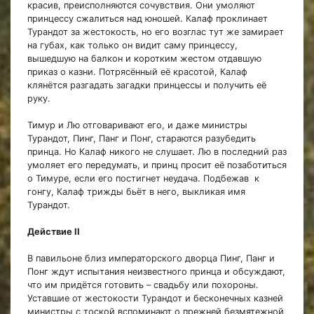
красив, преисполняются сочувствия. Они умоляют
принцессу сжалиться над юношей. Калаф проклинает
Турандот за жестокость, но его возглас тут же замирает
на губах, как только он видит саму принцессу,
вышедшую на балкон и коротким жестом отдавшую
приказ о казни. Потрясённый её красотой, Калаф
клянётся разгадать загадки принцессы и получить её
руку.
Тимур и Лю отговаривают его, и даже министры
Турандот, Пинг, Панг и Понг, стараются разубедить
принца. Но Калаф никого не слушает. Лю в последний раз
умоляет его передумать, и принц просит её позаботиться
о Тимуре, если его постигнет неудача. Подбежав к
гонгу, Калаф трижды бьёт в него, выкликая имя
Турандот.
Действие II
В павильоне близ императорского дворца Пинг, Панг и
Понг ждут испытания неизвестного принца и обсуждают,
что им придётся готовить – свадьбу или похороны.
Уставшие от жестокости Турандот и бесконечных казней
министры с тоской вспоминают о прежней безмятежной