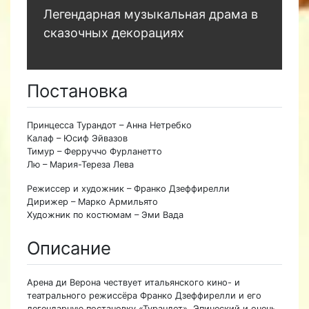
Легендарная музыкальная драма в
сказочных декорациях
Постановка
Принцесса Турандот – Анна Нетребко
Калаф – Юсиф Эйвазов
Тимур – Ферруччо Фурланетто
Лю – Мария-Тереза Лева
Режиссер и художник – Франко Дзеффирелли
Дирижер – Марко Армильято
Художник по костюмам – Эми Вада
Описание
Арена ди Верона чествует итальянского кино- и
театрального режиссёра Франко Дзеффирелли и его
легендарную постановку «Турандот». Эпический и очень