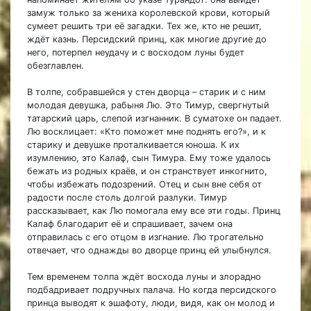
замуж только за жениха королевской крови, который
сумеет решить три её загадки. Тех же, кто не решит,
ждёт казнь. Персидский принц, как многие другие до
него, потерпел неудачу и с восходом луны будет
обезглавлен.
В толпе, собравшейся у стен дворца – старик и с ним
молодая девушка, рабыня Лю. Это Тимур, свергнутый
татарский царь, слепой изгнанник. В суматохе он падает.
Лю восклицает: «Кто поможет мне поднять его?», и к
старику и девушке проталкивается юноша. К их
изумлению, это Калаф, сын Тимура. Ему тоже удалось
бежать из родных краёв, и он странствует инкогнито,
чтобы избежать подозрений. Отец и сын вне себя от
радости после столь долгой разлуки. Тимур
рассказывает, как Лю помогала ему все эти годы. Принц
Калаф благодарит её и спрашивает, зачем она
отправилась с его отцом в изгнание. Лю трогательно
отвечает, что однажды во дворце принц ей улыбнулся.
Тем временем толпа ждёт восхода луны и злорадно
подбадривает подручных палача. Но когда персидского
принца выводят к эшафоту, люди, видя, как он молод и