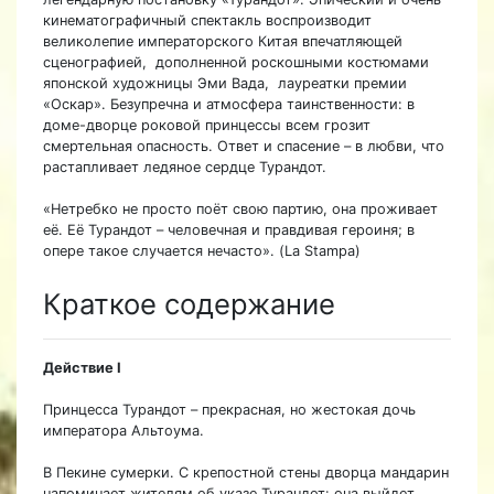
кинематографичный спектакль воспроизводит
великолепие императорского Китая впечатляющей
сценографией, дополненной роскошными костюмами
японской художницы Эми Вада, лауреатки премии
«Оскар». Безупречна и атмосфера таинственности: в
доме-дворце роковой принцессы всем грозит
смертельная опасность. Ответ и спасение – в любви, что
растапливает ледяное сердце Турандот.
«Нетребко не просто поёт свою партию, она проживает
её. Её Турандот – человечная и правдивая героиня; в
опере такое случается нечасто». (La Stampa)
Краткое содержание
Действие I
Принцесса Турандот – прекрасная, но жестокая дочь
императора Альтоума.
В Пекине сумерки. С крепостной стены дворца мандарин
напоминает жителям об указе Турандот: она выйдет