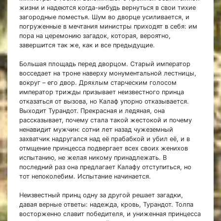
жизни и надеются когда-нибудь вернуться в свои тихие
загородные поместья. Шум во дворце усиливается, и
погруженные в мечтания министры приходят в себя: им
пора на церемонию загадок, которая, вероятно,
завершится так же, как и все предыдущие.
Большая площадь перед дворцом. Старый император
восседает на троне наверху монументальной лестницы,
вокруг – его двор. Дряхлым старческим голосом
император трижды призывает неизвестного принца
отказаться от вызова, но Калаф упорно отказывается.
Выходит Турандот. Прекрасная и ледяная, она
рассказывает, почему стала такой жестокой и почему
ненавидит мужчин: сотни лет назад чужеземный
захватчик надругался над её прабабкой и убил её, и в
отмщение принцесса подвергает всех своих женихов
испытанию, не желая никому принадлежать. В
последний раз она предлагает Калафу отступиться, но
тот непоколебим. Испытание начинается.
Неизвестный принц одну за другой решает загадки,
давая верные ответы: надежда, кровь, Турандот. Толпа
восторженно славит победителя, и униженная принцесса