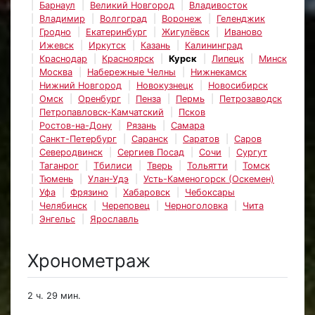
Барнаул
Великий Новгород
Владивосток
Владимир
Волгоград
Воронеж
Геленджик
Гродно
Екатеринбург
Жигулёвск
Иваново
Ижевск
Иркутск
Казань
Калининград
Краснодар
Красноярск
Курск
Липецк
Минск
Москва
Набережные Челны
Нижнекамск
Нижний Новгород
Новокузнецк
Новосибирск
Омск
Оренбург
Пенза
Пермь
Петрозаводск
Петропавловск-Камчатский
Псков
Ростов-на-Дону
Рязань
Самара
Санкт-Петербург
Саранск
Саратов
Саров
Северодвинск
Сергиев Посад
Сочи
Сургут
Таганрог
Тбилиси
Тверь
Тольятти
Томск
Тюмень
Улан-Удэ
Усть-Каменогорск (Оскемен)
Уфа
Фрязино
Хабаровск
Чебоксары
Челябинск
Череповец
Черноголовка
Чита
Энгельс
Ярославль
Хронометраж
2 ч. 29 мин.