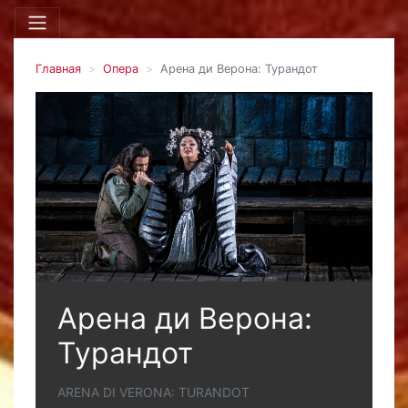
Главная
Опера
Арена ди Верона: Турандот
Арена ди Верона:
Турандот
ARENA DI VERONA: TURANDOT