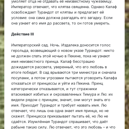
умоляет отца не отдавать её неизвестному чужеземцу.
Император отвечает, что клятва священна. Однако Калаф
освобождает Турандот от клятвы и предлагает ей
условие: она сама должна разгадать его загадку. Если
она узнает его имя до рассвета, то он готов умереть.
Действие III
Императорский сад. Ночь. Издалека доносится голос
герольда, возвещающий о новом указе Турандот: никто
не должен спать этой ночью в Пекине, пока не узнают
имя неизвестного принца. Калаф бесстрашно
дожидается рассвета, уверенный, что его любовь в
итоге победит. В сад врываются три министра и сначала
посулами, а потом угрозами пытаются уговорить Калафа
отказаться от принцессы и уйти из Пекина. Принц
категорически отказывается, и тут стражники
втаскивают избитых и окровавленных Тимура и Лю: их
видели рядом с принцем, значит, они могут знать его
имя. Приходит Турандот и требует назвать имя. Лю
отвечает, что лишь она одна знает имя принца, но не
скажет. Принцесса приказывает пытать её, но Лю не
сдаётся. Изумлённая Турандот спрашивает, что даёт
рабыне такую силу. Лю отвечает, что это любовь – и что