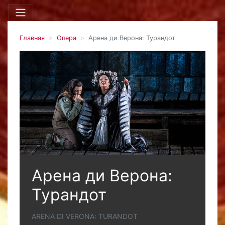
Главная
Опера
Арена ди Верона: Турандот
Арена ди Верона:
Турандот
ARENA DI VERONA: TURANDOT