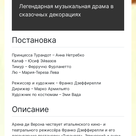
Легендарная музыкальная драма в
сказочных декорациях
Постановка
Принцесса Турандот – Анна Нетребко
Калаф – Юсиф Эйвазов
Тимур – Ферруччо Фурланетто
Лю – Мария-Тереза Лева
Режиссер и художник – Франко Дзеффирелли
Дирижер – Марко Армильято
Художник по костюмам – Эми Вада
Описание
Арена ди Верона чествует итальянского кино- и
театрального режиссёра Франко Дзеффирелли и его
легендарную постановку «Турандот». Эпический и очень