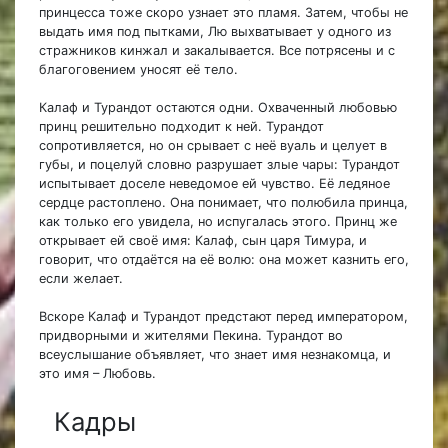
принцесса тоже скоро узнает это пламя. Затем, чтобы не
выдать имя под пытками, Лю выхватывает у одного из
стражников кинжал и закалывается. Все потрясены и с
благоговением уносят её тело.
Калаф и Турандот остаются одни. Охваченный любовью
принц решительно подходит к ней. Турандот
сопротивляется, но он срывает с неё вуаль и целует в
губы, и поцелуй словно разрушает злые чары: Турандот
испытывает доселе неведомое ей чувство. Её ледяное
сердце растоплено. Она понимает, что полюбила принца,
как только его увидела, но испугалась этого. Принц же
открывает ей своё имя: Калаф, сын царя Тимура, и
говорит, что отдаётся на её волю: она может казнить его,
если желает.
Вскоре Калаф и Турандот предстают перед императором,
придворными и жителями Пекина. Турандот во
всеуслышание объявляет, что знает имя незнакомца, и
это имя – Любовь.
Кадры