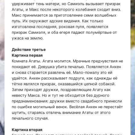
удерживает тень матери, но Самиэль вызывает призрак
Агаты, и Макс после некоторого колебания сходит вниз.
Макс принимается за приготовление семи волшебных
пуль. Их окружают адские видения. Как только
изготовлена последняя, роковая пуля, появляется
призрак Самиэля, и оба егеря падают полумёртвые от
ужаса на землю.
Действие третье
Картина первая
Комната Агаты. Агата молится. Мрачные предчувствия не
покидают её. Девушка убита печалью. Появляется Анхен
и снова старается развлечь её. Мало-помалу это ей
удаётся. Анхен рассказывает подруге, как однажды её
тётке являлся призрак, оказавшийся цепной собакой.
Затем приходят дружки, поздравляющие Агату как
невесту Макса. Но и тут не обходится без дурного
предзнаменования: дружки вместо свадебного принесли
по ошибке могильный венок. Весёлая Анхен не перестаёт
шутить, стараясь отвлечь внимание Агаты от этого
печального случая.
Картина вторая