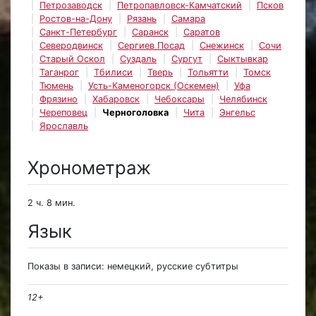
Петрозаводск
Петропавловск-Камчатский
Псков
Ростов-на-Дону
Рязань
Самара
Санкт-Петербург
Саранск
Саратов
Северодвинск
Сергиев Посад
Снежинск
Сочи
Старый Оскол
Суздаль
Сургут
Сыктывкар
Таганрог
Тбилиси
Тверь
Тольятти
Томск
Тюмень
Усть-Каменогорск (Оскемен)
Уфа
Фрязино
Хабаровск
Чебоксары
Челябинск
Череповец
Черноголовка
Чита
Энгельс
Ярославль
Хронометраж
2 ч. 8 мин.
Язык
Показы в записи: немецкий, русские субтитры
12+