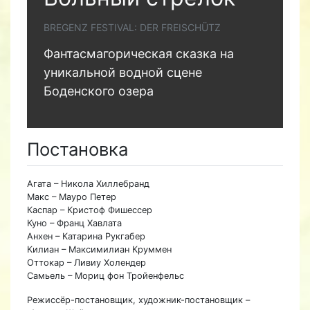
BREGENZ FESTIVAL: DER FREISCHÜTZ
Фантасмагорическая сказка на
уникальной водной сцене
Боденского озера
Постановка
Агата – Никола Хиллебранд
Макс – Мауро Петер
Каспар – Кристоф Фишессер
Куно – Франц Хавлата
Анхен – Катарина Рукгабер
Килиан – Максимилиан Круммен
Оттокар – Ливиу Холендер
Самьель – Мориц фон Тройенфельс
Режиссёр-постановщик, художник-постановщик –