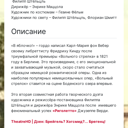
Филипп Штёльцль
Дирижёр – Энрике Маццола
Художник по костюмам – Гезине Фёльм
Художники по свету – Филипп Штёльцль, Флориан Шмитт
Описание
«В яблочко!» – гордо написал Карл-Мария фон Вебер
своему либреттисту Фридриху Кинду после
триумфальной премьеры «Вольного стрелка» в 1821
году в Берлине. Это произведение, с его эмоциональной
и захватывающей музыкой, скоро стало считаться
образцом немецкой романтической оперы. Одна из
наиболее популярных немецкоязычных опер, «Вольный
стрелок» ставится на сцене Боденского озера впервые.
Это вторая совместная работа творческого дуэта
художника и режиссёра-постановщика Филиппа
Штёльцля и дирижёра Энрике Маццола после имевшего
феноменальный успех
«Риголетто»
Джузеппе Верди.
TheatreHD | Дзен: Брейгель? Хогсмид?... Брегенц!