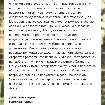
спине которого крестьянами был привязан вор; и с тех
пор, по распоряжению князя, звание лесничего
предоставляется лишь тому из кандидатов, кто
окажется победителем на состязании в стрельбе. Для
Макса завтрашнее состязание имеет огромное значение:
если он не попадёт в цель, Куно никогда не выдаст за
него свою дочь Агату. Максу кажется, что его
преследует злой рок, и тревожится за исход
предстоящего соревнования. Появляется его товарищ
егерь Каспар и злорадно смеётся над ним. Куно
успокаивает Макса, советуя ему положиться на
провидение. Когда все уходят, Каспар поит Макса вином,
старается развлечь его песнями и уговаривает запастись
волшебными пулями от призрака-охотника Самиэля.
Одну из таких пуль Каспар даёт Максу, и тот с лёгкостью
убивает ею орла. Макс договаривается с Каспаром о
встрече в полночь в проклятом месте, называемом
"волчьим оврагом". Каспар торжествует: теперь нет
сомнений в том, что ему удастся отомстить отказавшей
Агате.
Действие второе
Картина первая