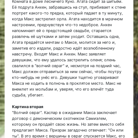
Комната в доме лесничего Куно. Агата сидит за шитьём.
Её подруга Анхен, забравшись на стул, прибивает к стене
портрет какого-то предка, который падает в ту минуту,
когда Макс застрелил орла. Агата находится в мрачном
настроении, предчувствуя что-то недоброе. Анхен
напоминает ей о предстоящей свадьбе, старается
развлечь её шутками и затем уходит. Оставшись одна,
Агата предаётся мечтам о Максе, молится за него и,
заметив его издали, радостно идёт возлюбленному
навстречу. Входят Макс и Анхен. Макс заявляет
девушкам, что ему удалось застрелить оленя; олень
свалился в "волчий овраг" и, несмотря на поздний час,
Макс должен отправиться за ним сейчас, чтобы поутру
кто-нибудь не унёс его. Девушки тщетно уговаривают
Макса не ходить в полночь в проклятое место. Макс не
внемлет их мольбам и, уверяя, что его влечёт туда
судьба, убегает.
Картина вторая
"Волчий овраг". Каспар в ожидании Макса заключает
договор с демоническим охотником Самиэлем,
которому он продаёт свою жизнь. Но затем вместо себя
предлагает Макса. Призрак загадочно отвечает: "Он или
ты". В это время с вершины в овраг спускается Макс, его