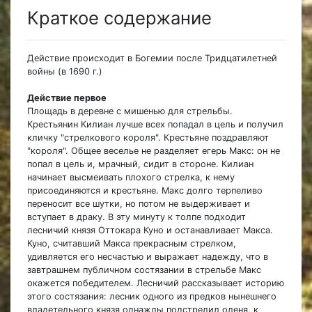
Краткое содержание
Действие происходит в Богемии после Тридцатилетней
войны (в 1690 г.)
Действие первое
Площадь в деревне с мишенью для стрельбы.
Крестьянин Килиан лучше всех попадал в цель и получил
кличку "стрелкового короля". Крестьяне поздравляют
"короля". Общее веселье не разделяет егерь Макс: он не
попал в цель и, мрачный, сидит в стороне. Килиан
начинает высмеивать плохого стрелка, к нему
присоединяются и крестьяне. Макс долго терпеливо
переносит все шутки, но потом не выдерживает и
вступает в драку. В эту минуту к толпе подходит
лесничий князя Оттокара Куно и останавливает Макса.
Куно, считавший Макса прекрасным стрелком,
удивляется его несчастью и выражает надежду, что в
завтрашнем публичном состязании в стрельбе Макс
окажется победителем. Лесничий рассказывает историю
этого состязания: лесник одного из предков нынешнего
владетельного князя однажды подстрелил оленя, к