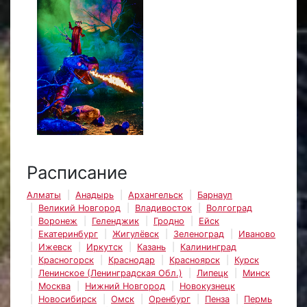
Расписание
Алматы
Анадырь
Архангельск
Барнаул
Великий Новгород
Владивосток
Волгоград
Воронеж
Геленджик
Гродно
Ейск
Екатеринбург
Жигулёвск
Зеленоград
Иваново
Ижевск
Иркутск
Казань
Калининград
Красногорск
Краснодар
Красноярск
Курск
Ленинское (Ленинградская Обл.)
Липецк
Минск
Москва
Нижний Новгород
Новокузнецк
Новосибирск
Омск
Оренбург
Пенза
Пермь