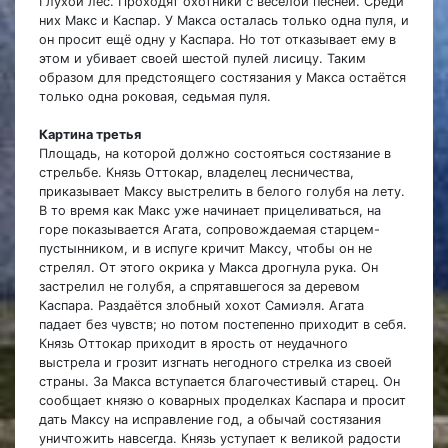
Глухой лес. Проходят охотники с весёлой песней. Среди
них Макс и Каспар. У Макса осталась только одна пуля, и
он просит ещё одну у Каспара. Но тот отказывает ему в
этом и убивает своей шестой пулей лисицу. Таким
образом для предстоящего состязания у Макса остаётся
только одна роковая, седьмая пуля.
Картина третья
Площадь, на которой должно состояться состязание в
стрельбе. Князь Оттокар, владелец лесничества,
приказывает Максу выстрелить в белого голубя на лету.
В то время как Макс уже начинает прицеливаться, на
горе показывается Агата, сопровождаемая старцем-
пустынником, и в испуге кричит Максу, чтобы он не
стрелял. От этого окрика у Макса дрогнула рука. Он
застрелил не голубя, а спрятавшегося за деревом
Каспара. Раздаётся злобный хохот Самиэля. Агата
падает без чувств; но потом постепенно приходит в себя.
Князь Оттокар приходит в ярость от неудачного
выстрела и грозит изгнать негодного стрелка из своей
страны. За Макса вступается благочестивый старец. Он
сообщает князю о коварных проделках Каспара и просит
дать Максу на исправление год, а обычай состязания
уничтожить навсегда. Князь уступает к великой радости