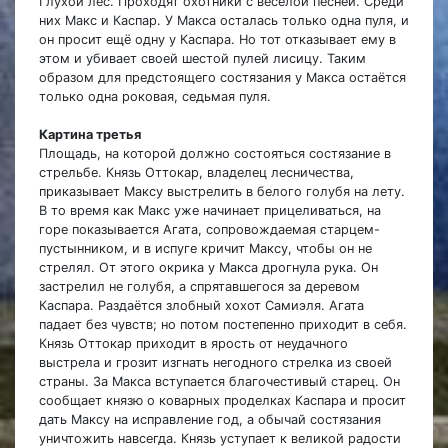
Глухой лес. Проходят охотники с весёлой песней. Среди
них Макс и Каспар. У Макса осталась только одна пуля, и
он просит ещё одну у Каспара. Но тот отказывает ему в
этом и убивает своей шестой пулей лисицу. Таким
образом для предстоящего состязания у Макса остаётся
только одна роковая, седьмая пуля.
Картина третья
Площадь, на которой должно состояться состязание в
стрельбе. Князь Оттокар, владелец лесничества,
приказывает Максу выстрелить в белого голубя на лету.
В то время как Макс уже начинает прицеливаться, на
горе показывается Агата, сопровождаемая старцем-
пустынником, и в испуге кричит Максу, чтобы он не
стрелял. От этого окрика у Макса дрогнула рука. Он
застрелил не голубя, а спрятавшегося за деревом
Каспара. Раздаётся злобный хохот Самиэля. Агата
падает без чувств; но потом постепенно приходит в себя.
Князь Оттокар приходит в ярость от неудачного
выстрела и грозит изгнать негодного стрелка из своей
страны. За Макса вступается благочестивый старец. Он
сообщает князю о коварных проделках Каспара и просит
дать Максу на исправление год, а обычай состязания
уничтожить навсегда. Князь уступает к великой радости