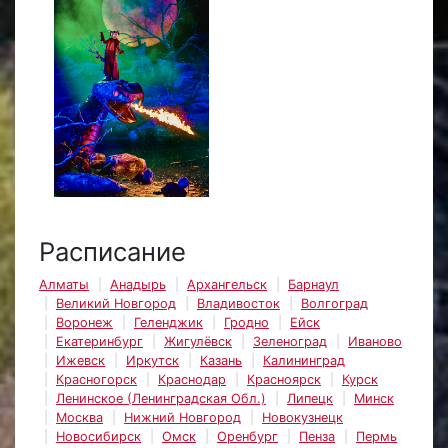
Расписание
Алматы
Анадырь
Архангельск
Барнаул
Великий Новгород
Владивосток
Волгоград
Воронеж
Геленджик
Гродно
Ейск
Екатеринбург
Жигулёвск
Зеленоград
Иваново
Ижевск
Иркутск
Казань
Калининград
Красногорск
Краснодар
Красноярск
Курск
Ленинское (Ленинградская Обл.)
Липецк
Минск
Москва
Нижний Новгород
Новокузнецк
Новосибирск
Омск
Оренбург
Пенза
Пермь