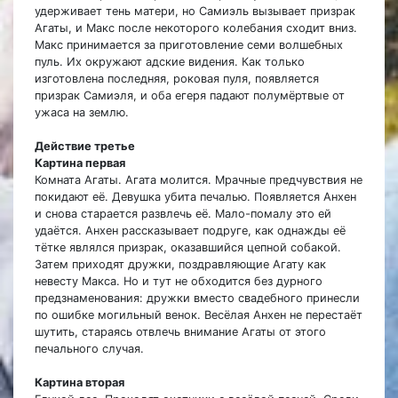
удерживает тень матери, но Самиэль вызывает призрак
Агаты, и Макс после некоторого колебания сходит вниз.
Макс принимается за приготовление семи волшебных
пуль. Их окружают адские видения. Как только
изготовлена последняя, роковая пуля, появляется
призрак Самиэля, и оба егеря падают полумёртвые от
ужаса на землю.
Действие третье
Картина первая
Комната Агаты. Агата молится. Мрачные предчувствия не
покидают её. Девушка убита печалью. Появляется Анхен
и снова старается развлечь её. Мало-помалу это ей
удаётся. Анхен рассказывает подруге, как однажды её
тётке являлся призрак, оказавшийся цепной собакой.
Затем приходят дружки, поздравляющие Агату как
невесту Макса. Но и тут не обходится без дурного
предзнаменования: дружки вместо свадебного принесли
по ошибке могильный венок. Весёлая Анхен не перестаёт
шутить, стараясь отвлечь внимание Агаты от этого
печального случая.
Картина вторая