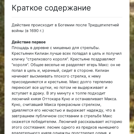
Краткое содержание
Действие происходит в Богемии после Тридцатилетней
войны (в 1690 г.)
Действие первое
Площадь в деревне с мишенью для стрельбы.
Крестьянин Килиан лучше всех попадал в цель и получил
кличку "стрелкового короля". Крестьяне поздравляют
"короля". Общее веселье не разделяет егерь Макс: он не
попал в цель и, мрачный, сидит в стороне. Килиан
начинает высмеивать плохого стрелка, к нему
присоединяются и крестьяне. Макс долго терпеливо
переносит все шутки, но потом не выдерживает и
вступает в драку. В эту минуту к толпе подходит
лесничий князя Оттокара Куно и останавливает Макса.
Куно, считавший Макса прекрасным стрелком,
удивляется его несчастью и выражает надежду, что в
завтрашнем публичном состязании в стрельбе Макс
окажется победителем. Лесничий рассказывает историю
этого состязания: лесник одного из предков нынешнего
владетельного князя однажды подстрелил оленя, к