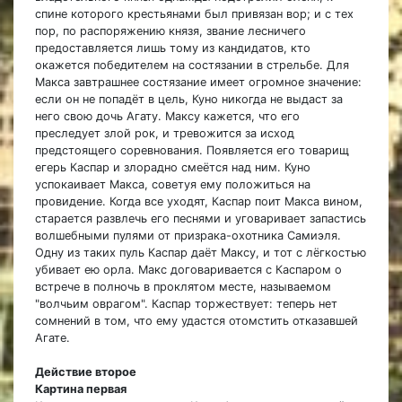
спине которого крестьянами был привязан вор; и с тех
пор, по распоряжению князя, звание лесничего
предоставляется лишь тому из кандидатов, кто
окажется победителем на состязании в стрельбе. Для
Макса завтрашнее состязание имеет огромное значение:
если он не попадёт в цель, Куно никогда не выдаст за
него свою дочь Агату. Максу кажется, что его
преследует злой рок, и тревожится за исход
предстоящего соревнования. Появляется его товарищ
егерь Каспар и злорадно смеётся над ним. Куно
успокаивает Макса, советуя ему положиться на
провидение. Когда все уходят, Каспар поит Макса вином,
старается развлечь его песнями и уговаривает запастись
волшебными пулями от призрака-охотника Самиэля.
Одну из таких пуль Каспар даёт Максу, и тот с лёгкостью
убивает ею орла. Макс договаривается с Каспаром о
встрече в полночь в проклятом месте, называемом
"волчьим оврагом". Каспар торжествует: теперь нет
сомнений в том, что ему удастся отомстить отказавшей
Агате.
Действие второе
Картина первая