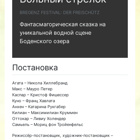
BREGENZ FESTIVAL: DER FREISCHÜTZ
Фантасмагорическая сказка на
уникальной водной сцене
Боденского озера
Постановка
Агата – Никола Хиллебранд
Макс – Мауро Петер
Каспар – Кристоф Фишессер
Куно – Франц Хавлата
Анхен – Катарина Рукгабер
Килиан – Максимилиан Круммен
Оттокар – Ливиу Холендер
Самьель – Мориц фон Тройенфельс
Режиссёр-постановщик, художник-постановщик –