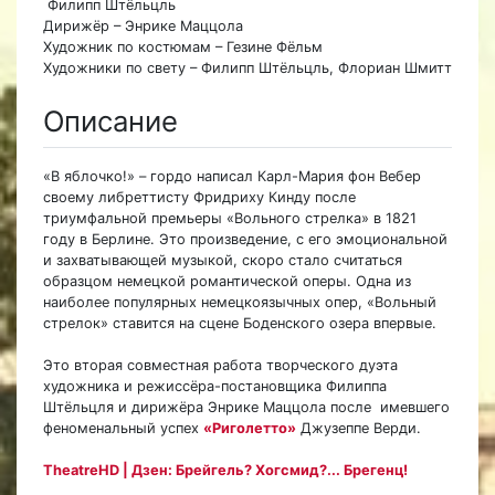
Филипп Штёльцль
Дирижёр – Энрике Маццола
Художник по костюмам – Гезине Фёльм
Художники по свету – Филипп Штёльцль, Флориан Шмитт
Описание
«В яблочко!» – гордо написал Карл-Мария фон Вебер
своему либреттисту Фридриху Кинду после
триумфальной премьеры «Вольного стрелка» в 1821
году в Берлине. Это произведение, с его эмоциональной
и захватывающей музыкой, скоро стало считаться
образцом немецкой романтической оперы. Одна из
наиболее популярных немецкоязычных опер, «Вольный
стрелок» ставится на сцене Боденского озера впервые.
Это вторая совместная работа творческого дуэта
художника и режиссёра-постановщика Филиппа
Штёльцля и дирижёра Энрике Маццола после имевшего
феноменальный успех
«Риголетто»
Джузеппе Верди.
TheatreHD | Дзен: Брейгель? Хогсмид?... Брегенц!