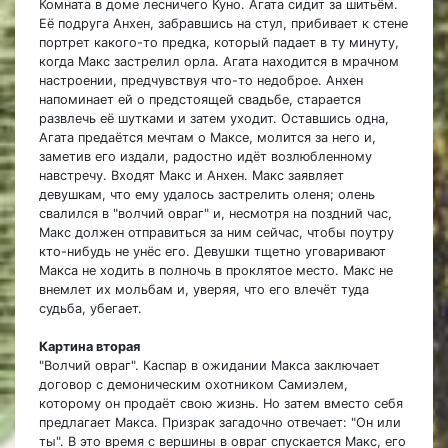
Комната в доме лесничего Куно. Агата сидит за шитьём.
Её подруга Анхен, забравшись на стул, прибивает к стене
портрет какого-то предка, который падает в ту минуту,
когда Макс застрелил орла. Агата находится в мрачном
настроении, предчувствуя что-то недоброе. Анхен
напоминает ей о предстоящей свадьбе, старается
развлечь её шутками и затем уходит. Оставшись одна,
Агата предаётся мечтам о Максе, молится за него и,
заметив его издали, радостно идёт возлюбленному
навстречу. Входят Макс и Анхен. Макс заявляет
девушкам, что ему удалось застрелить оленя; олень
свалился в "волчий овраг" и, несмотря на поздний час,
Макс должен отправиться за ним сейчас, чтобы поутру
кто-нибудь не унёс его. Девушки тщетно уговаривают
Макса не ходить в полночь в проклятое место. Макс не
внемлет их мольбам и, уверяя, что его влечёт туда
судьба, убегает.
Картина вторая
"Волчий овраг". Каспар в ожидании Макса заключает
договор с демоническим охотником Самиэлем,
которому он продаёт свою жизнь. Но затем вместо себя
предлагает Макса. Призрак загадочно отвечает: "Он или
ты". В это время с вершины в овраг спускается Макс, его