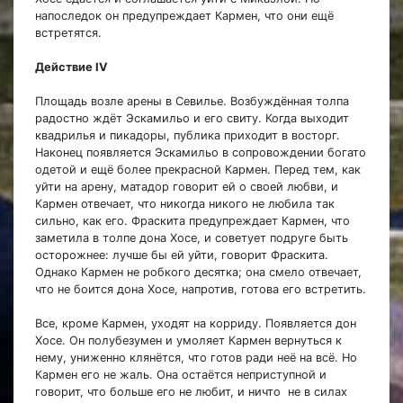
напоследок он предупреждает Кармен, что они ещё
встретятся.
Действие IV
Площадь возле арены в Севилье. Возбуждённая толпа
радостно ждёт Эскамильо и его свиту. Когда выходит
квадрилья и пикадоры, публика приходит в восторг.
Наконец появляется Эскамильо в сопровождении богато
одетой и ещё более прекрасной Кармен. Перед тем, как
уйти на арену, матадор говорит ей о своей любви, и
Кармен отвечает, что никогда никого не любила так
сильно, как его. Фраскита предупреждает Кармен, что
заметила в толпе дона Хосе, и советует подруге быть
осторожнее: лучше бы ей уйти, говорит Фраскита.
Однако Кармен не робкого десятка; она смело отвечает,
что не боится дона Хосе, напротив, готова его встретить.
Все, кроме Кармен, уходят на корриду. Появляется дон
Хосе. Он полубезумен и умоляет Кармен вернуться к
нему, униженно клянётся, что готов ради неё на всё. Но
Кармен его не жаль. Она остаётся неприступной и
говорит, что больше его не любит, и ничто не в силах