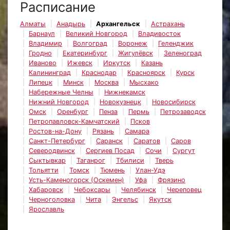
Расписание
Алматы
Анадырь
Архангельск
Астрахань
Барнаул
Великий Новгород
Владивосток
Владимир
Волгоград
Воронеж
Геленджик
Гродно
Екатеринбург
Жигулёвск
Зеленоград
Иваново
Ижевск
Иркутск
Казань
Калининград
Краснодар
Красноярск
Курск
Липецк
Минск
Москва
Мысхако
Набережные Челны
Нижнекамск
Нижний Новгород
Новокузнецк
Новосибирск
Омск
Оренбург
Пенза
Пермь
Петрозаводск
Петропавловск-Камчатский
Псков
Ростов-на-Дону
Рязань
Самара
Санкт-Петербург
Саранск
Саратов
Саров
Северодвинск
Сергиев Посад
Сочи
Сургут
Сыктывкар
Таганрог
Тбилиси
Тверь
Тольятти
Томск
Тюмень
Улан-Удэ
Усть-Каменогорск (Оскемен)
Уфа
Фрязино
Хабаровск
Чебоксары
Челябинск
Череповец
Черноголовка
Чита
Энгельс
Якутск
Ярославль