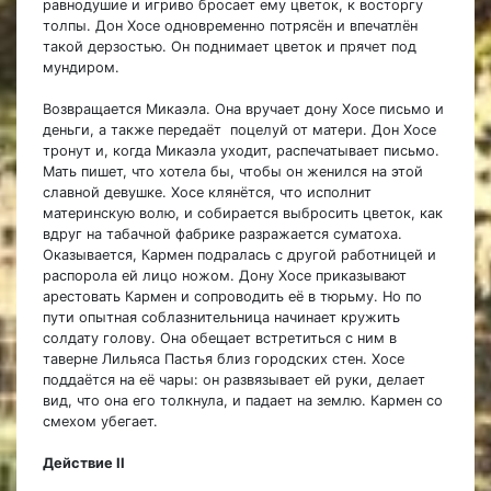
равнодушие и игриво бросает ему цветок, к восторгу
толпы. Дон Хосе одновременно потрясён и впечатлён
такой дерзостью. Он поднимает цветок и прячет под
мундиром.
Возвращается Микаэла. Она вручает дону Хосе письмо и
деньги, а также передаёт поцелуй от матери. Дон Хосе
тронут и, когда Микаэла уходит, распечатывает письмо.
Мать пишет, что хотела бы, чтобы он женился на этой
славной девушке. Хосе клянётся, что исполнит
материнскую волю, и собирается выбросить цветок, как
вдруг на табачной фабрике разражается суматоха.
Оказывается, Кармен подралась с другой работницей и
распорола ей лицо ножом. Дону Хосе приказывают
арестовать Кармен и сопроводить её в тюрьму. Но по
пути опытная соблазнительница начинает кружить
солдату голову. Она обещает встретиться с ним в
таверне Лильяса Пастья близ городских стен. Хосе
поддаётся на её чары: он развязывает ей руки, делает
вид, что она его толкнула, и падает на землю. Кармен со
смехом убегает.
Действие II