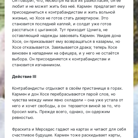
Он говорит, что, несмотря на все их разногласия, он её
любит и не может жить без неё. Кармен предлагает ему
присоединиться к контрабандистам и жить вольной
жизнью, но Хосе не готов стать дезертиром. Это
становится последней каплей, и солдат уже готов
расстаться с цыганкой. Тут приходит Цунига, не
оставляющий надежды завоевать Кармен. Увидев дона
Хосе, он приказывает ему возвращаться в казармы, но
Хосе отказывается. Завязывается драка; теперь Хосе
виновен в нападении на офицера, и у него не остаётся
выбора. Он присоединяется к контрабандистам и
становится изгнанником.
Действие III
Контрабандисты отдыхают в своём пристанище в горах.
Кармен и дон Хосе перебрасываются парой слов, но
чувства между ними явно охладели – она уже устала от
него и хочет свободы, а он терзается виной за то, что
бросил мать. Прежде всего, однако, он одержим
ревностью.
Фраскита и Мерседес гадают на картах и читают для себя
счастливое будущее. Кармен тоже раскидывает карты,