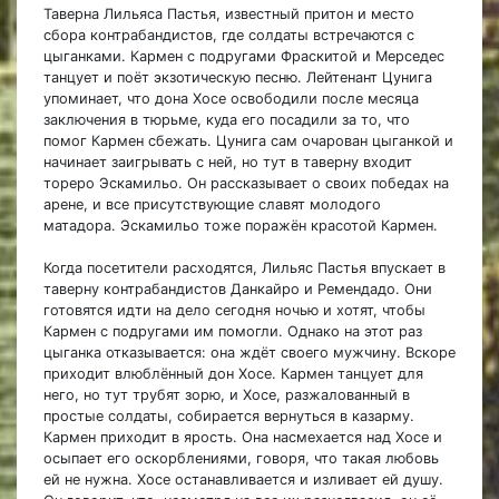
Таверна Лильяса Пастья, известный притон и место
сбора контрабандистов, где солдаты встречаются с
цыганками. Кармен с подругами Фраскитой и Мерседес
танцует и поёт экзотическую песню. Лейтенант Цунига
упоминает, что дона Хосе освободили после месяца
заключения в тюрьме, куда его посадили за то, что
помог Кармен сбежать. Цунига сам очарован цыганкой и
начинает заигрывать с ней, но тут в таверну входит
тореро Эскамильо. Он рассказывает о своих победах на
арене, и все присутствующие славят молодого
матадора. Эскамильо тоже поражён красотой Кармен.
Когда посетители расходятся, Лильяс Пастья впускает в
таверну контрабандистов Данкайро и Ремендадо. Они
готовятся идти на дело сегодня ночью и хотят, чтобы
Кармен с подругами им помогли. Однако на этот раз
цыганка отказывается: она ждёт своего мужчину. Вскоре
приходит влюблённый дон Хосе. Кармен танцует для
него, но тут трубят зорю, и Хосе, разжалованный в
простые солдаты, собирается вернуться в казарму.
Кармен приходит в ярость. Она насмехается над Хосе и
осыпает его оскорблениями, говоря, что такая любовь
ей не нужна. Хосе останавливается и изливает ей душу.