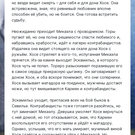
но везде видит смерть – для себя и для дона Хосе. Она
встревожена, зная, что ревнивый любовник вполне
способен её убить, но не боится. Она готова встретить
судьбу.
Неожиданно приходит Микаэла с проводником. Горы
пугают её, но она полна решимости спасти любимого и,
набравшись храбрости, идёт к лагерю контрабандистов.
Издалека она видит стоящего на скале дона Хосе с
ружьём. Хосе стреляет в кого-то, испуганная Микаэла
прячется. Из-за камня выходит Эскамильо, в которого
Хосе чуть не попал. Тореро разыскивает поразившую его
в самое сердце прекрасную цыганку. Он заговаривает с
доном Хосе, и оба вскоре понимают, что они соперники.
Хосе вызывает матадора на поединок, мужчины достают
ножи, но тут вмешиваются Кармен и контрабандисты.
Эскамильо уходит, пригласив всех на бой быков в
Севилье. Контрабандисты тоже готовятся разойтись, но
тут замечают Микаэлу. Девушка умоляет Хосе вернуться
с ней домой, но тот отказывается, зная, что Кармен
воспользуется его отсутствием и уйдёт к матадору.
Однако, услышав, что его мать умирает, мучимый виной
Хосе сдаётся и соглашается уйти с Микаэлой. Но