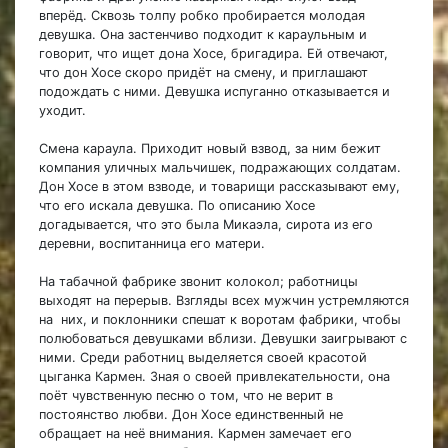
вперёд. Сквозь толпу робко пробирается молодая
девушка. Она застенчиво подходит к караульным и
говорит, что ищет дона Хосе, бригадира. Ей отвечают,
что дон Хосе скоро придёт на смену, и приглашают
подождать с ними. Девушка испуганно отказывается и
уходит.
Смена караула. Приходит новый взвод, за ним бежит
компания уличных мальчишек, подражающих солдатам.
Дон Хосе в этом взводе, и товарищи рассказывают ему,
что его искала девушка. По описанию Хосе
догадывается, что это была Микаэла, сирота из его
деревни, воспитанница его матери.
На табачной фабрике звонит колокол; работницы
выходят на перерыв. Взгляды всех мужчин устремляются
на них, и поклонники спешат к воротам фабрики, чтобы
полюбоваться девушками вблизи. Девушки заигрывают с
ними. Среди работниц выделяется своей красотой
цыганка Кармен. Зная о своей привлекательности, она
поёт чувственную песню о том, что не верит в
постоянство любви. Дон Хосе единственный не
обращает на неё внимания. Кармен замечает его