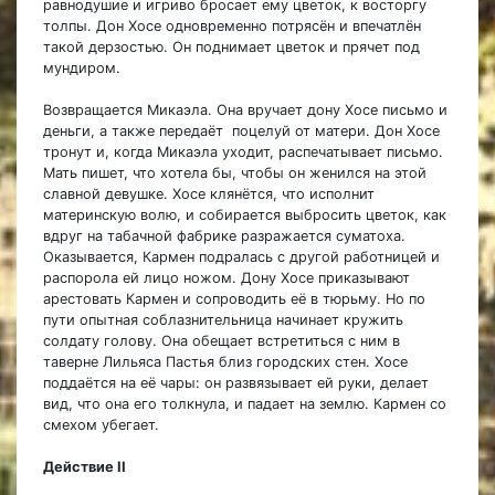
равнодушие и игриво бросает ему цветок, к восторгу
толпы. Дон Хосе одновременно потрясён и впечатлён
такой дерзостью. Он поднимает цветок и прячет под
мундиром.
Возвращается Микаэла. Она вручает дону Хосе письмо и
деньги, а также передаёт поцелуй от матери. Дон Хосе
тронут и, когда Микаэла уходит, распечатывает письмо.
Мать пишет, что хотела бы, чтобы он женился на этой
славной девушке. Хосе клянётся, что исполнит
материнскую волю, и собирается выбросить цветок, как
вдруг на табачной фабрике разражается суматоха.
Оказывается, Кармен подралась с другой работницей и
распорола ей лицо ножом. Дону Хосе приказывают
арестовать Кармен и сопроводить её в тюрьму. Но по
пути опытная соблазнительница начинает кружить
солдату голову. Она обещает встретиться с ним в
таверне Лильяса Пастья близ городских стен. Хосе
поддаётся на её чары: он развязывает ей руки, делает
вид, что она его толкнула, и падает на землю. Кармен со
смехом убегает.
Действие II