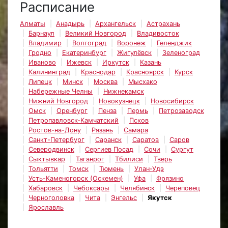
Расписание
Алматы
Анадырь
Архангельск
Астрахань
Барнаул
Великий Новгород
Владивосток
Владимир
Волгоград
Воронеж
Геленджик
Гродно
Екатеринбург
Жигулёвск
Зеленоград
Иваново
Ижевск
Иркутск
Казань
Калининград
Краснодар
Красноярск
Курск
Липецк
Минск
Москва
Мысхако
Набережные Челны
Нижнекамск
Нижний Новгород
Новокузнецк
Новосибирск
Омск
Оренбург
Пенза
Пермь
Петрозаводск
Петропавловск-Камчатский
Псков
Ростов-на-Дону
Рязань
Самара
Санкт-Петербург
Саранск
Саратов
Саров
Северодвинск
Сергиев Посад
Сочи
Сургут
Сыктывкар
Таганрог
Тбилиси
Тверь
Тольятти
Томск
Тюмень
Улан-Удэ
Усть-Каменогорск (Оскемен)
Уфа
Фрязино
Хабаровск
Чебоксары
Челябинск
Череповец
Черноголовка
Чита
Энгельс
Якутск
Ярославль