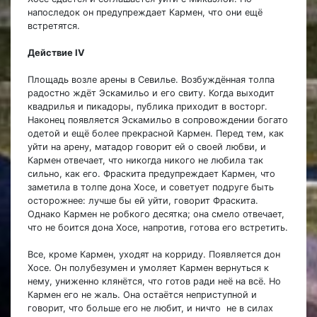
напоследок он предупреждает Кармен, что они ещё
встретятся.
Действие IV
Площадь возле арены в Севилье. Возбуждённая толпа
радостно ждёт Эскамильо и его свиту. Когда выходит
квадрилья и пикадоры, публика приходит в восторг.
Наконец появляется Эскамильо в сопровождении богато
одетой и ещё более прекрасной Кармен. Перед тем, как
уйти на арену, матадор говорит ей о своей любви, и
Кармен отвечает, что никогда никого не любила так
сильно, как его. Фраскита предупреждает Кармен, что
заметила в толпе дона Хосе, и советует подруге быть
осторожнее: лучше бы ей уйти, говорит Фраскита.
Однако Кармен не робкого десятка; она смело отвечает,
что не боится дона Хосе, напротив, готова его встретить.
Все, кроме Кармен, уходят на корриду. Появляется дон
Хосе. Он полубезумен и умоляет Кармен вернуться к
нему, униженно клянётся, что готов ради неё на всё. Но
Кармен его не жаль. Она остаётся неприступной и
говорит, что больше его не любит, и ничто не в силах