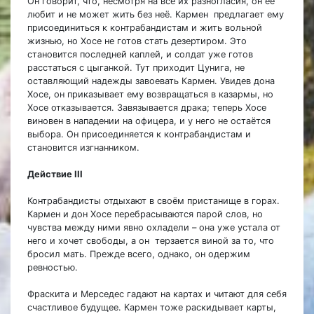
Он говорит, что, несмотря на все их разногласия, он её
любит и не может жить без неё. Кармен предлагает ему
присоединиться к контрабандистам и жить вольной
жизнью, но Хосе не готов стать дезертиром. Это
становится последней каплей, и солдат уже готов
расстаться с цыганкой. Тут приходит Цунига, не
оставляющий надежды завоевать Кармен. Увидев дона
Хосе, он приказывает ему возвращаться в казармы, но
Хосе отказывается. Завязывается драка; теперь Хосе
виновен в нападении на офицера, и у него не остаётся
выбора. Он присоединяется к контрабандистам и
становится изгнанником.
Действие III
Контрабандисты отдыхают в своём пристанище в горах.
Кармен и дон Хосе перебрасываются парой слов, но
чувства между ними явно охладели – она уже устала от
него и хочет свободы, а он терзается виной за то, что
бросил мать. Прежде всего, однако, он одержим
ревностью.
Фраскита и Мерседес гадают на картах и читают для себя
счастливое будущее. Кармен тоже раскидывает карты,