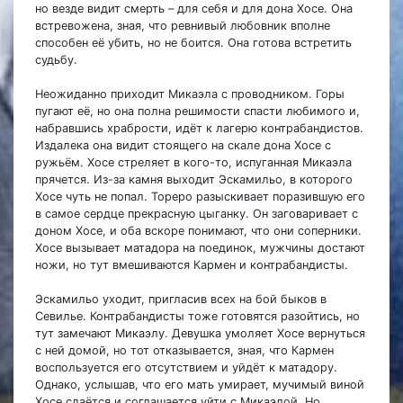
но везде видит смерть – для себя и для дона Хосе. Она
встревожена, зная, что ревнивый любовник вполне
способен её убить, но не боится. Она готова встретить
судьбу.
Неожиданно приходит Микаэла с проводником. Горы
пугают её, но она полна решимости спасти любимого и,
набравшись храбрости, идёт к лагерю контрабандистов.
Издалека она видит стоящего на скале дона Хосе с
ружьём. Хосе стреляет в кого-то, испуганная Микаэла
прячется. Из-за камня выходит Эскамильо, в которого
Хосе чуть не попал. Тореро разыскивает поразившую его
в самое сердце прекрасную цыганку. Он заговаривает с
доном Хосе, и оба вскоре понимают, что они соперники.
Хосе вызывает матадора на поединок, мужчины достают
ножи, но тут вмешиваются Кармен и контрабандисты.
Эскамильо уходит, пригласив всех на бой быков в
Севилье. Контрабандисты тоже готовятся разойтись, но
тут замечают Микаэлу. Девушка умоляет Хосе вернуться
с ней домой, но тот отказывается, зная, что Кармен
воспользуется его отсутствием и уйдёт к матадору.
Однако, услышав, что его мать умирает, мучимый виной
Хосе сдаётся и соглашается уйти с Микаэлой. Но