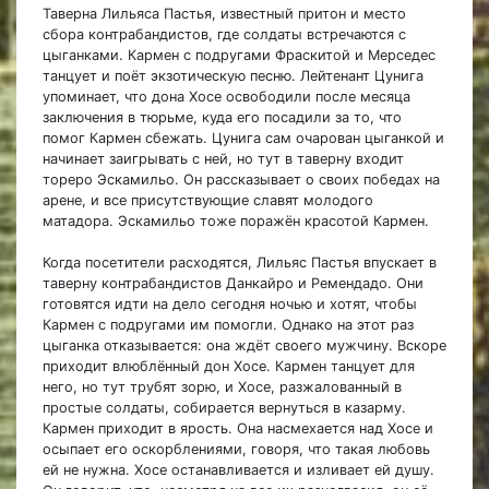
Таверна Лильяса Пастья, известный притон и место
сбора контрабандистов, где солдаты встречаются с
цыганками. Кармен с подругами Фраскитой и Мерседес
танцует и поёт экзотическую песню. Лейтенант Цунига
упоминает, что дона Хосе освободили после месяца
заключения в тюрьме, куда его посадили за то, что
помог Кармен сбежать. Цунига сам очарован цыганкой и
начинает заигрывать с ней, но тут в таверну входит
тореро Эскамильо. Он рассказывает о своих победах на
арене, и все присутствующие славят молодого
матадора. Эскамильо тоже поражён красотой Кармен.
Когда посетители расходятся, Лильяс Пастья впускает в
таверну контрабандистов Данкайро и Ремендадо. Они
готовятся идти на дело сегодня ночью и хотят, чтобы
Кармен с подругами им помогли. Однако на этот раз
цыганка отказывается: она ждёт своего мужчину. Вскоре
приходит влюблённый дон Хосе. Кармен танцует для
него, но тут трубят зорю, и Хосе, разжалованный в
простые солдаты, собирается вернуться в казарму.
Кармен приходит в ярость. Она насмехается над Хосе и
осыпает его оскорблениями, говоря, что такая любовь
ей не нужна. Хосе останавливается и изливает ей душу.