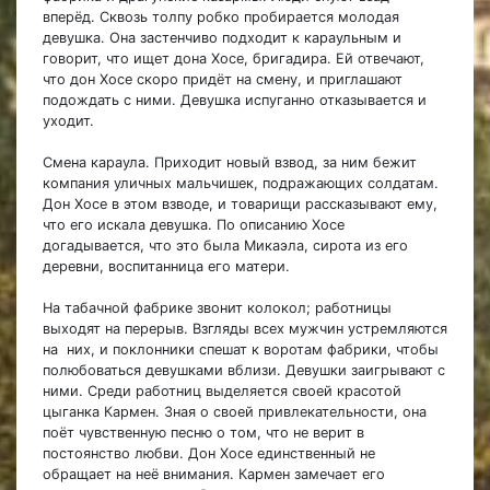
вперёд. Сквозь толпу робко пробирается молодая
девушка. Она застенчиво подходит к караульным и
говорит, что ищет дона Хосе, бригадира. Ей отвечают,
что дон Хосе скоро придёт на смену, и приглашают
подождать с ними. Девушка испуганно отказывается и
уходит.
Смена караула. Приходит новый взвод, за ним бежит
компания уличных мальчишек, подражающих солдатам.
Дон Хосе в этом взводе, и товарищи рассказывают ему,
что его искала девушка. По описанию Хосе
догадывается, что это была Микаэла, сирота из его
деревни, воспитанница его матери.
На табачной фабрике звонит колокол; работницы
выходят на перерыв. Взгляды всех мужчин устремляются
на них, и поклонники спешат к воротам фабрики, чтобы
полюбоваться девушками вблизи. Девушки заигрывают с
ними. Среди работниц выделяется своей красотой
цыганка Кармен. Зная о своей привлекательности, она
поёт чувственную песню о том, что не верит в
постоянство любви. Дон Хосе единственный не
обращает на неё внимания. Кармен замечает его