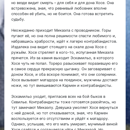
но везде видит смерть – для себя и для дона Хосе. Она
встревожена, зная, что ревнивый любовник вполне
способен её убить, но не боится. Она готова встретить
судьбу.
Неожиданно приходит Микаэла с проводником. Горы
пугают её, но она полна решимости спасти любимого и,
набравшись храбрости, идёт к лагерю контрабандистов.
Издалека она видит стоящего на скале дона Хосе с
ружьём. Хосе стреляет в кого-то, испуганная Микаэла
прячется. Из-за камня выходит Эскамильо, в которого
Хосе чуть не попал. Тореро разыскивает поразившую его
в самое сердце прекрасную цыганку. Он заговаривает с
доном Хосе, и оба вскоре понимают, что они соперники.
Хосе вызывает матадора на поединок, мужчины достают
ножи, но тут вмешиваются Кармен и контрабандисты.
Эскамильо уходит, пригласив всех на бой быков в
Севилье. Контрабандисты тоже готовятся разойтись, но
тут замечают Микаэлу. Девушка умоляет Хосе вернуться
с ней домой, но тот отказывается, зная, что Кармен
воспользуется его отсутствием и уйдёт к матадору.
Однако, услышав, что его мать умирает, мучимый виной
Хосе сдаётся и соглашается уйти с Микаэлой. Но