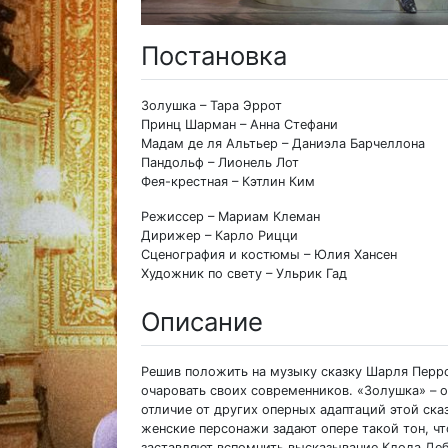
Постановка
Золушка – Тара Эррот
Принц Шарман – Анна Стефани
Мадам де ля Альтьер – Даниэла Барчеллона
Пандольф – Лионель Лот
Фея-крестная – Кэтлин Ким
Режиссер – Мариам Клеман
Дирижер – Карло Рицци
Сценография и костюмы – Юлия Хансен
Художник по свету – Ульрик Гад
Описание
Решив положить на музыку сказку Шарля Перр
очаровать своих современников. «Золушка» – о
отличие от других оперных адаптаций этой ск
женские персонажи задают опере такой тон, ч
заставляют вспомнить высказывание Клода Де