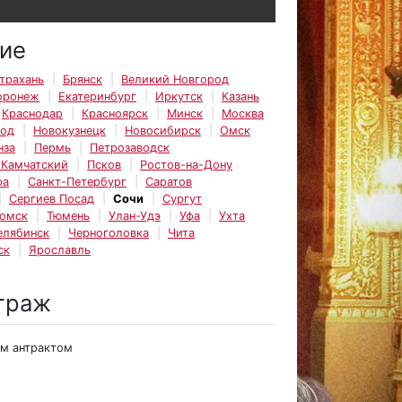
ие
трахань
Брянск
Великий Новгород
оронеж
Екатеринбург
Иркутск
Казань
Краснодар
Красноярск
Минск
Москва
род
Новокузнецк
Новосибирск
Омск
нза
Пермь
Петрозаводск
-Камчатский
Псков
Ростов-на-Дону
ра
Санкт-Петербург
Саратов
Сергиев Посад
Сочи
Сургут
омск
Тюмень
Улан-Удэ
Уфа
Ухта
елябинск
Черноголовка
Чита
ск
Ярославль
траж
им антрактом