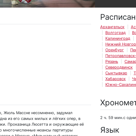
Расписан
Архангельск
Ас
Волгоград
В
Калининград
Нижний Новго
Оренбург
Пе
Петропавловск
Рязань
Сама
Северодвинск
Сыктывкар
Т
Хабаровск
Ч
Южно-Сахалин
Хрономе
о, Жюль Массне несомненно, задумал
2 ч. 59 мин.с одн
дна из его самых милых и лёгких опер, в
азки. Проказница Люсетта и окружающие её
Язык
то многочисленные нюансы партитуры
бюсси о Массне: «Музыкальный историк