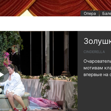
Опера
Бал
Золуш
CINDERELLA
Очаровател
мотивам кла
впервые на 